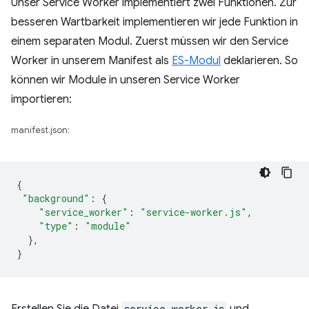
Unser Service Worker implementiert zwei Funktionen. Zur
besseren Wartbarkeit implementieren wir jede Funktion in
einem separaten Modul. Zuerst müssen wir den Service
Worker in unserem Manifest als
ES-Modul
deklarieren. So
können wir Module in unseren Service Worker
importieren:
manifest.json:
{
"background"
:
{
"service_worker"
:
"service-worker.js"
,
"type"
:
"module"
},
}
Erstellen Sie die Datei
service-worker.js
und