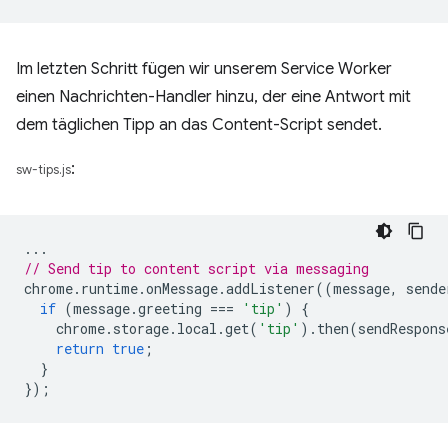
Im letzten Schritt fügen wir unserem Service Worker
einen Nachrichten-Handler hinzu, der eine Antwort mit
dem täglichen Tipp an das Content-Script sendet.
:
sw-tips.js
...
// Send tip to content script via messaging
chrome
.
runtime
.
onMessage
.
addListener
((
message
,
sende
if
(
message
.
greeting
===
'tip'
)
{
chrome
.
storage
.
local
.
get
(
'tip'
).
then
(
sendRespons
return
true
;
}
});