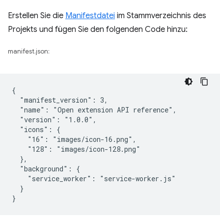
Erstellen Sie die
Manifestdatei
im Stammverzeichnis des
Projekts und fügen Sie den folgenden Code hinzu:
manifest.json:
{

  "manifest_version": 3,

  "name": "Open extension API reference",

  "version": "1.0.0",

  "icons": {

    "16": "images/icon-16.png",

    "128": "images/icon-128.png"

  },

  "background": {

    "service_worker": "service-worker.js"

  }
