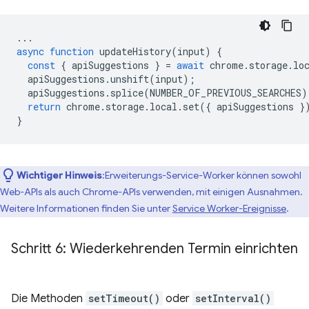
...
async
function
updateHistory
(
input
)
{
const
{
apiSuggestions
}
=
await
chrome
.
storage
.
lo
apiSuggestions
.
unshift
(
input
);
apiSuggestions
.
splice
(
NUMBER_OF_PREVIOUS_SEARCHES
)
return
chrome
.
storage
.
local
.
set
({
apiSuggestions
}
}
Wichtiger Hinweis
:Erweiterungs-Service-Worker können sowohl
Web-APIs als auch Chrome-APIs verwenden, mit einigen Ausnahmen.
Weitere Informationen finden Sie unter
Service Worker-Ereignisse
.
Schritt 6: Wiederkehrenden Termin einrichten
Die Methoden
setTimeout()
oder
setInterval()