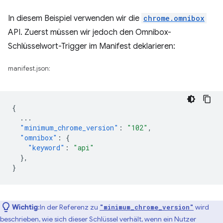
In diesem Beispiel verwenden wir die
chrome.omnibox
API. Zuerst müssen wir jedoch den Omnibox-
Schlüsselwort-Trigger im Manifest deklarieren:
manifest.json:
{
...
"minimum_chrome_version"
:
"102"
,
"omnibox"
:
{
"keyword"
:
"api"
},
}
Wichtig
:In der Referenz zu
wird
"minimum_chrome_version"
beschrieben, wie sich dieser Schlüssel verhält, wenn ein Nutzer