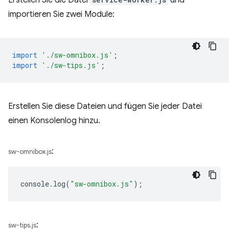
importieren Sie zwei Module:
import
'./sw-omnibox.js'
;
import
'./sw-tips.js'
;
Erstellen Sie diese Dateien und fügen Sie jeder Datei
einen Konsolenlog hinzu.
:
sw-omnibox.js
console
.
log
(
"sw-omnibox.js"
);
:
sw-tips.js