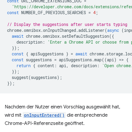
const
URL_CHROME_EXTENSIONS_DOC
=
'https://developer.chrome.com/docs/extensions/refe
const
NUMBER_OF_PREVIOUS_SEARCHES
=
4
;
// Display the suggestions after user starts typing
chrome
.
omnibox
.
onInputChanged
.
addListener
(
async
(
inp
await
chrome
.
omnibox
.
setDefaultSuggestion
({
description
:
'Enter a Chrome API or choose from 
});
const
{
apiSuggestions
}
=
await
chrome
.
storage
.
lo
const
suggestions
=
apiSuggestions
.
map
((
api
)
=
>
{
return
{
content
:
api
,
description
:
`Open chrome
});
suggest
(
suggestions
);
});
Nachdem der Nutzer einen Vorschlag ausgewählt hat,
wird mit
onInputEntered()
die entsprechende
Chrome-API-Referenzseite geöffnet.