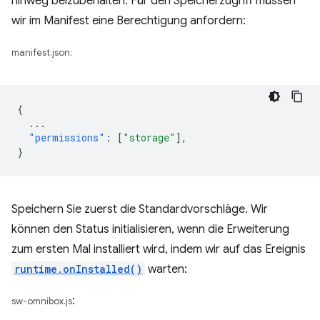
hinweg beizubehalten. Für den Speicherzugriff müssen
wir im Manifest eine Berechtigung anfordern:
manifest.json:
{
...
"permissions"
:
[
"storage"
],
}
Speichern Sie zuerst die Standardvorschläge. Wir
können den Status initialisieren, wenn die Erweiterung
zum ersten Mal installiert wird, indem wir auf das Ereignis
runtime.onInstalled()
warten:
:
sw-omnibox.js