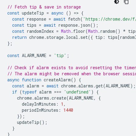
// Fetch tip & save in storage
const
updateTip
=
async
()
=
>
{
const
response
=
await
fetch
(
'https://chrome.dev/f
const
tips
=
await
response
.
json
();
const
randomIndex
=
Math
.
floor
(
Math
.
random
()
*
tip
return
chrome
.
storage
.
local
.
set
({
tip
:
tips
[
random
};
const
ALARM_NAME
=
'tip'
;
// Check if alarm exists to avoid resetting the time
// The alarm might be removed when the browser sessi
async
function
createAlarm
()
{
const
alarm
=
await
chrome
.
alarms
.
get
(
ALARM_NAME
);
if
(
typeof
alarm
===
'undefined'
)
{
chrome
.
alarms
.
create
(
ALARM_NAME
,
{
delayInMinutes
:
1
,
periodInMinutes
:
1440
});
updateTip
();
}
}