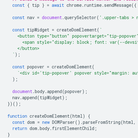
const
{
tip
}
=
await
chrome
.
runtime
.
sendMessage
({
const
nav
=
document
.
querySelector
(
'.upper-tabs > 
const
tipWidget
=
createDomElement
(
`
    <button type="button" popovertarget="tip-popover
      <span style="display: block; font: var(--devsi
    </button>
  `
);
const
popover
=
createDomElement
(
`<div id='tip-popover' popover style="margin: au
);
document
.
body
.
append
(
popover
);
nav
.
append
(
tipWidget
);
})();
function
createDomElement
(
html
)
{
const
dom
=
new
DOMParser
().
parseFromString
(
html
,
return
dom
.
body
.
firstElementChild
;
}