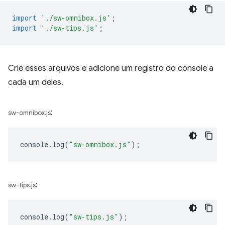
import
'./sw-omnibox.js'
;
import
'./sw-tips.js'
;
Crie esses arquivos e adicione um registro do console a
cada um deles.
:
sw-omnibox.js
console
.
log
(
"sw-omnibox.js"
);
:
sw-tips.js
console
.
log
(
"sw-tips.js"
);