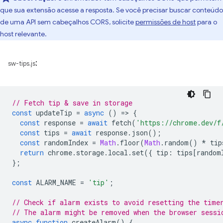
que sua extensão acesse a resposta. Se você precisar buscar conteúdo
de uma API sem cabeçalhos CORS, solicite
permissões de host
para o
host relevante.
:
sw-tips.js
// Fetch tip & save in storage
const
updateTip
=
async
()
=
>
{
const
response
=
await
fetch
(
'https://chrome.dev/f
const
tips
=
await
response
.
json
();
const
randomIndex
=
Math
.
floor
(
Math
.
random
()
*
tip
return
chrome
.
storage
.
local
.
set
({
tip
:
tips
[
random
};
const
ALARM_NAME
=
'tip'
;
// Check if alarm exists to avoid resetting the time
// The alarm might be removed when the browser sessi
async
function
createAlarm
()
{