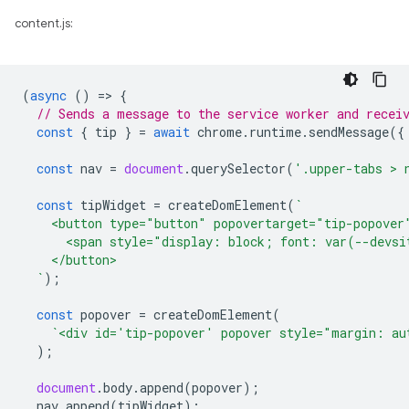
content.js:
(
async
()
=
>
{
// Sends a message to the service worker and recei
const
{
tip
}
=
await
chrome
.
runtime
.
sendMessage
({
const
nav
=
document
.
querySelector
(
'.upper-tabs > 
const
tipWidget
=
createDomElement
(
`
    <button type="button" popovertarget="tip-popover
      <span style="display: block; font: var(--devsi
    </button>
  `
);
const
popover
=
createDomElement
(
`<div id='tip-popover' popover style="margin: au
);
document
.
body
.
append
(
popover
);
nav
.
append
(
tipWidget
);