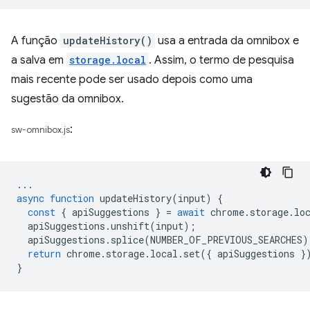
A função
updateHistory()
usa a entrada da omnibox e
a salva em
storage.local
. Assim, o termo de pesquisa
mais recente pode ser usado depois como uma
sugestão da omnibox.
:
sw-omnibox.js
...
async
function
updateHistory
(
input
)
{
const
{
apiSuggestions
}
=
await
chrome
.
storage
.
lo
apiSuggestions
.
unshift
(
input
);
apiSuggestions
.
splice
(
NUMBER_OF_PREVIOUS_SEARCHES
)
return
chrome
.
storage
.
local
.
set
({
apiSuggestions
}
}