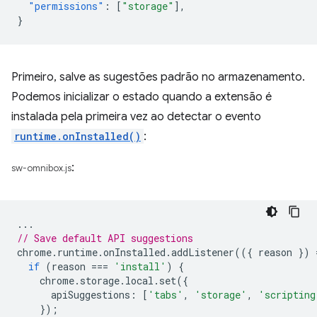
"permissions"
:
[
"storage"
],
}
Primeiro, salve as sugestões padrão no armazenamento.
Podemos inicializar o estado quando a extensão é
instalada pela primeira vez ao detectar o evento
runtime.onInstalled()
:
:
sw-omnibox.js
...
// Save default API suggestions
chrome
.
runtime
.
onInstalled
.
addListener
(({
reason
})
if
(
reason
===
'install'
)
{
chrome
.
storage
.
local
.
set
({
apiSuggestions
:
[
'tabs'
,
'storage'
,
'scripting
});