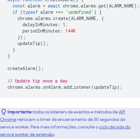
const
alarm
=
await
chrome
.
alarms
.
get
(
ALARM_NAME
);
if
(
typeof
alarm
===
'undefined'
)
{
chrome
.
alarms
.
create
(
ALARM_NAME
,
{
delayInMinutes
:
1
,
periodInMinutes
:
1440
});
updateTip
();
}
}
createAlarm
();
// Update tip once a day
chrome
.
alarms
.
onAlarm
.
addListener
(
updateTip
);
Importante
:todos os listeners de eventos e métodos da
API
Chrome
reiniciam o timer de encerramento de 30 segundos do
service worker. Para mais informações, consulte o
ciclo de vida do
service worker de extensão
.