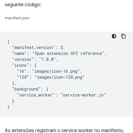
seguinte código:
manifest.json:
{

  "manifest_version": 3,

  "name": "Open extension API reference",

  "version": "1.0.0",

  "icons": {

    "16": "images/icon-16.png",

    "128": "images/icon-128.png"

  },

  "background": {

    "service_worker": "service-worker.js"

  }

As extensões registram o service worker no manifesto,