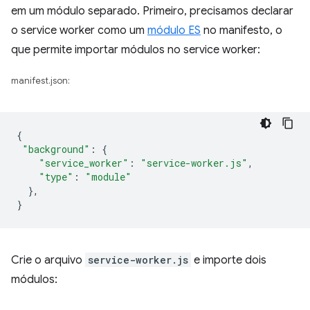
em um módulo separado. Primeiro, precisamos declarar
o service worker como um
módulo ES
no manifesto, o
que permite importar módulos no service worker:
manifest.json:
{
"background"
:
{
"service_worker"
:
"service-worker.js"
,
"type"
:
"module"
},
}
Crie o arquivo
service-worker.js
e importe dois
módulos: