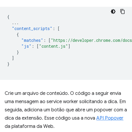
{
...
"content_scripts"
:
[
{
"matches"
:
[
"https://developer.chrome.com/docs
"js"
:
[
"content.js"
]
}
]
}
Crie um arquivo de conteúdo. O código a seguir envia
uma mensagem ao service worker solicitando a dica. Em
seguida, adiciona um botão que abre um popover com a
dica da extensão. Esse código usa a nova
API Popover
da plataforma da Web.