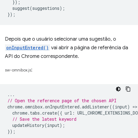
});
suggest
(
suggestions
);
});
Depois que o usuário selecionar uma sugestão, o
onInputEntered()
vai abrir a página de referência da
API do Chrome correspondente.
:
sw-omnibox.js
...
// Open the reference page of the chosen API
chrome
.
omnibox
.
onInputEntered
.
addListener
((
input
)
=
>
chrome
.
tabs
.
create
({
url
:
URL_CHROME_EXTENSIONS_DO
// Save the latest keyword
updateHistory
(
input
);
});