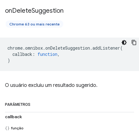
on
Delete
Suggestion
Chrome 63 ou mais recente
chrome
.
omnibox
.
onDeleteSuggestion
.
addListener
(
callback
:
function
,
)
O usuário excluiu um resultado sugerido.
PARÂMETROS
callback
função