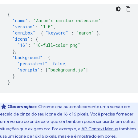
{
"name"
:
"Aaron's omnibox extension"
,
"version"
:
"1.0"
,
"omnibox"
:
{
"keyword"
:
"aaron"
},
"icons"
:
{
"16"
:
"16-full-color.png"
},
"background"
:
{
"persistent"
:
false
,
"scripts"
:
[
"background.js"
]
}
}
Observação
:o Chrome cria automaticamente uma versão em
escala de cinza do seu ícone de 16 x 16 pixels. Você precisa fornecer
uma versão colorida para que ela também possa ser usada em outras
situações que exigem cor. Por exemplo, a
API Context Menus
também
usa um ícone de 16x16 pixels, mas ele é mostrado em cores.