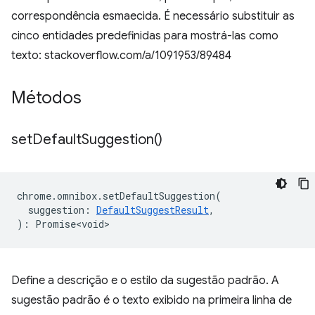
correspondência esmaecida. É necessário substituir as
cinco entidades predefinidas para mostrá-las como
texto: stackoverflow.com/a/1091953/89484
Métodos
set
Default
Suggestion(
)
chrome
.
omnibox
.
setDefaultSuggestion
(
suggestion
:
DefaultSuggestResult
,
)
:
Promise<void>
Define a descrição e o estilo da sugestão padrão. A
sugestão padrão é o texto exibido na primeira linha de