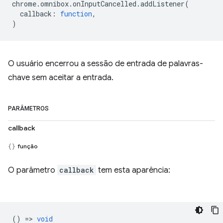
chrome
.
omnibox
.
onInputCancelled
.
addListener
(
callback
:
function
,
)
O usuário encerrou a sessão de entrada de palavras-
chave sem aceitar a entrada.
PARÂMETROS
callback
função
O parâmetro
callback
tem esta aparência:
() =>
void