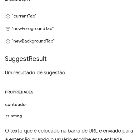
"currentTab"
"newForegroundTab"
"newBackgroundTab"
Suggest
Result
Um resultado de sugestão.
PROPRIEDADES
conteúdo
string
O texto que é colocado na barra de URL e enviado para
a extensão quando o usuário escolhe essa entrada.