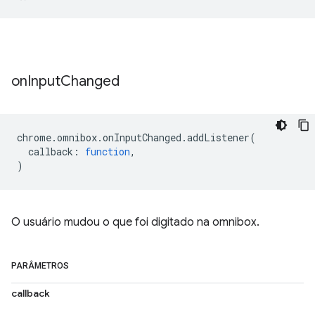
on
Input
Changed
chrome
.
omnibox
.
onInputChanged
.
addListener
(
callback
:
function
,
)
O usuário mudou o que foi digitado na omnibox.
PARÂMETROS
callback