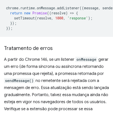
chrome
.
runtime
.
onMessage
.
addListener
((
message
,
sende
return
new
Promise
((
resolve
)
=
>
{
setTimeout
(
resolve
,
1000
,
'response'
);
});
});
Tratamento de erros
A partir do Chrome 146, se um listener
onMessage
gerar
um erro (de forma síncrona ou assíncrona retornando
uma promessa que rejeita), a promessa retornada por
sendMessage()
no remetente será rejeitada com a
mensagem de erro. Essa atualização está sendo lançada
gradualmente. Portanto, talvez essa mudança ainda não
esteja em vigor nos navegadores de todos os usuários.
Verifique se a extensão pode processar se essa