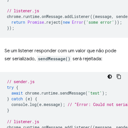
// listener.js
chrome
.
runtime
.
onMessage
.
addListener
((
message
,
sende
return
Promise
.
reject
(
new
Error
(
'some error'
));
});
Se um listener responder com um valor que não pode
ser serializado,
sendMessage()
será rejeitada:
// sender.js
try
{
await
chrome
.
runtime
.
sendMessage
(
'test'
);
}
catch
(
e
)
{
console
.
log
(
e
.
message
);
// "Error: Could not seria
}
// listener.js
chrome
.
runtime
.
onMessage
.
addListener
((
message
,
sende