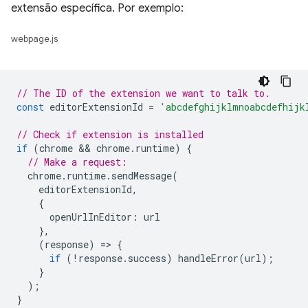
extensão específica. Por exemplo:
webpage.js
// The ID of the extension we want to talk to.
const
editorExtensionId
=
'abcdefghijklmnoabcdefhijk
// Check if extension is installed
if
(
chrome
 && 
chrome
.
runtime
)
{
// Make a request:
chrome
.
runtime
.
sendMessage
(
editorExtensionId
,
{
openUrlInEditor
:
url
},
(
response
)
=
>
{
if
(
!
response
.
success
)
handleError
(
url
);
}
);
}