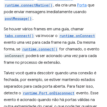
runtime.connectNative()
, ela cria uma
Porta
que
pode enviar mensagens imediatamente usando
postMessage()
.
Se houver vários frames em uma guia, chamar
tabs.connect()
vai invocar o
runtime.onConnect
evento uma vez para cada frame na guia. Da mesma
forma, se
runtime.connect()
for chamado, o evento
onConnect
poderá ser acionado uma vez para cada
frame no processo de extensão.
Talvez você queira descobrir quando uma conexão é
fechada, por exemplo, se estiver mantendo estados
separados para cada porta aberta. Para fazer isso,
detecte o
runtime.Port.onDisconnect
evento. Esse
evento é acionado quando não há portas válidas na
outra extremidade do canal, o que pode ter qualquer