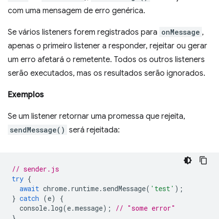
com uma mensagem de erro genérica.
Se vários listeners forem registrados para
onMessage
,
apenas o primeiro listener a responder, rejeitar ou gerar
um erro afetará o remetente. Todos os outros listeners
serão executados, mas os resultados serão ignorados.
Exemplos
Se um listener retornar uma promessa que rejeita,
sendMessage()
será rejeitada:
// sender.js
try
{
await
chrome
.
runtime
.
sendMessage
(
'test'
);
}
catch
(
e
)
{
console
.
log
(
e
.
message
);
// "some error"
}