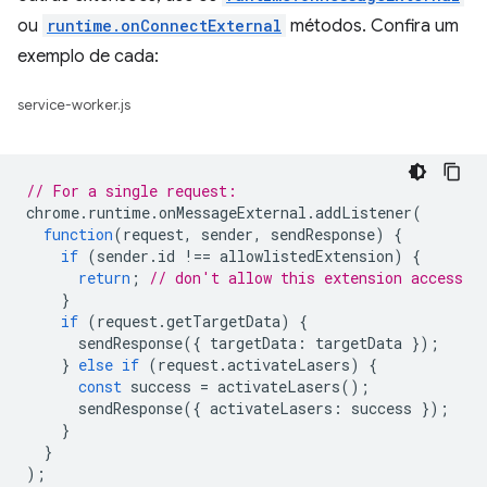
ou
runtime.onConnectExternal
métodos. Confira um
exemplo de cada:
service-worker.js
// For a single request:
chrome
.
runtime
.
onMessageExternal
.
addListener
(
function
(
request
,
sender
,
sendResponse
)
{
if
(
sender
.
id
!==
allowlistedExtension
)
{
return
;
// don't allow this extension access
}
if
(
request
.
getTargetData
)
{
sendResponse
({
targetData
:
targetData
});
}
else
if
(
request
.
activateLasers
)
{
const
success
=
activateLasers
();
sendResponse
({
activateLasers
:
success
});
}
}
);