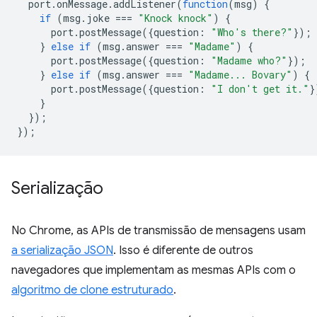
port
.
onMessage
.
addListener
(
function
(
msg
)
{
if
(
msg
.
joke
===
"Knock knock"
)
{
port
.
postMessage
({
question
:
"Who's there?"
});
}
else
if
(
msg
.
answer
===
"Madame"
)
{
port
.
postMessage
({
question
:
"Madame who?"
});
}
else
if
(
msg
.
answer
===
"Madame... Bovary"
)
{
port
.
postMessage
({
question
:
"I don't get it."
}
}
});
});
Serialização
No Chrome, as APIs de transmissão de mensagens usam
a serialização JSON
. Isso é diferente de outros
navegadores que implementam as mesmas APIs com o
algoritmo de clone estruturado
.