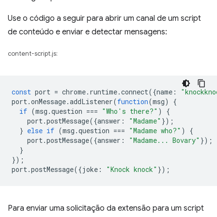
Use o código a seguir para abrir um canal de um script
de conteúdo e enviar e detectar mensagens:
content-script.js:
const
port
=
chrome
.
runtime
.
connect
({
name
:
"knockkno
port
.
onMessage
.
addListener
(
function
(
msg
)
{
if
(
msg
.
question
===
"Who's there?"
)
{
port
.
postMessage
({
answer
:
"Madame"
});
}
else
if
(
msg
.
question
===
"Madame who?"
)
{
port
.
postMessage
({
answer
:
"Madame... Bovary"
});
}
});
port
.
postMessage
({
joke
:
"Knock knock"
});
Para enviar uma solicitação da extensão para um script