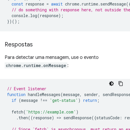
const
response
=
await
chrome
.
runtime
.
sendMessage
(
// do something with response here, not outside th
console
.
log
(
response
);
})();
Respostas
Para detectar uma mensagem, use o evento
chrome.runtime.onMessage
:
// Event listener
function
handleMessages
(
message
,
sender
,
sendRespons
if
(
message
!==
'get-status'
)
return
;
fetch
(
'https://example.com'
)
.
then
((
response
)
=
>
sendResponse
({
statusCode
:
re
// Since `fetch` is asynchronous, must return an e