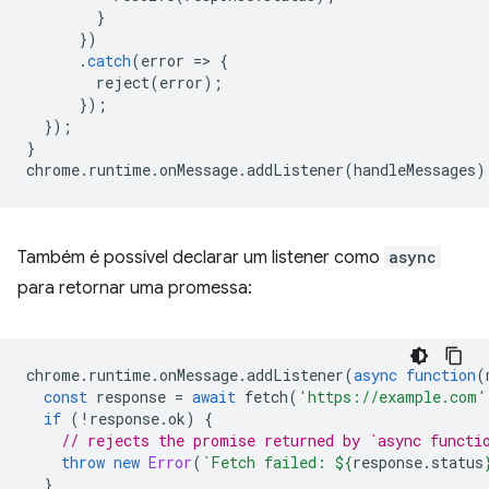
}
})
.
catch
(
error
=
>
{
reject
(
error
);
});
});
}
chrome
.
runtime
.
onMessage
.
addListener
(
handleMessages
)
Também é possível declarar um listener como
async
para retornar uma promessa:
chrome
.
runtime
.
onMessage
.
addListener
(
async
function
(
const
response
=
await
fetch
(
'https://example.com'
if
(
!
response
.
ok
)
{
// rejects the promise returned by `async functi
throw
new
Error
(
`Fetch failed: 
${
response
.
status
}