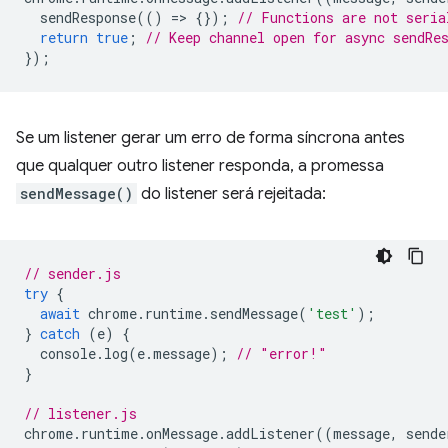
sendResponse
(()
=
>
{});
// Functions are not seria
return
true
;
// Keep channel open for async sendRe
});
Se um listener gerar um erro de forma síncrona antes
que qualquer outro listener responda, a promessa
sendMessage()
do listener será rejeitada:
// sender.js
try
{
await
chrome
.
runtime
.
sendMessage
(
'test'
);
}
catch
(
e
)
{
console
.
log
(
e
.
message
);
// "error!"
}
// listener.js
chrome
.
runtime
.
onMessage
.
addListener
((
message
,
sende