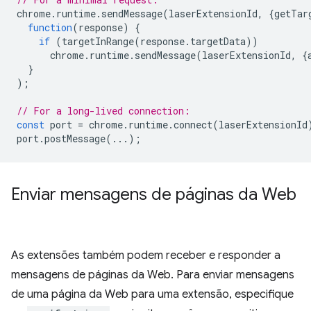
chrome
.
runtime
.
sendMessage
(
laserExtensionId
,
{
getTar
function
(
response
)
{
if
(
targetInRange
(
response
.
targetData
))
chrome
.
runtime
.
sendMessage
(
laserExtensionId
,
{
}
);
// For a long-lived connection:
const
port
=
chrome
.
runtime
.
connect
(
laserExtensionId
port
.
postMessage
(...);
Enviar mensagens de páginas da Web
As extensões também podem receber e responder a
mensagens de páginas da Web. Para enviar mensagens
de uma página da Web para uma extensão, especifique