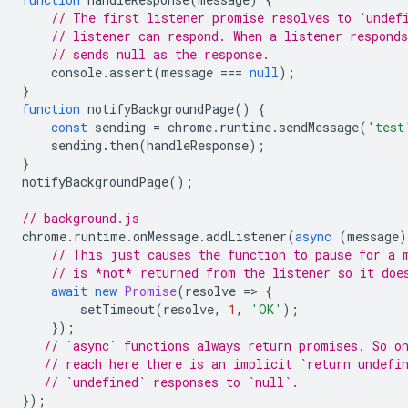
// The first listener promise resolves to `undef
// listener can respond. When a listener respond
// sends null as the response.
console
.
assert
(
message
===
null
);
}
function
notifyBackgroundPage
()
{
const
sending
=
chrome
.
runtime
.
sendMessage
(
'test
sending
.
then
(
handleResponse
);
}
notifyBackgroundPage
();
// background.js
chrome
.
runtime
.
onMessage
.
addListener
(
async
(
message
)
// This just causes the function to pause for a 
// is *not* returned from the listener so it doe
await
new
Promise
(
resolve
=
>
{
setTimeout
(
resolve
,
1
,
'OK'
);
});
// `async` functions always return promises. So o
// reach here there is an implicit `return undefi
// `undefined` responses to `null`.
});