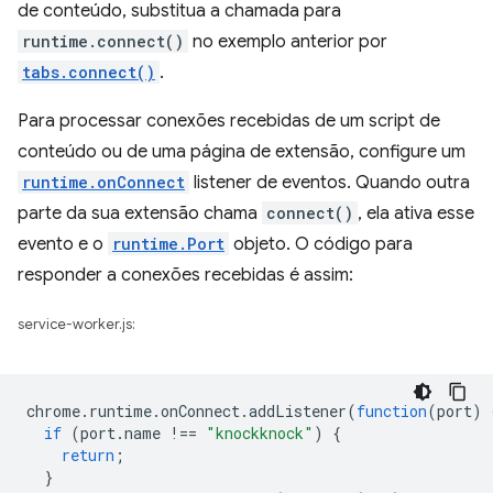
de conteúdo, substitua a chamada para
runtime.connect()
no exemplo anterior por
tabs.connect()
.
Para processar conexões recebidas de um script de
conteúdo ou de uma página de extensão, configure um
runtime.onConnect
listener de eventos. Quando outra
parte da sua extensão chama
connect()
, ela ativa esse
evento e o
runtime.Port
objeto. O código para
responder a conexões recebidas é assim:
service-worker.js:
chrome
.
runtime
.
onConnect
.
addListener
(
function
(
port
)
if
(
port
.
name
!==
"knockknock"
)
{
return
;
}