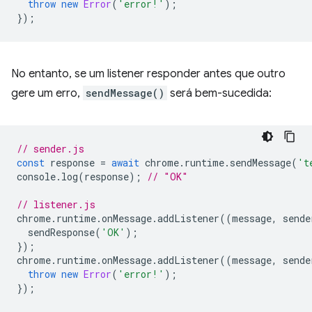
throw
new
Error
(
'error!'
);
});
No entanto, se um listener responder antes que outro
gere um erro,
sendMessage()
será bem-sucedida:
// sender.js
const
response
=
await
chrome
.
runtime
.
sendMessage
(
't
console
.
log
(
response
);
// "OK"
// listener.js
chrome
.
runtime
.
onMessage
.
addListener
((
message
,
sende
sendResponse
(
'OK'
);
});
chrome
.
runtime
.
onMessage
.
addListener
((
message
,
sende
throw
new
Error
(
'error!'
);
});