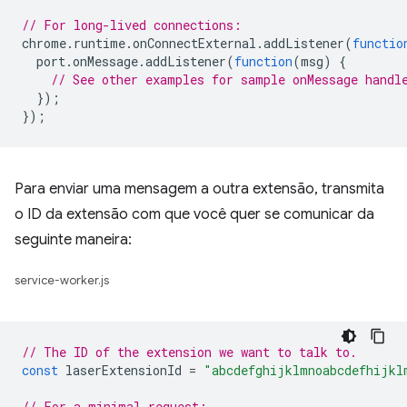
// For long-lived connections:
chrome
.
runtime
.
onConnectExternal
.
addListener
(
functio
port
.
onMessage
.
addListener
(
function
(
msg
)
{
// See other examples for sample onMessage handl
});
});
Para enviar uma mensagem a outra extensão, transmita
o ID da extensão com que você quer se comunicar da
seguinte maneira:
service-worker.js
// The ID of the extension we want to talk to.
const
laserExtensionId
=
"abcdefghijklmnoabcdefhijkl
// For a minimal request: