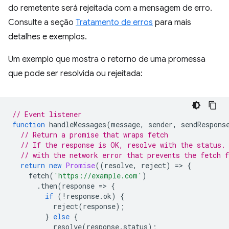
do remetente será rejeitada com a mensagem de erro.
Consulte a seção
Tratamento de erros
para mais
detalhes e exemplos.
Um exemplo que mostra o retorno de uma promessa
que pode ser resolvida ou rejeitada:
// Event listener
function
handleMessages
(
message
,
sender
,
sendRespons
// Return a promise that wraps fetch
// If the response is OK, resolve with the status.
// with the network error that prevents the fetch 
return
new
Promise
((
resolve
,
reject
)
=
>
{
fetch
(
'https://example.com'
)
.
then
(
response
=
>
{
if
(
!
response
.
ok
)
{
reject
(
response
);
}
else
{
resolve
(
response
.
status
);