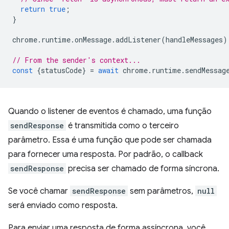
return
true
;
}
chrome
.
runtime
.
onMessage
.
addListener
(
handleMessages
)
// From the sender's context...
const
{
statusCode
}
=
await
chrome
.
runtime
.
sendMessag
Quando o listener de eventos é chamado, uma função
sendResponse
é transmitida como o terceiro
parâmetro. Essa é uma função que pode ser chamada
para fornecer uma resposta. Por padrão, o callback
sendResponse
precisa ser chamado de forma síncrona.
Se você chamar
sendResponse
sem parâmetros,
null
será enviado como resposta.
Para enviar uma resposta de forma assíncrona, você