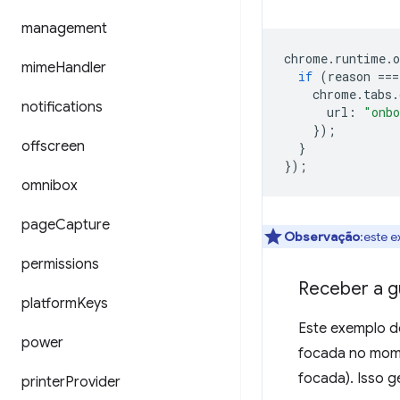
management
chrome
.
runtime
.
o
mime
Handler
if
(
reason
===
chrome
.
tabs
.
notifications
url
:
"onbo
});
offscreen
}
});
omnibox
page
Capture
Observação
:este 
permissions
Receber a gu
platform
Keys
Este exemplo d
power
focada no mome
focada). Isso g
printer
Provider