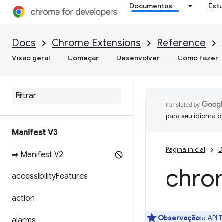
Documentos
Est
Docs
Chrome Extensions
Reference
Visão geral
Começar
Desenvolver
Como fazer
para seu idioma d
Manifest V3
Página inicial
D
➡ Manifest V2
chro
accessibility
Features
action
Observação
:a API 
alarms