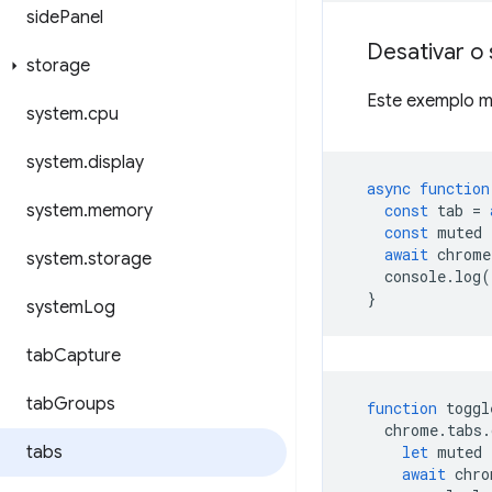
side
Panel
Desativar o
storage
Este exemplo m
system
.
cpu
system
.
display
async
function
system
.
memory
const
tab
=
const
muted
await
chrome
system
.
storage
console
.
log
(
}
system
Log
tab
Capture
tab
Groups
function
toggl
chrome
.
tabs
.
tabs
let
muted
await
chro