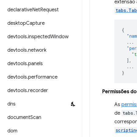
extensão
declarative
Net
Request
tabs.Tab
desktop
Capture
{
"nam
devtools
.
inspected
Window
...
"per
devtools
.
network
"t
],
devtools
.
panels
...
}
devtools
.
performance
devtools
.
recorder
Permissões do
dns
As
permis
de
tabs.
document
Scan
correspo
scriptin
dom