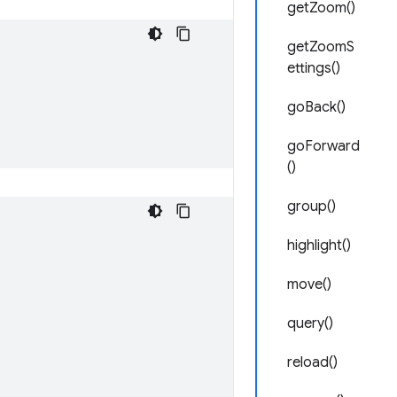
getZoom()
getZoomS
ettings()
goBack()
goForward
()
group()
highlight()
move()
query()
reload()