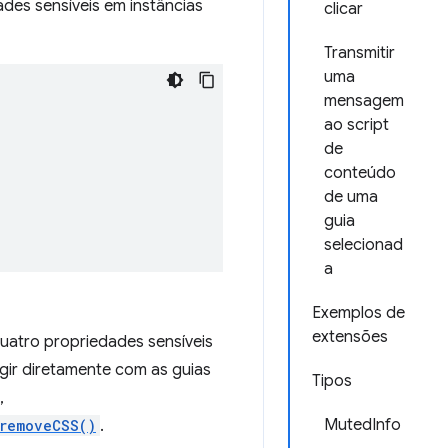
des sensíveis em instâncias
clicar
Transmitir
uma
mensagem
ao script
de
conteúdo
de uma
guia
selecionad
a
Exemplos de
extensões
uatro propriedades sensíveis
ir diretamente com as guias
Tipos
,
MutedInfo
.removeCSS()
.