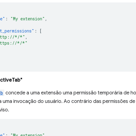
e"
:
"My extension"
,
t_permissions"
:
[
ttp://*/*"
,
ttps://*/*"
ctiveTab"
ab
concede a uma extensão uma permissão temporária de hos
a uma invocação do usuário. Ao contrário das permissões de
iso.
e"
:
"My extension"
,