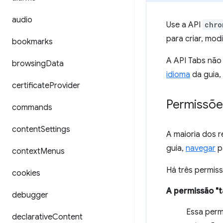
audio
Use a API
chro
para criar, mod
bookmarks
A API Tabs não
browsing
Data
idioma
da guia,
certificate
Provider
Permissõe
commands
content
Settings
A maioria dos 
guia,
navegar
p
context
Menus
Há três permis
cookies
A permissão "t
debugger
Essa per
declarative
Content