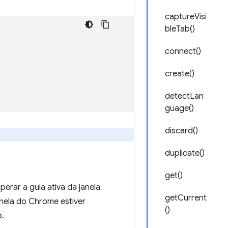
captureVisi
bleTab()
connect()
create()
detectLan
guage()
discard()
duplicate()
get()
rar a guia ativa da janela
getCurrent
nela do Chrome estiver
()
o.