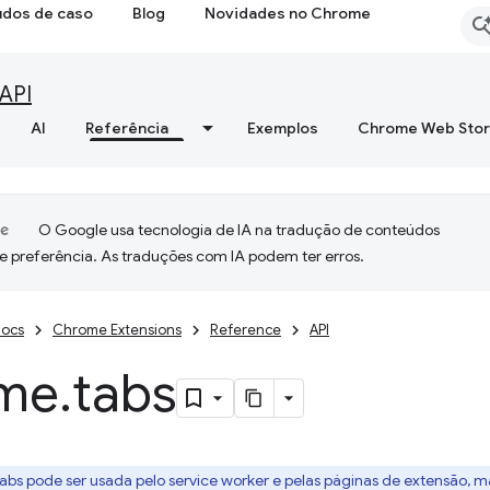
udos de caso
Blog
Novidades no Chrome
API
AI
Referência
Exemplos
Chrome Web Sto
O Google usa tecnologia de IA na tradução de conteúdos
e preferência. As traduções com IA podem ter erros.
ocs
Chrome Extensions
Reference
API
me
.
tabs
Tabs pode ser usada pelo service worker e pelas páginas de extensão, m