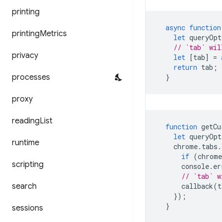
printing
async
function
printing
Metrics
let
queryOpt
// `tab` wil
privacy
let
[
tab
]
=
return
tab
;
processes
}
proxy
reading
List
function
getCu
let
queryOpt
runtime
chrome
.
tabs
.
if
(
chrome
scripting
console
.
er
// `tab` w
search
callback
(
t
});
}
sessions