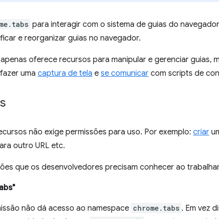
me.tabs
para interagir com o sistema de guias do navegador
ificar e reorganizar guias no navegador.
 apenas oferece recursos para manipular e gerenciar guias,
 fazer uma
captura de tela
e
se comunicar
com scripts de con
s
recursos não exige permissões para uso. Por exemplo:
criar
um
ara outro URL etc.
sões que os desenvolvedores precisam conhecer ao trabalhar
abs"
missão não dá acesso ao namespace
chrome.tabs
. Em vez d