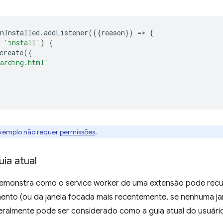
nInstalled
.
addListener
(({
reason
})
=
>
{
'install'
)
{
create
({
arding.html"
exemplo não requer
permissões
.
ia atual
emonstra como o service worker de uma extensão pode recupe
nto (ou da janela focada mais recentemente, se nenhuma ja
eralmente pode ser considerado como a guia atual do usuári