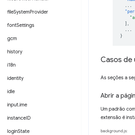
...
"per
file
System
Provider
"a
],
font
Settings
...
}
gcm
history
Casos de 
i18n
As seções a se
identity
idle
Abrir a pág
input
.
ime
Um padrão comu
extensão é inst
instance
ID
login
State
background.js: