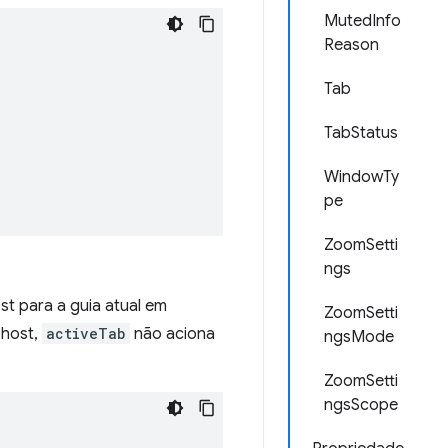
MutedInfo
Reason
Tab
TabStatus
WindowTy
pe
ZoomSetti
ngs
t para a guia atual em
ZoomSetti
 host,
activeTab
não aciona
ngsMode
ZoomSetti
ngsScope