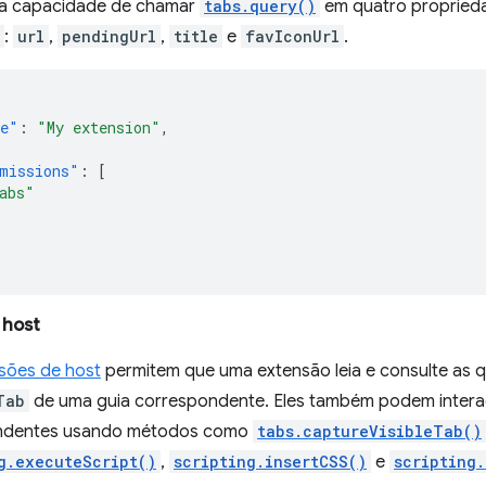
 a capacidade de chamar
tabs.query()
em quatro proprieda
:
url
,
pendingUrl
,
title
e
favIconUrl
.
e"
:
"My extension"
,
missions"
:
[
abs"
 host
sões de host
permitem que uma extensão leia e consulte as q
Tab
de uma guia correspondente. Eles também podem interag
ndentes usando métodos como
tabs.captureVisibleTab()
g.executeScript()
,
scripting.insertCSS()
e
scripting