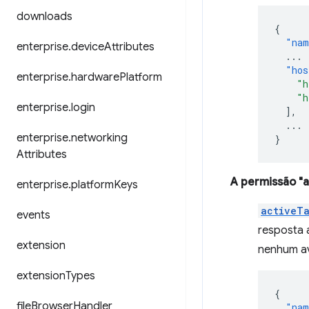
downloads
{
"nam
enterprise
.
device
Attributes
...
"hos
enterprise
.
hardware
Platform
"h
"h
enterprise
.
login
],
...
enterprise
.
networking
}
Attributes
A permissão "a
enterprise
.
platform
Keys
activeT
events
resposta 
extension
nenhum av
extension
Types
{
file
Browser
Handler
"nam