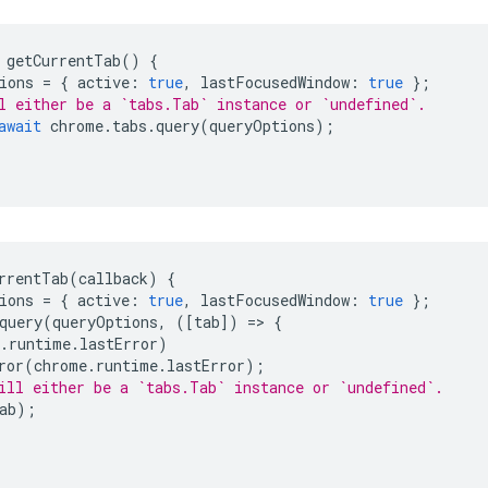
getCurrentTab
()
{
ions
=
{
active
:
true
,
lastFocusedWindow
:
true
};
l either be a `tabs.Tab` instance or `undefined`.
await
chrome
.
tabs
.
query
(
queryOptions
);
rrentTab
(
callback
)
{
ions
=
{
active
:
true
,
lastFocusedWindow
:
true
};
query
(
queryOptions
,
([
tab
])
=
>
{
.
runtime
.
lastError
)
ror
(
chrome
.
runtime
.
lastError
);
ill either be a `tabs.Tab` instance or `undefined`.
ab
);