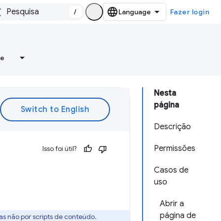
/
Fazer login
re
Nesta
página
Descrição
Permissões
Isso foi útil?
Casos de
uso
Abrir a
página de
as não por scripts de conteúdo.