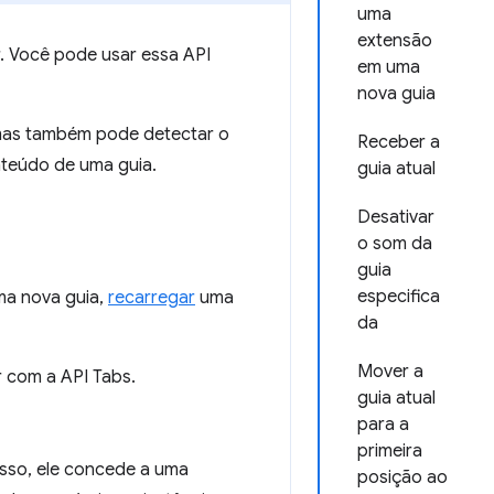
uma
extensão
. Você pode usar essa API
em uma
nova guia
 mas também pode detectar o
Receber a
teúdo de uma guia.
guia atual
Desativar
o som da
guia
especifica
a nova guia,
recarregar
uma
da
Mover a
 com a API Tabs.
guia atual
para a
primeira
isso, ele concede a uma
posição ao