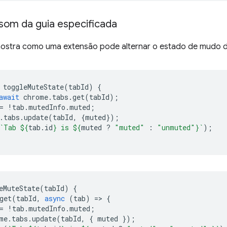
 som da guia especificada
ostra como uma extensão pode alternar o estado de mudo d
toggleMuteState
(
tabId
)
{
await
chrome
.
tabs
.
get
(
tabId
);
=
!
tab
.
mutedInfo
.
muted
;
.
tabs
.
update
(
tabId
,
{
muted
});
`Tab 
${
tab
.
id
}
 is 
${
muted
?
"muted"
:
"unmuted"
}
`
);
eMuteState
(
tabId
)
{
get
(
tabId
,
async
(
tab
)
=
>
{
=
!
tab
.
mutedInfo
.
muted
;
me
.
tabs
.
update
(
tabId
,
{
muted
});