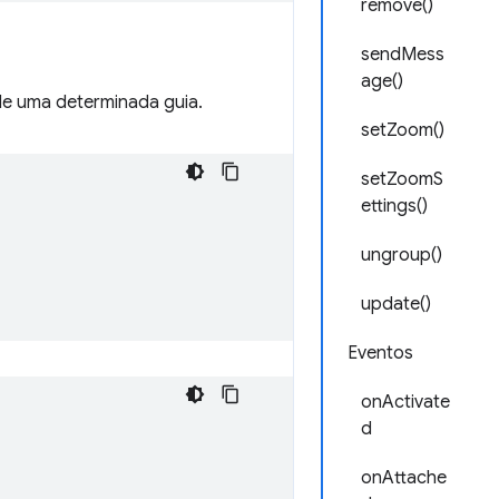
remove()
sendMess
age()
e uma determinada guia.
setZoom()
setZoomS
ettings()
ungroup()
update()
Eventos
onActivate
d
onAttache