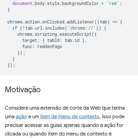
document
.
body
.
style
.
backgroundColor
=
'red'
;
}
chrome
.
action
.
onClicked
.
addListener
((
tab
)
=
>
{
if
(
!
tab
.
url
.
includes
(
'chrome://'
))
{
chrome
.
scripting
.
executeScript
({
target
:
{
tabId
:
tab
.
id
},
func
:
reddenPage
});
}
});
Motivação
Considere uma extensão de corte da Web que tenha
uma
ação
e um
item de menu de contexto
. Isso pode
precisar acessar as guias apenas quando a ação for
clicada ou quando item do menu de contexto é