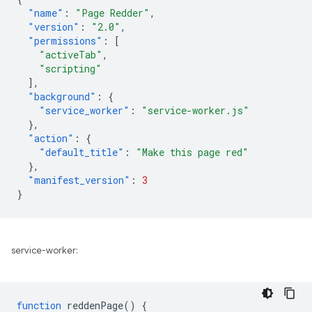
"name"
:
"Page Redder"
,
"version"
:
"2.0"
,
"permissions"
:
[
"activeTab"
,
"scripting"
],
"background"
:
{
"service_worker"
:
"service-worker.js"
},
"action"
:
{
"default_title"
:
"Make this page red"
},
"manifest_version"
:
3
}
service-worker:
function
reddenPage
()
{