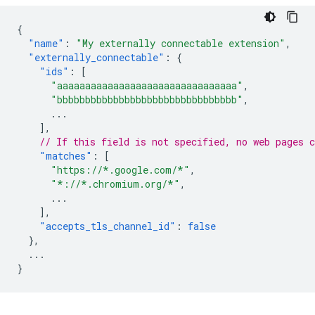
{
"name"
:
"My externally connectable extension"
,
"externally_connectable"
:
{
"ids"
:
[
"aaaaaaaaaaaaaaaaaaaaaaaaaaaaaaaa"
,
"bbbbbbbbbbbbbbbbbbbbbbbbbbbbbbbb"
,
...
],
// If this field is not specified, no web pages c
"matches"
:
[
"https://*.google.com/*"
,
"*://*.chromium.org/*"
,
...
],
"accepts_tls_channel_id"
:
false
},
...
}