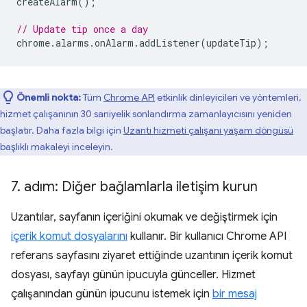
createAlarm
();
// Update tip once a day
chrome
.
alarms
.
onAlarm
.
addListener
(
updateTip
);
Önemli nokta:
Tüm
Chrome API
etkinlik dinleyicileri ve yöntemleri,
hizmet çalışanının 30 saniyelik sonlandırma zamanlayıcısını yeniden
başlatır. Daha fazla bilgi için
Uzantı hizmeti çalışanı yaşam döngüsü
başlıklı makaleyi inceleyin.
7
.
adım: Diğer bağlamlarla iletişim kurun
Uzantılar, sayfanın içeriğini okumak ve değiştirmek için
içerik komut dosyalarını
kullanır. Bir kullanıcı Chrome API
referans sayfasını ziyaret ettiğinde uzantının içerik komut
dosyası, sayfayı günün ipucuyla günceller. Hizmet
çalışanından günün ipucunu istemek için
bir mesaj