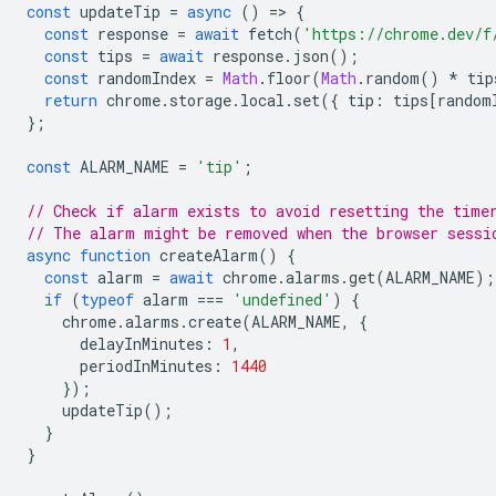
const
updateTip
=
async
()
=
>
{
const
response
=
await
fetch
(
'https://chrome.dev/f
const
tips
=
await
response
.
json
();
const
randomIndex
=
Math
.
floor
(
Math
.
random
()
*
tip
return
chrome
.
storage
.
local
.
set
({
tip
:
tips
[
random
};
const
ALARM_NAME
=
'tip'
;
// Check if alarm exists to avoid resetting the time
// The alarm might be removed when the browser sessi
async
function
createAlarm
()
{
const
alarm
=
await
chrome
.
alarms
.
get
(
ALARM_NAME
);
if
(
typeof
alarm
===
'undefined'
)
{
chrome
.
alarms
.
create
(
ALARM_NAME
,
{
delayInMinutes
:
1
,
periodInMinutes
:
1440
});
updateTip
();
}
}