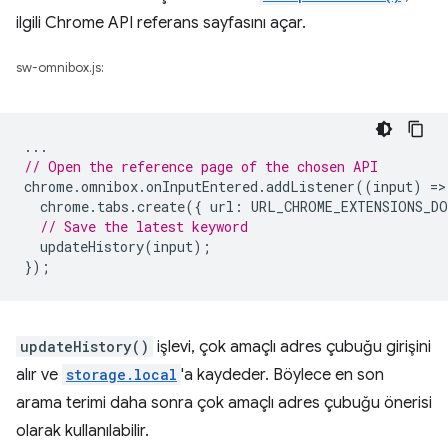
ilgili Chrome API referans sayfasını açar.
sw-omnibox.js:
...
// Open the reference page of the chosen API
chrome
.
omnibox
.
onInputEntered
.
addListener
((
input
)
=
>
chrome
.
tabs
.
create
({
url
:
URL_CHROME_EXTENSIONS_DO
// Save the latest keyword
updateHistory
(
input
);
});
updateHistory()
işlevi, çok amaçlı adres çubuğu girişini
alır ve
storage.local
'a kaydeder. Böylece en son
arama terimi daha sonra çok amaçlı adres çubuğu önerisi
olarak kullanılabilir.