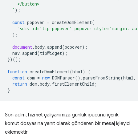
    </button>
  `
);
const
popover
=
createDomElement
(
`<div id='tip-popover' popover style="margin: au
);
document
.
body
.
append
(
popover
);
nav
.
append
(
tipWidget
);
})();
function
createDomElement
(
html
)
{
const
dom
=
new
DOMParser
().
parseFromString
(
html
,
return
dom
.
body
.
firstElementChild
;
}
Son adım, hizmet çalışanımıza günlük ipucunu içerik
komut dosyasına yanıt olarak gönderen bir mesaj işleyici
eklemektir.