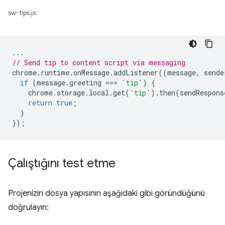
sw-tips.js:
...
// Send tip to content script via messaging
chrome
.
runtime
.
onMessage
.
addListener
((
message
,
sende
if
(
message
.
greeting
===
'tip'
)
{
chrome
.
storage
.
local
.
get
(
'tip'
).
then
(
sendRespons
return
true
;
}
});
Çalıştığını test etme
Projenizin dosya yapısının aşağıdaki gibi göründüğünü
doğrulayın: