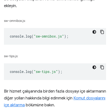
ekleyin.
sw-omnibox.js:
console
.
log
(
"sw-omnibox.js"
);
sw-tips.js:
console
.
log
(
"sw-tips.js"
);
Bir hizmet çalışanında birden fazla dosyayı içe aktarmanın
diğer yolları hakkında bilgi edinmek için
Komut dosyalarını
içe aktarma
bölümüne bakın.