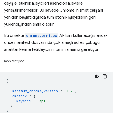
deyişle, etkinlik işleyicileri asenkron işlevlere
yerleştirilmemelidir. Bu sayede Chrome, hizmet çalışanı
yeniden başlatıldığında tüm etkinlik işleyicilerin geri
yüklendiğinden emin olabilir.
Bu örnekte
chrome.omnibox
API'sini kullanacağız ancak
önce manifest dosyasında çok amaçlı adres çubuğu
anahtar kelime tetikleyicisini tanımlamamız gerekiyor:
manifest.json:
{
...
"minimum_chrome_version"
:
"102"
,
"omnibox"
:
{
"keyword"
:
"api"
},
}