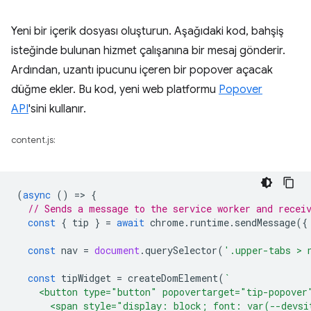
Yeni bir içerik dosyası oluşturun. Aşağıdaki kod, bahşiş
isteğinde bulunan hizmet çalışanına bir mesaj gönderir.
Ardından, uzantı ipucunu içeren bir popover açacak
düğme ekler. Bu kod, yeni web platformu
Popover
API
'sini kullanır.
content.js:
(
async
()
=
>
{
// Sends a message to the service worker and recei
const
{
tip
}
=
await
chrome
.
runtime
.
sendMessage
({
const
nav
=
document
.
querySelector
(
'.upper-tabs > 
const
tipWidget
=
createDomElement
(
`
    <button type="button" popovertarget="tip-popover
      <span style="display: block; font: var(--devsi