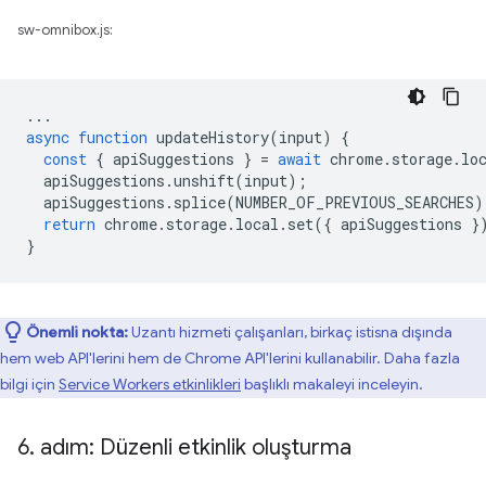
sw-omnibox.js:
...
async
function
updateHistory
(
input
)
{
const
{
apiSuggestions
}
=
await
chrome
.
storage
.
lo
apiSuggestions
.
unshift
(
input
);
apiSuggestions
.
splice
(
NUMBER_OF_PREVIOUS_SEARCHES
)
return
chrome
.
storage
.
local
.
set
({
apiSuggestions
}
}
Önemli nokta:
Uzantı hizmeti çalışanları, birkaç istisna dışında
hem web API'lerini hem de Chrome API'lerini kullanabilir. Daha fazla
bilgi için
Service Workers etkinlikleri
başlıklı makaleyi inceleyin.
6
.
adım: Düzenli etkinlik oluşturma