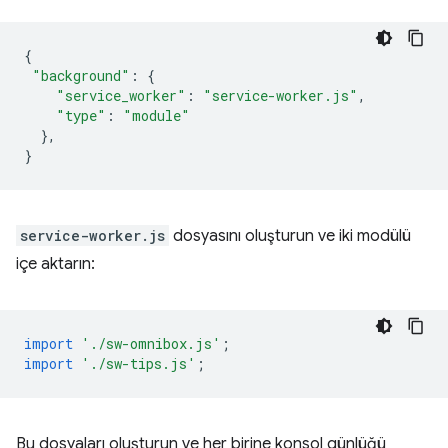
{
"background"
:
{
"service_worker"
:
"service-worker.js"
,
"type"
:
"module"
},
}
service-worker.js
dosyasını oluşturun ve iki modülü
içe aktarın:
import
'./sw-omnibox.js'
;
import
'./sw-tips.js'
;
Bu dosyaları oluşturun ve her birine konsol günlüğü