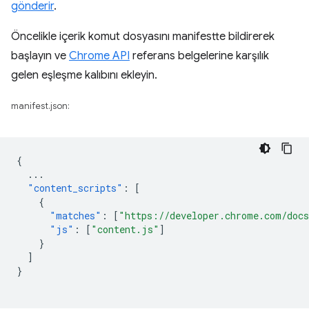
gönderir
.
Öncelikle içerik komut dosyasını manifestte bildirerek
başlayın ve
Chrome API
referans belgelerine karşılık
gelen eşleşme kalıbını ekleyin.
manifest.json:
{
...
"content_scripts"
:
[
{
"matches"
:
[
"https://developer.chrome.com/docs
"js"
:
[
"content.js"
]
}
]
}