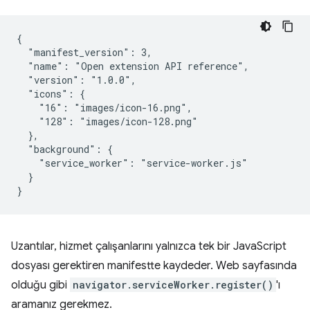
{

  "manifest_version": 3,

  "name": "Open extension API reference",

  "version": "1.0.0",

  "icons": {

    "16": "images/icon-16.png",

    "128": "images/icon-128.png"

  },

  "background": {

    "service_worker": "service-worker.js"

  }

Uzantılar, hizmet çalışanlarını yalnızca tek bir JavaScript
dosyası gerektiren manifestte kaydeder. Web sayfasında
olduğu gibi
navigator.serviceWorker.register()
'ı
aramanız gerekmez.