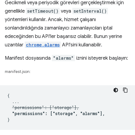
Gecikmeli veya periyodik görevleri gerçekleştirmek için
genellikle
setTimeout()
veya
setInterval()
yöntemleri kullanılır. Ancak, hizmet çalışanı
sonlandırıldığında zamanlayıcı zamanlayıcıları iptal
edeceğinden bu API'ler başarısız olabilir. Bunun yerine
uzantılar
chrome.alarms
API'sini kullanabilir.
Manifest dosyasında
"alarms"
iznini isteyerek başlayın:
manifest.json:
{

  ...

"permissions": ["storage"],
"permissions": ["storage", "alarms"],