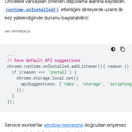
Öncelikle varsayılan önerileri depolama alanına kaydedin.
runtime.onInstalled()
etkinliğini dinleyerek uzantı ilk
kez yüklendiğinde durumu başlatabiliriz:
sw-omnibox.js:
...
// Save default API suggestions
chrome
.
runtime
.
onInstalled
.
addListener
(({
reason
})
if
(
reason
===
'install'
)
{
chrome
.
storage
.
local
.
set
({
apiSuggestions
:
[
'tabs'
,
'storage'
,
'scripting
});
}
});
Service worker'lar
window nesnesine
doğrudan erişemez