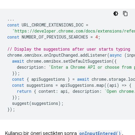
...
const
URL_CHROME_EXTENSIONS_DOC
=
'https://developer.chrome.com/docs/extensions/refe
const
NUMBER_OF_PREVIOUS_SEARCHES
=
4
;
// Display the suggestions after user starts typing
chrome
.
omnibox
.
onInputChanged
.
addListener
(
async
(
inp
await
chrome
.
omnibox
.
setDefaultSuggestion
({
description
:
'Enter a Chrome API or choose from 
});
const
{
apiSuggestions
}
=
await
chrome
.
storage
.
lo
const
suggestions
=
apiSuggestions
.
map
((
api
)
=
>
{
return
{
content
:
api
,
description
:
`Open chrome
});
suggest
(
suggestions
);
});
Kullanıcı bir öneri seçtikten sonra
onInputEntered()
,