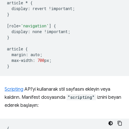
article
*
{
display
:
revert
!
important
;
}
[
role
=
'navigation'
]
{
display
:
none
!
important
;
}
article
{
margin
:
auto
;
max
-
width
:
700
px
;
}
Scripting
API'yi kullanarak stil sayfasını ekleyin veya
kaldırın. Manifest dosyasında
"scripting"
iznini beyan
ederek başlayın:
{