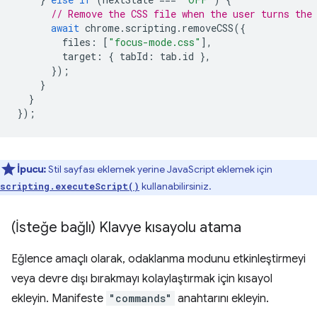
// Remove the CSS file when the user turns the
await
chrome
.
scripting
.
removeCSS
({
files
:
[
"focus-mode.css"
],
target
:
{
tabId
:
tab
.
id
},
});
}
}
});
İpucu:
Stil sayfası eklemek yerine JavaScript eklemek için
kullanabilirsiniz.
scripting.executeScript()
(İsteğe bağlı) Klavye kısayolu atama
Eğlence amaçlı olarak, odaklanma modunu etkinleştirmeyi
veya devre dışı bırakmayı kolaylaştırmak için kısayol
ekleyin. Manifeste
"commands"
anahtarını ekleyin.