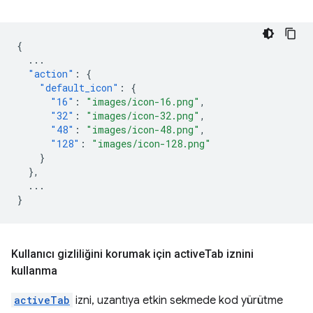
{
...
"action"
:
{
"default_icon"
:
{
"16"
:
"images/icon-16.png"
,
"32"
:
"images/icon-32.png"
,
"48"
:
"images/icon-48.png"
,
"128"
:
"images/icon-128.png"
}
},
...
}
Kullanıcı gizliliğini korumak için active
Tab iznini
kullanma
activeTab
izni, uzantıya etkin sekmede kod yürütme