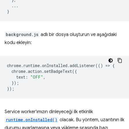
...
}
background.js
adlı bir dosya oluşturun ve aşağıdaki
kodu ekleyin:
chrome
.
runtime
.
onInstalled
.
addListener
(()
=
>
{
chrome
.
action
.
setBadgeText
({
text
:
"OFF"
,
});
});
Service worker'ımızın dinleyeceği ilk etkinlik
runtime.onInstalled()
olacak. Bu yöntem, uzantının ilk
durumu ayarlamasına veya yükleme sırasında bazı