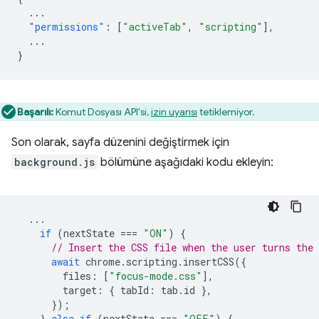
...
"permissions"
:
[
"activeTab"
,
"scripting"
],
...
}
Başarılı:
Komut Dosyası API'si,
izin uyarısı
tetiklemiyor.
Son olarak, sayfa düzenini değiştirmek için
background.js
bölümüne aşağıdaki kodu ekleyin:
...
if
(
nextState
===
"ON"
)
{
// Insert the CSS file when the user turns the 
await
chrome
.
scripting
.
insertCSS
({
files
:
[
"focus-mode.css"
],
target
:
{
tabId
:
tab
.
id
},
});
}
else
if
(
nextState
===
"OFF"
)
{