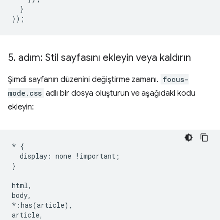
}
});
5
.
adım: Stil sayfasını ekleyin veya kaldırın
Şimdi sayfanın düzenini değiştirme zamanı.
focus-
mode.css
adlı bir dosya oluşturun ve aşağıdaki kodu
ekleyin:
*
{
display
:
none
!
important
;
}
html
,
body
,
*:
has
(
article
),
article
,