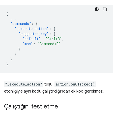
{
...
"commands"
:
{
"_execute_action"
:
{
"suggested_key"
:
{
"default"
:
"Ctrl+B"
,
"mac"
:
"Command+B"
}
}
}
}
"_execute_action"
tuşu,
action.onClicked()
etkinliğiyle aynı kodu çalıştırdığından ek kod gerekmez.
Çalıştığını test etme