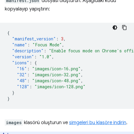
manifest.json
dosyası oluşturun. Aşağıdaki kodu
kopyalayıp yapıştırın:
{
"manifest_version"
:
3
,
"name"
:
"Focus Mode"
,
"description"
:
"Enable focus mode on Chrome's offi
"version"
:
"1.0"
,
"icons"
:
{
"16"
:
"images/icon-16.png"
,
"32"
:
"images/icon-32.png"
,
"48"
:
"images/icon-48.png"
,
"128"
:
"images/icon-128.png"
}
}
images
klasörü oluşturun ve
simgeleri bu klasöre indirin
.