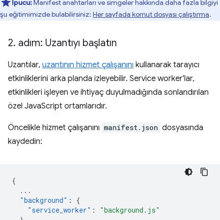
İpucu:
Manifest anahtarları ve simgeler hakkında daha fazla bilgiyi
şu eğitimimizde bulabilirsiniz:
Her sayfada komut dosyası çalıştırma
.
2
.
adım: Uzantıyı başlatın
Uzantılar,
uzantının hizmet çalışanını
kullanarak tarayıcı
etkinliklerini arka planda izleyebilir. Service worker'lar,
etkinlikleri işleyen ve ihtiyaç duyulmadığında sonlandırılan
özel JavaScript ortamlarıdır.
Öncelikle hizmet çalışanını
manifest.json
dosyasında
kaydedin:
{
...
"background"
:
{
"service_worker"
:
"background.js"
},