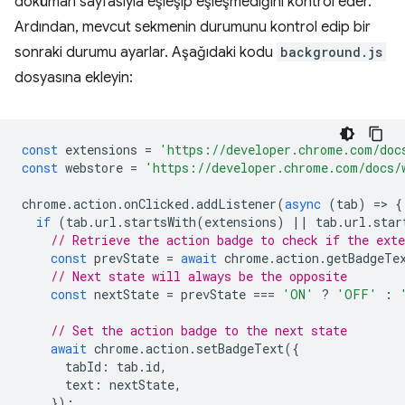
doküman sayfasıyla eşleşip eşleşmediğini kontrol eder.
Ardından, mevcut sekmenin durumunu kontrol edip bir
sonraki durumu ayarlar. Aşağıdaki kodu
background.js
dosyasına ekleyin:
const
extensions
=
'https://developer.chrome.com/doc
const
webstore
=
'https://developer.chrome.com/docs/
chrome
.
action
.
onClicked
.
addListener
(
async
(
tab
)
=
>
{
if
(
tab
.
url
.
startsWith
(
extensions
)
||
tab
.
url
.
star
// Retrieve the action badge to check if the ext
const
prevState
=
await
chrome
.
action
.
getBadgeTe
// Next state will always be the opposite
const
nextState
=
prevState
===
'ON'
?
'OFF'
:
// Set the action badge to the next state
await
chrome
.
action
.
setBadgeText
({
tabId
:
tab
.
id
,
text
:
nextState
,
});