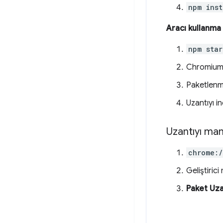
npm inst
Aracı kullanma
npm star
Chromium'
Paketlenme
Uzantıyı i
Uzantıyı man
chrome:/
Geliştiric
Paket Uza