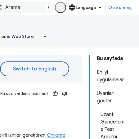
/
Oturum aç
rome Web Store
Bu sayfada
En iyi
uygulamalar
Uyarıları
Bu size yardımcı oldu mu?
göster
Uzantı
Güncellem
e Test
irli izinler gerektiren
Chrome
Aracı'nı