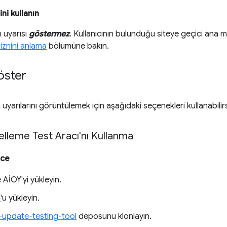
ni kullanın
in uyarısı
göstermez
. Kullanıcının bulunduğu siteye geçici ana mak
iznini anlama
bölümüne bakın.
göster
n uyarılarını görüntülemek için aşağıdaki seçenekleri kullanabilirs
lleme Test Aracı'nı Kullanma
nce
 AİOY'yi yükleyin.
m
'u yükleyin.
-update-testing-tool
deposunu klonlayın.