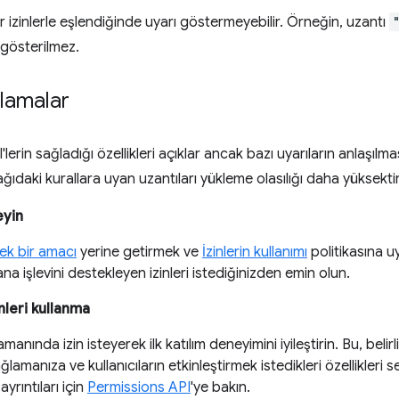
ğer izinlerle eşlendiğinde uyarı göstermeyebilir. Örneğin, uzantı
 gösterilmez.
ulamalar
PI'lerin sağladığı özellikleri açıklar ancak bazı uyarıların anlaşı
şağıdaki kurallara uyan uzantıları yükleme olasılığı daha yüksektir
teyin
tek bir amacı
yerine getirmek ve
İzinlerin kullanımı
politikasına uy
ana işlevini destekleyen izinleri istediğinizden emin olun.
inleri kullanma
anında izin isteyerek ilk katılım deneyimini iyileştirin. Bu, belirli b
lamanıza ve kullanıcıların etkinleştirmek istedikleri özellikleri 
yrıntıları için
Permissions API
'ye bakın.