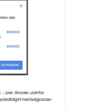
r.
.pem
dosyası, uzantıyı
aydedildiğini hatırladığınızdan