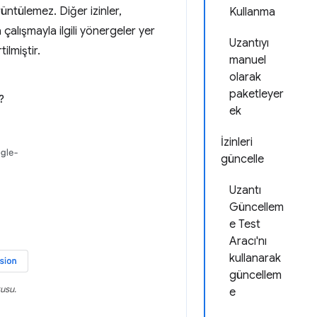
rüntülemez. Diğer izinler,
Kullanma
a çalışmayla ilgili yönergeler yer
Uzantıyı
ilmiştir.
manuel
olarak
paketleyer
ek
İzinleri
güncelle
Uzantı
Güncellem
e Test
Aracı'nı
kullanarak
güncellem
tusu.
e