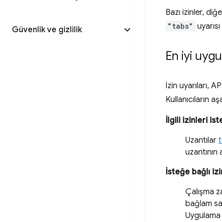
Bazı izinler, di
"tabs"
uyarısı
Güvenlik ve gizlilik
En iyi uyg
İzin uyarıları, A
Kullanıcıların a
İlgili izinleri is
Uzantılar
uzantının 
İsteğe bağlı iz
Çalışma zam
bağlam sağ
Uygulama a