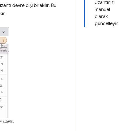
Uzantınızı
zantı devre dışı bırakılır. Bu
manuel
ın.
olarak
güncelleyin
r uzantı.