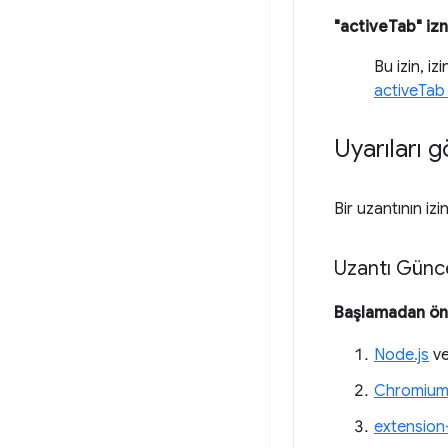
"activeTab" izni
Bu izin, iz
activeTab 
Uyarıları 
Bir uzantının izi
Uzantı Günce
Başlamadan ö
Node.js
ve
Chromiu
extension