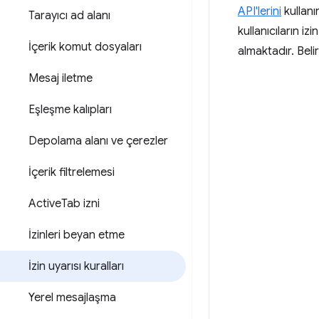
API'lerini
kullanı
Tarayıcı ad alanı
kullanıcıların iz
İçerik komut dosyaları
almaktadır. Belir
Mesaj iletme
Eşleşme kalıpları
Depolama alanı ve çerezler
İçerik filtrelemesi
Active
Tab izni
İzinleri beyan etme
İzin uyarısı kuralları
Yerel mesajlaşma