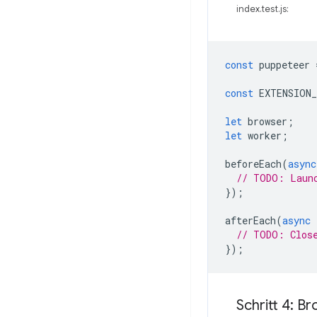
index.test.js:
const
puppeteer
const
EXTENSION
let
browser
;
let
worker
;
beforeEach
(
async
// TODO: Laun
});
afterEach
(
async
// TODO: Clos
});
Schritt 4: B