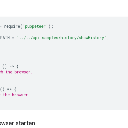
=
require
(
'puppeteer'
);
_PATH
=
'../../api-samples/history/showHistory'
;
()
=
>
{
ch the browser.
()
=
>
{
e the browser.
rowser starten