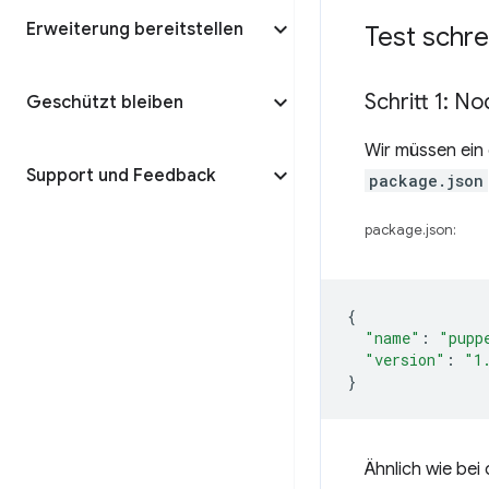
Erweiterung bereitstellen
Test schr
Schritt 1: N
Geschützt bleiben
Wir müssen ein 
Support und Feedback
package.json
package.json:
{
"name"
:
"pupp
"version"
:
"1
}
Ähnlich wie bei