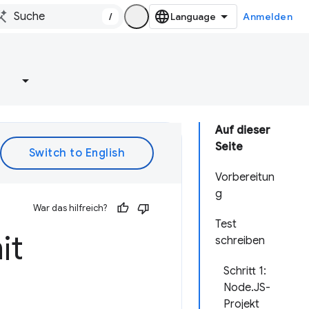
/
Anmelden
e
Auf dieser
Seite
Vorbereitun
g
War das hilfreich?
Test
it
schreiben
Schritt 1:
Node.JS-
Projekt