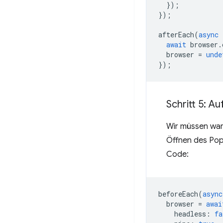
});
});
afterEach
(
async
await
browser
.
browser
=
unde
});
Schritt 5: A
Wir müssen wart
Öffnen des Pop
Code:
beforeEach
(
async
browser
=
awai
headless
:
fa