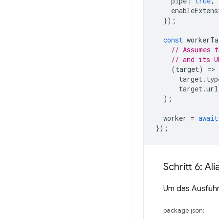
pipe
:
true
,
enableExtens
});
const
workerTa
// Assumes t
// and its U
(
target
)
=
target
.
typ
target
.
url
);
worker
=
await
});
Schritt 6: Al
Um das Ausführe
package.json: