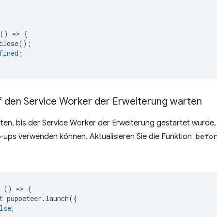
()
=
>
{
close
();
fined
;
uf den Service Worker der Erweiterung warten
en, bis der Service Worker der Erweiterung gestartet wurde, 
‑ups verwenden können. Aktualisieren Sie die Funktion
befor
()
=
>
{
t
puppeteer
.
launch
({
lse
,