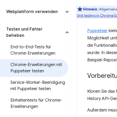
Hinweis
:Allgemeine
Webplattform verwenden
Unit testing in Chrome E
Testen und Fehler
Puppeteer
biet
beheben
Möglichkeit um
die Funktionali
End-to-End-Tests für
wurde. In diese
Chrome-Erweiterungen
Beispiel-Reposi
Chrome-Erweiterungen mit
Puppeteer testen
Vorbereit
Service-Worker-Beendigung
mit Puppeteer testen
Klonen Sie das
History API-De
Einheitentests für Chrome-
Erweiterungen
Außerdem müss