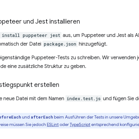
uppeteer und Jest installieren
 install puppeteer jest
aus, um Puppeteer und Jest als A
omatisch der Datei
package.json
hinzugefügt.
 eigenständige Puppeteer-Tests zu schreiben. Wir verwenden j
e eine zusätzliche Struktur zu geben.
nstiegspunkt erstellen
ine neue Datei mit dem Namen
index.test.js
und fügen Sie d
und
beim Ausführen der Tests in unsere Umgebun
eforeEach
afterEach
weise müssen Sie jedoch
ESLint
oder
TypeScript
entsprechend konfigurie