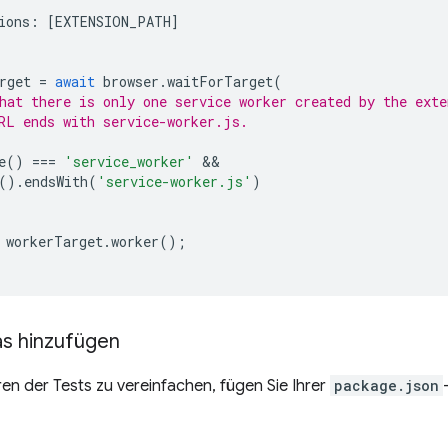
ions
:
[
EXTENSION_PATH
]
rget
=
await
browser
.
waitForTarget
(
hat there is only one service worker created by the exte
RL ends with service-worker.js.
e
()
===
'service_worker'
().
endsWith
(
'service-worker.js'
)
workerTarget
.
worker
();
ias hinzufügen
n der Tests zu vereinfachen, fügen Sie Ihrer
package.json