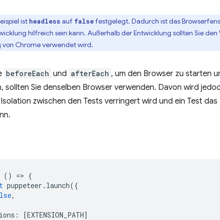
eispiel ist
auf
festgelegt. Dadurch ist das Browserfen
headless
false
twicklung hilfreich sein kann. Außerhalb der Entwicklung sollten Sie de
s
von Chrome verwendet wird.
ie
beforeEach
und
afterEach
, um den Browser zu starten un
n, sollten Sie denselben Browser verwenden. Davon wird jedo
Isolation zwischen den Tests verringert wird und ein Test das
nn.
()
=
>
{
t
puppeteer
.
launch
({
lse
,
ions
:
[
EXTENSION_PATH
]