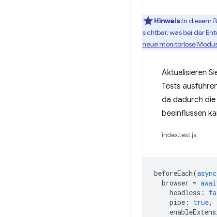
Hinweis
:In diesem B
sichtbar, was bei der En
neue monitorlose Modu
Aktualisieren S
Tests ausführe
da dadurch die 
beeinflussen ka
index.test.js:
beforeEach
(
async
browser
=
awai
headless
:
fa
pipe
:
true
,
enableExtens