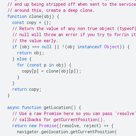
// end up being stripped off when sent to the servic
// around this, create a deep clone.
function
clone
(
obj
)
{
const
copy
=
{};
// Return the value of any non true object (typeof
// null will throw an error if you try to for/in it
// the value early.
if
(
obj
===
null
||
!
(
obj
instanceof
Object
))
{
return
obj
;
}
else
{
for
(
const
p
in
obj
)
{
copy
[
p
]
=
clone
(
obj
[
p
]);
}
}
return
copy
;
}
async
function
getLocation
()
{
// Use a raw Promise here so you can pass `resolve
// callbacks for getCurrentPosition().
return
new
Promise
((
resolve
,
reject
)
=
>
{
navigator
.
geolocation
.
getCurrentPosition
(