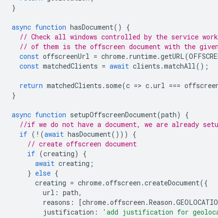
}
async
function
hasDocument
()
{
// Check all windows controlled by the service work
// of them is the offscreen document with the give
const
offscreenUrl
=
chrome
.
runtime
.
getURL
(
OFFSCRE
const
matchedClients
=
await
clients
.
matchAll
();
return
matchedClients
.
some
(
c
=
>
c
.
url
===
offscree
}
async
function
setupOffscreenDocument
(
path
)
{
//if we do not have a document, we are already set
if
(
!
(
await
hasDocument
()))
{
// create offscreen document
if
(
creating
)
{
await
creating
;
}
else
{
creating
=
chrome
.
offscreen
.
createDocument
({
url
:
path
,
reasons
:
[
chrome
.
offscreen
.
Reason
.
GEOLOCATIO
justification
:
'add justification for geoloc