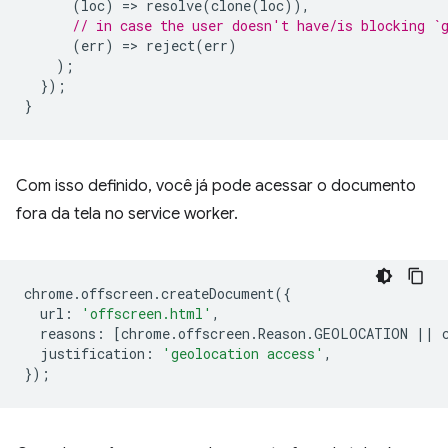
(
loc
)
=
>
resolve
(
clone
(
loc
)),
// in case the user doesn't have/is blocking `
(
err
)
=
>
reject
(
err
)
);
});
}
Com isso definido, você já pode acessar o documento
fora da tela no service worker.
chrome
.
offscreen
.
createDocument
({
url
:
'offscreen.html'
,
reasons
:
[
chrome
.
offscreen
.
Reason
.
GEOLOCATION
||
justification
:
'geolocation access'
,
});