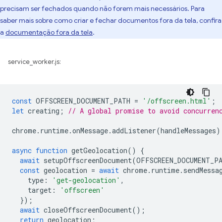
precisam ser fechados quando não forem mais necessários. Para
saber mais sobre como criar e fechar documentos fora da tela, confira
a
documentação fora da tela
.
service_worker.js:
const
OFFSCREEN_DOCUMENT_PATH
=
'/offscreen.html'
;
let
creating
;
// A global promise to avoid concurren
chrome
.
runtime
.
onMessage
.
addListener
(
handleMessages
)
async
function
getGeolocation
()
{
await
setupOffscreenDocument
(
OFFSCREEN_DOCUMENT_P
const
geolocation
=
await
chrome
.
runtime
.
sendMessa
type
:
'get-geolocation'
,
target
:
'offscreen'
});
await
closeOffscreenDocument
();
return
geolocation
;