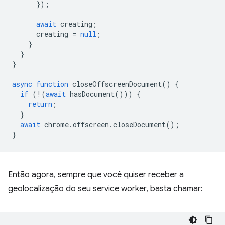
});
await
creating
;
creating
=
null
;
}
}
}
async
function
closeOffscreenDocument
()
{
if
(
!
(
await
hasDocument
()))
{
return
;
}
await
chrome
.
offscreen
.
closeDocument
();
}
Então agora, sempre que você quiser receber a
geolocalização do seu service worker, basta chamar: