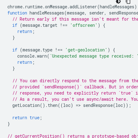
chrome
.
runtime
.
onMessage
.
addListener
(
handleMessages
)
function
handleMessages
(
message
,
sender
,
sendRespons
// Return early if this message isn't meant for th
if
(
message
.
target
!==
'offscreen'
)
{
return
;
}
if
(
message
.
type
!==
'get-geolocation'
)
{
console
.
warn
(
`Unexpected message type received: 
return
;
}
// You can directly respond to the message from th
// provided `sendResponse()` callback. But in orde
// response, you need to explicitly return `true` i
// As a result, you can't use async/await here. Yo
getLocation
().
then
((
loc
)
=
>
sendResponse
(
loc
));
return
true
;
}
// getCurrentPosition() returns a prototype-based ob