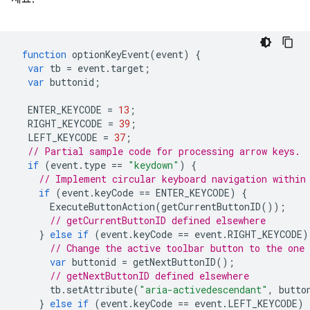
function
optionKeyEvent
(
event
)
{
var
tb
=
event
.
target
;
var
buttonid
;
ENTER_KEYCODE
=
13
;
RIGHT_KEYCODE
=
39
;
LEFT_KEYCODE
=
37
;
// Partial sample code for processing arrow keys.
if
(
event
.
type
==
"keydown"
)
{
// Implement circular keyboard navigation within
if
(
event
.
keyCode
==
ENTER_KEYCODE
)
{
ExecuteButtonAction
(
getCurrentButtonID
());
// getCurrentButtonID defined elsewhere
}
else
if
(
event
.
keyCode
==
event
.
RIGHT_KEYCODE
)
// Change the active toolbar button to the one
var
buttonid
=
getNextButtonID
();
// getNextButtonID defined elsewhere
tb
.
setAttribute
(
"aria-activedescendant"
,
butto
}
else
if
(
event
.
keyCode
==
event
.
LEFT_KEYCODE
)