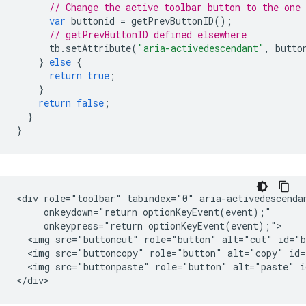
// Change the active toolbar button to the one
var
buttonid
=
getPrevButtonID
();
// getPrevButtonID defined elsewhere
tb
.
setAttribute
(
"aria-activedescendant"
,
butto
}
else
{
return
true
;
}
return
false
;
}
}
<div role="toolbar" tabindex="0" aria-activedescendan
     onkeydown="return optionKeyEvent(event);"

     onkeypress="return optionKeyEvent(event);">

  <img src="buttoncut" role="button" alt="cut" id="b
  <img src="buttoncopy" role="button" alt="copy" id=
  <img src="buttonpaste" role="button" alt="paste" i