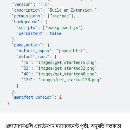
"version"
:
"1.0"
,
"description"
:
"Build an Extension!"
,
"permissions"
:
[
"storage"
],
"background"
:
{
"scripts"
:
[
"background.js"
],
"persistent"
:
false
},
"page_action"
:
{
"default_popup"
:
"popup.html"
,
"default_icon"
:
{
"16"
:
"images/get_started16.png"
,
"32"
:
"images/get_started32.png"
,
"48"
:
"images/get_started48.png"
,
"128"
:
"images/get_started128.png"
}
},
"manifest_version"
:
2
}
এক্সটেনশনগুলি এক্সটেনশন ম্যানেজমেন্ট পৃষ্ঠা, অনুমতি সতর্কতা