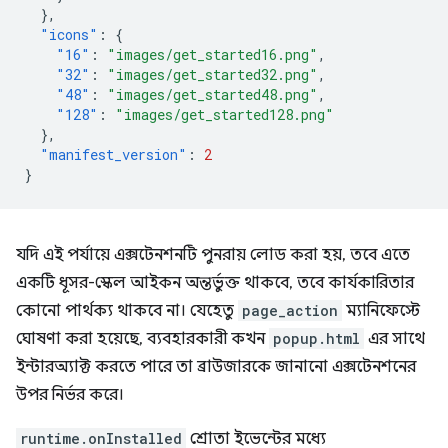
},
"icons"
:
{
"16"
:
"images/get_started16.png"
,
"32"
:
"images/get_started32.png"
,
"48"
:
"images/get_started48.png"
,
"128"
:
"images/get_started128.png"
},
"manifest_version"
:
2
}
যদি এই পর্যায়ে এক্সটেনশনটি পুনরায় লোড করা হয়, তবে এতে
একটি ধূসর-স্কেল আইকন অন্তর্ভুক্ত থাকবে, তবে কার্যকারিতার
কোনো পার্থক্য থাকবে না। যেহেতু
page_action
ম্যানিফেস্টে
ঘোষণা করা হয়েছে, ব্যবহারকারী কখন
popup.html
এর সাথে
ইন্টারঅ্যাক্ট করতে পারে তা ব্রাউজারকে জানানো এক্সটেনশনের
উপর নির্ভর করে।
runtime.onInstalled
শ্রোতা ইভেন্টের মধ্যে