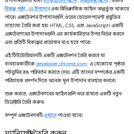
উপাদানগুলির মধ্যে
ব্যাকগ্রাউন্ড স্ক্রিপ্ট
,
বিষয়বস্তু স্ক্রিপ্ট
, একটি
বিকল্প পৃষ্ঠা
,
UI উপাদান
এবং বিভিন্ন লজিক ফাইল অন্তর্ভুক্ত থাকতে
পারে। এক্সটেনশন উপাদানগুলি ওয়েব ডেভেলপমেন্ট প্রযুক্তির
সাহায্যে তৈরি করা হয়: HTML, CSS, এবং JavaScript। একটি
এক্সটেনশনের উপাদানগুলি এর কার্যকারিতার উপর নির্ভর করবে
এবং প্রতিটি বিকল্পের প্রয়োজন নাও হতে পারে৷
এই টিউটোরিয়ালটি একটি এক্সটেনশন তৈরি করবে যা
ব্যবহারকারীকে
developer.chrome.com-
এ যেকোনো পৃষ্ঠার
পটভূমির রঙ পরিবর্তন করতে দেয়। এটি তাদের সম্পর্কের একটি
পরিচায়ক প্রদর্শন দিতে অনেক মূল উপাদান ব্যবহার করবে।
শুরু করতে, এক্সটেনশনের ফাইলগুলি ধরে রাখতে একটি নতুন
ডিরেক্টরি তৈরি করুন৷
সম্পূর্ণ এক্সটেনশনটি
এখানে
পাওয়া যাবে।
ম্যানিফেস্ট তৈরি করুন