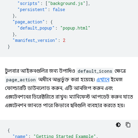
"scripts"
:
[
"background.js"
],
"persistent"
:
false
},
"page_action"
:
{
"default_popup"
:
"popup.html"
},
"manifest_version"
:
2
}
টুলবার আইকনগুলির জন্য উপাধিও
default_icons
ক্ষেত্রে
page_action
অধীনে অন্তর্ভুক্ত করা হয়েছে।
এখানে
ইমেজ
ফোল্ডারটি ডাউনলোড করুন, এটি আনজিপ করুন এবং
এক্সটেনশনের ডিরেক্টরিতে রাখুন। ম্যানিফেস্ট আপডেট করুন যাতে
এক্সটেনশন জানতে পারে কিভাবে ছবিগুলি ব্যবহার করতে হয়।
{
"name"
:
"Getting Started Example"
,