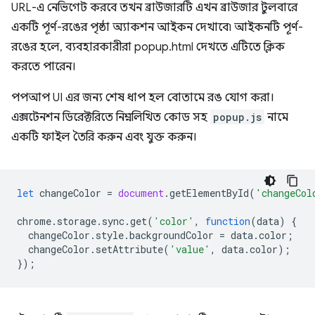
URL-এ নেভিগেট করবে তখন ব্রাউজারটি এখন ব্রাউজার টুলবারে
একটি পূর্ণ-রঙের পৃষ্ঠা অ্যাকশন আইকন দেখাবে৷ আইকনটি পূর্ণ-
রঙের হলে, ব্যবহারকারীরা popup.html দেখতে এটিতে ক্লিক
করতে পারেন।
পপআপ UI এর জন্য শেষ ধাপ হল বোতামে রঙ যোগ করা।
এক্সটেনশন ডিরেক্টরিতে নিম্নলিখিত কোড সহ
popup.js
নামে
একটি ফাইল তৈরি করুন এবং যুক্ত করুন।
let
changeColor
=
document
.
getElementById
(
'changeCol
chrome
.
storage
.
sync
.
get
(
'color'
,
function
(
data
)
{
changeColor
.
style
.
backgroundColor
=
data
.
color
;
changeColor
.
setAttribute
(
'value'
,
data
.
color
);
});