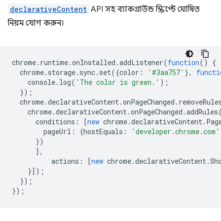
declarativeContent
API সহ ব্যাকগ্রাউন্ড স্ক্রিপ্টে ঘোষিত
নিয়ম যোগ করুন।
chrome
.
runtime
.
onInstalled
.
addListener
(
function
()
{
chrome
.
storage
.
sync
.
set
({
color
:
'#3aa757'
},
functi
console
.
log
(
'The color is green.'
);
});
chrome
.
declarativeContent
.
onPageChanged
.
removeRule
chrome
.
declarativeContent
.
onPageChanged
.
addRules
conditions
:
[
new
chrome
.
declarativeContent
.
Pag
pageUrl
:
{
hostEquals
:
'developer.chrome.com'
})
],
actions
:
[
new
chrome
.
declarativeContent
.
Sh
}]);
});
});