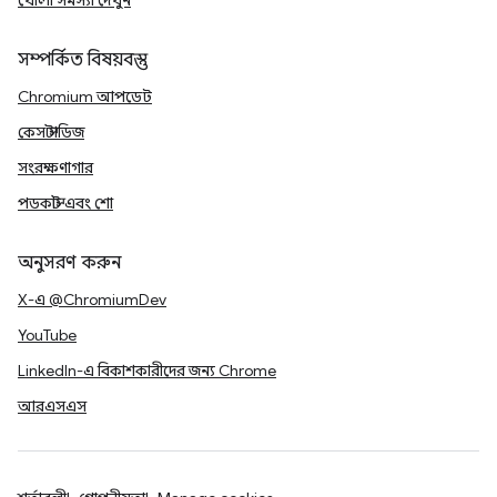
খোলা সমস্যা দেখুন
সম্পর্কিত বিষয়বস্তু
Chromium আপডেট
কেস স্টাডিজ
সংরক্ষণাগার
পডকাস্ট এবং শো
অনুসরণ করুন
X-এ @ChromiumDev
YouTube
LinkedIn-এ বিকাশকারীদের জন্য Chrome
আরএসএস