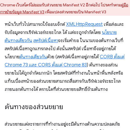
Chrome เว็บสโตร์ไม่ยอมรับส่วนขยาย Manifest V2 อีกต่อไป โปรดทำตาม
คู่มือ
การย้ายข้อมูล Manifest V3
เพื่อแปลงส่วนขยายเป็น Manifest V3
หน้าเว็บทั่วไปสามารถใช้ออบเจ็กต์
XMLHttpRequest
เพื่อส่งและ
รับข้อมูลจากเซิร์ฟเวอร์ระยะไกล ได้ แต่จะถูกจำกัดโดย
นโยบาย
ต้นทางเดียวกัน
สคริปต์เนื้อหา
จะเริ่มคำขอ ในนามของต้นทางเว็บที่
สคริปต์เนื้อหาถูกแทรกลงไป ดังนั้นสคริปต์ เนื้อหาจึงอยู่ภายใต้
นโยบาย
ต้นทางเดียวกัน
ด้วย (สคริปต์เนื้อหาอยู่ภายใต้
CORB ตั้งแต่
Chrome 73 และ CORS ตั้งแต่ Chrome 83
) ต้นทางของส่วน
ขยายไม่ได้ถูกจำกัดมากนัก โดยสคริปต์ที่ทำงานในหน้าพื้นหลังหรือ
แท็บเบื้องหน้าของส่วนขยายสามารถสื่อสารกับเซิร์ฟเวอร์ระยะไกล
ภายนอกต้นทางได้ ตราบใดที่ส่วนขยายขอสิทธิ์ข้ามต้นทาง
ต้นทางของส่วนขยาย
ส่วนขยายแต่ละรายการที่ทำงานอยู่จะมีต้นทางด้านความปลอดภัย