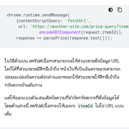
chrome
.
runtime
.
sendMessage
(
{
contentScriptQuery
:
'fetchUrl'
,
url
:
'https://another-site.com/price-query?item
encodeURIComponent
(
request
.
itemId
)},
response
=
>
parsePrice
(
response
.
text
()));
ในวิธีด้านบน สคริปต์เนื้อหาสามารถขอให้ส่วนขยายดึงข้อมูล URL
ใดก็ได้ที่ส่วนขยายมีสิทธิ์เข้าถึง หน้าเว็บที่เป็นอันตรายอาจสามารถ
ปลอมแปลงข้อความดังกล่าวและหลอกให้ส่วนขยายให้สิทธิ์เข้าถึง
ทรัพยากรข้ามต้นทาง
แต่ให้ออกแบบตัวแฮนเดิลข้อความที่จำกัดทรัพยากรที่ดึงข้อมูลได้
โดยด้านล่างนี้ สคริปต์เนื้อหาจะให้เฉพาะ
itemId
ไม่ใช่ URL แบบ
เต็ม