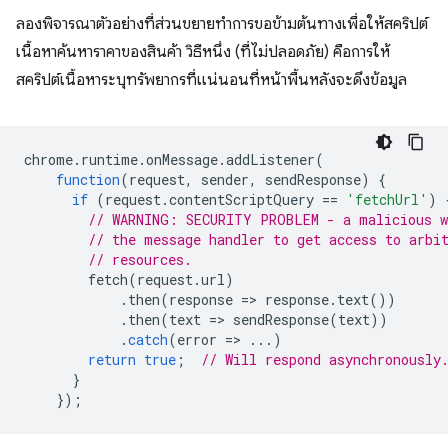
ลองพิจารณาตัวอย่างที่ส่วนขยายทำการขอข้ามต้นทางเพื่อให้สคริปต์
เนื้อหาค้นหาราคาของสินค้า วิธีหนึ่ง (ที่ไม่ปลอดภัย) คือการให้
สคริปต์เนื้อหาระบุทรัพยากรที่แน่นอนที่หน้าพื้นหลังจะดึงข้อมูล
chrome
.
runtime
.
onMessage
.
addListener
(
function
(
request
,
sender
,
sendResponse
)
{
if
(
request
.
contentScriptQuery
==
'fetchUrl'
)
// WARNING: SECURITY PROBLEM - a malicious w
// the message handler to get access to arbi
// resources.
fetch
(
request
.
url
)
.
then
(
response
=
>
response
.
text
())
.
then
(
text
=
>
sendResponse
(
text
))
.
catch
(
error
=
>
...)
return
true
;
// Will respond asynchronously
}
});