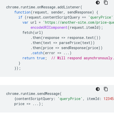
chrome
.
runtime
.
onMessage
.
addListener
(
function
(
request
,
sender
,
sendResponse
)
{
if
(
request
.
contentScriptQuery
==
'queryPrice'
var
url
=
'https://another-site.com/price-qu
encodeURIComponent
(
request
.
itemId
);
fetch
(
url
)
.
then
(
response
=
>
response
.
text
())
.
then
(
text
=
>
parsePrice
(
text
))
.
then
(
price
=
>
sendResponse
(
price
))
.
catch
(
error
=
>
...)
return
true
;
// Will respond asynchronously
}
});
chrome
.
runtime
.
sendMessage
(
{
contentScriptQuery
:
'queryPrice'
,
itemId
:
12345
price
=
>
...);