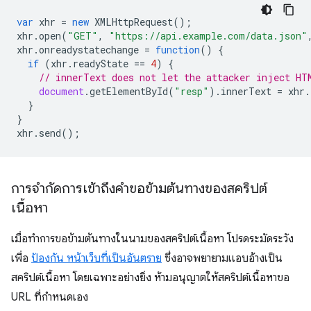
var
xhr
=
new
XMLHttpRequest
();
xhr
.
open
(
"GET"
,
"https://api.example.com/data.json"
xhr
.
onreadystatechange
=
function
()
{
if
(
xhr
.
readyState
==
4
)
{
// innerText does not let the attacker inject HT
document
.
getElementById
(
"resp"
).
innerText
=
xhr
.
}
}
xhr
.
send
();
การจำกัดการเข้าถึงคำขอข้ามต้นทางของสคริปต์
เนื้อหา
เมื่อทำการขอข้ามต้นทางในนามของสคริปต์เนื้อหา โปรดระมัดระวัง
เพื่อ
ป้องกัน หน้าเว็บที่เป็นอันตราย
ซึ่งอาจพยายามแอบอ้างเป็น
สคริปต์เนื้อหา โดยเฉพาะอย่างยิ่ง ห้ามอนุญาตให้สคริปต์เนื้อหาขอ
URL ที่กำหนดเอง