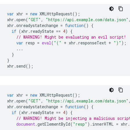
var
xhr
=
new
XMLHttpRequest
();
xhr
.
open
(
"GET"
,
"https://api.example.com/data.json"
xhr
.
onreadystatechange
=
function
()
{
if
(
xhr
.
readyState
==
4
)
{
// WARNING! Might be evaluating an evil script!
var
resp
=
eval
(
"("
+
xhr
.
responseText
+
")"
);
...
}
}
xhr
.
send
();
var
xhr
=
new
XMLHttpRequest
();
xhr
.
open
(
"GET"
,
"https://api.example.com/data.json"
xhr
.
onreadystatechange
=
function
()
{
if
(
xhr
.
readyState
==
4
)
{
// WARNING! Might be injecting a malicious scrip
document
.
getElementById
(
"resp"
).
innerHTML
=
xhr
.
...