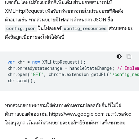
แยกกัน โดยไม่ต้องขอสิทธิ์เพิ่มเติม ส่วนขยายสามารถใช้
XMLHttpRequest เพื่อรับทรัพยากรภายในส่วนขยายที่ติดตั้ง
ตัวอย่างเช่น หากส่วนขยายมีไฟล์การกำหนดค่า JSON ชื่อ
config.json
ในโฟลเดอร์
config_resources
ส่วนขยายจะ
ดึงข้อมูลเนื้อหาของไฟล์ได้ดังนี้
var
xhr
=
new
XMLHttpRequest
();
xhr
.
onreadystatechange
=
handleStateChange
;
// Imple
xhr
.
open
(
"GET"
,
chrome
.
extension
.
getURL
(
'/config_re
xhr
.
send
();
หากส่วนขยายพยายามใช้ต้นทางด้านความปลอดภัยอื่นที่ไม่ใช่
ต้นทางของตัวเอง เช่น https://www.google.com เบราว์เซอร์จะ
ไม่อนุญาต เว้นแต่ว่าส่วนขยายจะขอสิทธิ์ข้ามต้นทางที่เหมาะสม