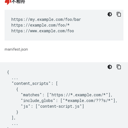
不相符
https://my.example.com/foo/bar

https://example.com/foo/*

https://www.example.com/foo
manifest.json
{

  ...

  "content_scripts": [

    {

      "matches": ["https://*.example.com/*"],

      "include_globs": ["*example.com/???s/*"],

      "js": ["content-script.js"]

    }

  ],

  ...
