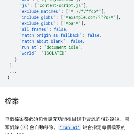
"js"
:
[
"content-script.js"
],
"exclude_matches"
:
[
"*://*/*foo*"
],
"include_globs"
:
[
"*example.com/???s/*"
],
"exclude_globs"
:
[
"*bar*"
],
"all_frames"
:
false
,
"match_origin_as_fallback"
:
false
,
"match_about_blank"
:
false
,
"run_at"
:
"document_idle"
,
"world"
:
"ISOLATED"
,
}
],
...
}
檔案
每個檔案都必須包含擴充功能根目錄中資源的相對路徑。開
頭斜線 (
/
) 會自動移除。
"run_at"
鍵會指定每個檔案的