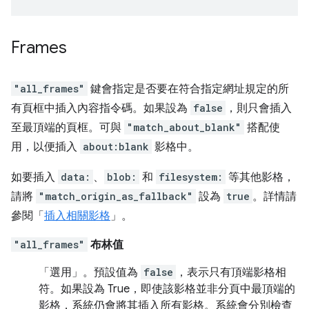
Frames
"all_frames"
鍵會指定是否要在符合指定網址規定的所
有頁框中插入內容指令碼。如果設為
false
，則只會插入
至最頂端的頁框。可與
"match_about_blank"
搭配使
用，以便插入
about:blank
影格中。
如要插入
data:
、
blob:
和
filesystem:
等其他影格，
請將
"match_origin_as_fallback"
設為
true
。詳情請
參閱「
插入相關影格
」。
"all_frames"
布林值
「選用」
。預設值為
false
，表示只有頂端影格相
符。如果設為 True，即使該影格並非分頁中最頂端的
影格，系統仍會將其插入所有影格。系統會分別檢查