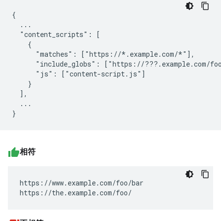
{

  ...

  "content_scripts": [

    {

      "matches": ["https://*.example.com/*"],

      "include_globs": ["https://???.example.com/foo
      "js": ["content-script.js"]

    }

  ],

  ...

相符
https://www.example.com/foo/bar

https://the.example.com/foo/