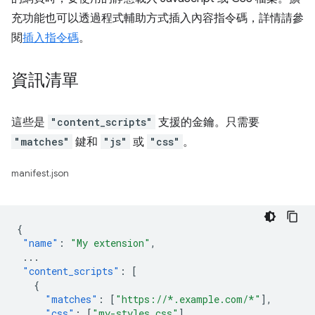
充功能也可以透過程式輔助方式插入內容指令碼，詳情請參
閱
插入指令碼
。
資訊清單
這些是
"content_scripts"
支援的金鑰。只需要
"matches"
鍵和
"js"
或
"css"
。
manifest.json
{
"name"
:
"My extension"
,
...
"content_scripts"
:
[
{
"matches"
:
[
"https://*.example.com/*"
],
"css"
:
[
"my-styles.css"
],