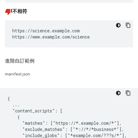
不相符
https://science.example.com

https://www.example.com/science
進階自訂範例
manifest.json
{

  ...

  "content_scripts": [

    {

      "matches": ["https://*.example.com/*"],

      "exclude_matches": ["*://*/*business*"],

      "include_globs": ["*example.com/???s/*"],
