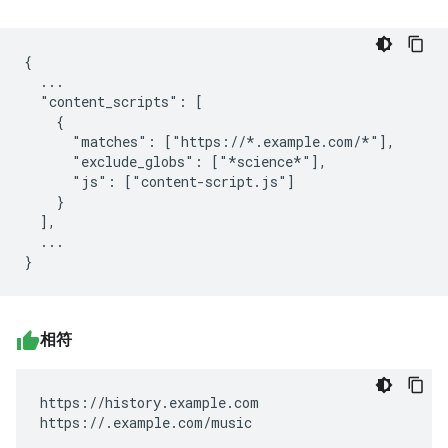
{

  ...

  "content_scripts": [

    {

      "matches": ["https://*.example.com/*"],

      "exclude_globs": ["*science*"],

      "js": ["content-script.js"]

    }

  ],

  ...

相符
https://history.example.com

https://.example.com/music