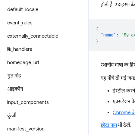
होती है. उदाहरण क
default
_
locale
event
_
rules
{
"name"
:
"My e
externally
_
connectable
}
file
_
handlers
homepage
_
url
स्थानीय भाषा के हि
गुप्त मोड
यह नीचे दी गई जगह
आइकॉन
इंस्टॉल करन
एक्सटेंशन 
input
_
components
Chrome वेब
कुंजी
छोटा नाम
भी देखें.
manifest
_
version