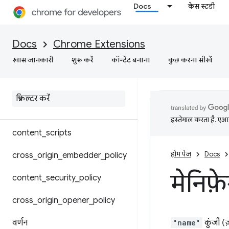
Docs
केस स्टडी
मेनिफ़ेस्ट फ़ाइल फ़ॉर्मैट
Docs
Chrome Extensions
शेयर किए गए मॉड्यूल
खास जानकारी
शुरू करें
कॉन्टेंट बनाना
कुछ करना सीखें
Chrome की सेटिंग बदली जा रही हैं
बैकग्राउंड
इस्तेमाल करता है. एआई 
content
_
scripts
होम पेज
Docs
cross
_
origin
_
embedder
_
policy
मेनिफ़
content
_
security
_
policy
cross
_
origin
_
opener
_
policy
वर्णन
"name"
कुंजी (ज