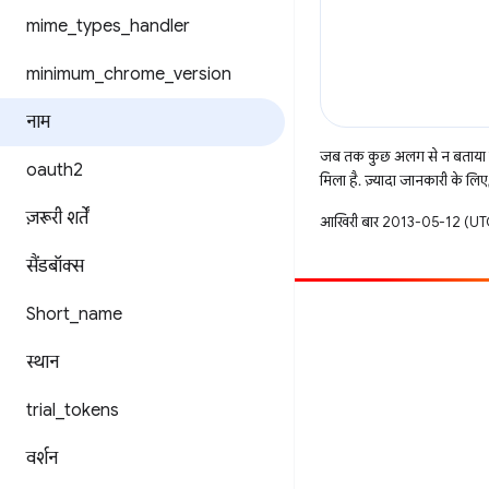
mime
_
types
_
handler
minimum
_
chrome
_
version
नाम
जब तक कुछ अलग से न बताया ज
oauth2
मिला है. ज़्यादा जानकारी के लिए
ज़रूरी शर्तें
आखिरी बार 2013-05-12 (UTC
सैंडबॉक्स
Short
_
name
सहयोग करें
बग दायर करें
स्थान
खुली समस्याएं देखें
trial
_
tokens
वर्शन