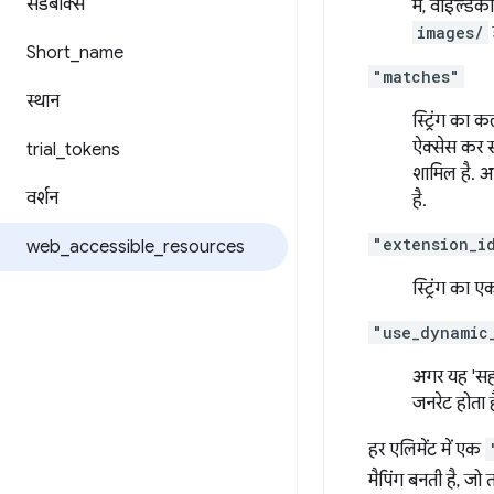
सैंडबॉक्स
में, वाइल्डक
images/
Short
_
name
"matches"
स्थान
स्ट्रिंग का क
ऐक्सेस कर स
trial
_
tokens
शामिल है. अ
वर्शन
है.
"extension_i
web
_
accessible
_
resources
स्ट्रिंग का 
"use_dynamic
अगर यह 'सही
जनरेट होता ह
हर एलिमेंट में एक
मैपिंग बनती है, जो