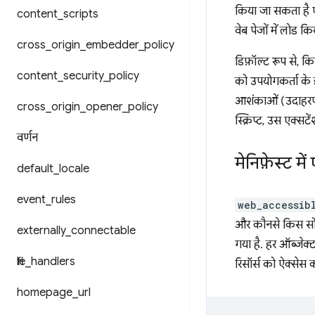
किया जा सकता है एक
content
_
scripts
वेब पेजों में लोड 
cross
_
origin
_
embedder
_
policy
डिफ़ॉल्ट रूप से, 
content
_
security
_
policy
को उपयोगकर्ता के 
आशंकाओं (उदाहर
cross
_
origin
_
opener
_
policy
स्क्रिप्ट, उस एक्सट
वर्णन
मेनिफ़ेस्ट मे
default
_
locale
event
_
rules
web_accessib
और कौनसे किस सोर्स
externally
_
connectable
गया है. हर ऑब्जेक
file
_
handlers
रिसॉर्स को ऐक्सेस 
homepage
_
url