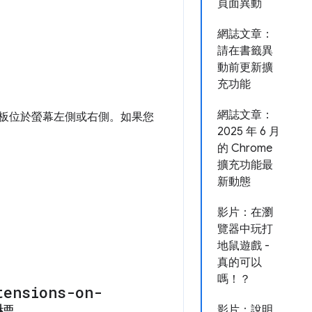
頁面異動
網誌文章：
請在書籤異
動前更新擴
充功能
網誌文章：
面板位於螢幕左側或右側。如果您
2025 年 6 月
的 Chrome
擴充功能最
新動態
影片：在瀏
覽器中玩打
地鼠遊戲 -
真的可以
嗎！？
tensions-on-
影片：說明