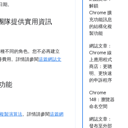
布日期。
解鎖
Chrome 擴
充功能訊息
團隊提供實用資訊
的結構化複
製功能
網誌文章：
派四種不同的角色。您不必再建立
Chrome 線
註冊費用。詳情請參閱
這篇網誌文
上應用程式
商店：更聰
明、更快速
的申訴程序
製功能
Chrome
148：瀏覽器
命名空間
複製演算法
。詳情請參閱
這篇網
網誌文章：
發布至外部