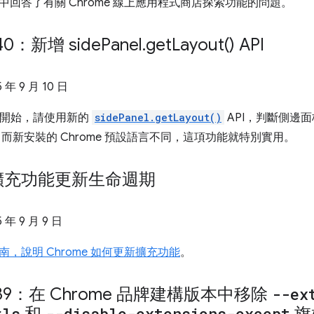
中回答了有關 Chrome 線上應用程式商店探索功能的問題。
140：新增 side
Panel
.
get
Layout(
) API
5 年 9 月 10 日
140 開始，請使用新的
sidePanel.getLayout()
API，判斷側邊
言，而新安裝的 Chrome 預設語言不同，這項功能就特別實用。
擴充功能更新生命週期
5 年 9 月 9 日
南，說明 Chrome 如何更新擴充功能
。
 139：在 Chrome 品牌建構版本中移除
--ex
rls
--disable-extensions-except