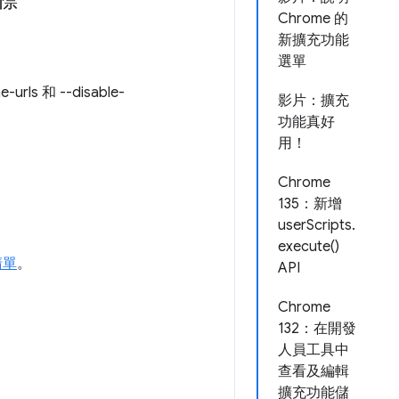
標
Chrome 的
新擴充功能
選單
ls 和 --disable-
影片：擴充
功能真好
用！
Chrome
135：新增
userScripts.
execute()
清單
。
API
Chrome
132：在開發
人員工具中
查看及編輯
擴充功能儲