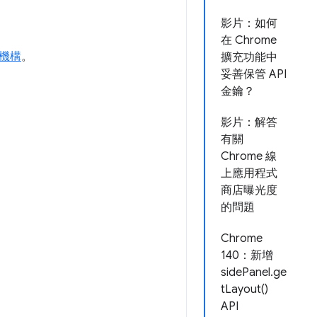
影片：如何
在 Chrome
機構
。
擴充功能中
妥善保管 API
金鑰？
影片：解答
有關
Chrome 線
上應用程式
商店曝光度
的問題
Chrome
140：新增
sidePanel.ge
tLayout()
API