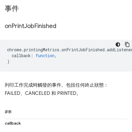
事件
on
Print
Job
Finished
chrome
.
printingMetrics
.
onPrintJobFinished
.
addListene
callback
:
function
,
)
列印工作完成時觸發的事件。包括任何終止狀態：
FAILED、CANCELED 和 PRINTED。
參數
callback