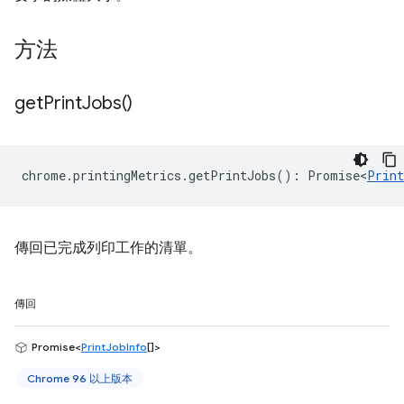
方法
get
Print
Jobs(
)
chrome
.
printingMetrics
.
getPrintJobs
()
:
Promise<
Print
傳回已完成列印工作的清單。
傳回
Promise<
PrintJobInfo
[]>
Chrome 96 以上版本