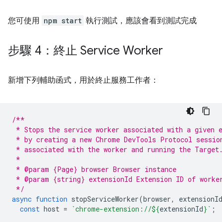
您可使用
npm start
執行測試，應該會看到測試完成
步驟 4：終止 Service Worker
新增下列輔助函式，用於終止服務工作者：
/**
 * Stops the service worker associated with a given 
 * by creating a new Chrome DevTools Protocol sessio
 * associated with the worker and running the Target
 *
 * @param {Page} browser Browser instance
 * @param {string} extensionId Extension ID of worke
 */
async
function
stopServiceWorker
(
browser
,
extensionI
const
host
=
`chrome-extension://
${
extensionId
}
`
;