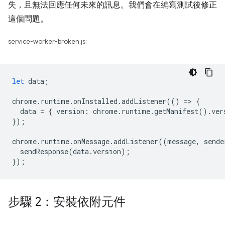
失，且無法回應任何未來的訊息。我們會在編寫測試後修正
這個問題。
service-worker-broken.js:
let
data
;
chrome
.
runtime
.
onInstalled
.
addListener
(()
=
>
{
data
=
{
version
:
chrome
.
runtime
.
getManifest
().
ver
});
chrome
.
runtime
.
onMessage
.
addListener
((
message
,
sende
sendResponse
(
data
.
version
);
});
步驟 2：安裝依附元件