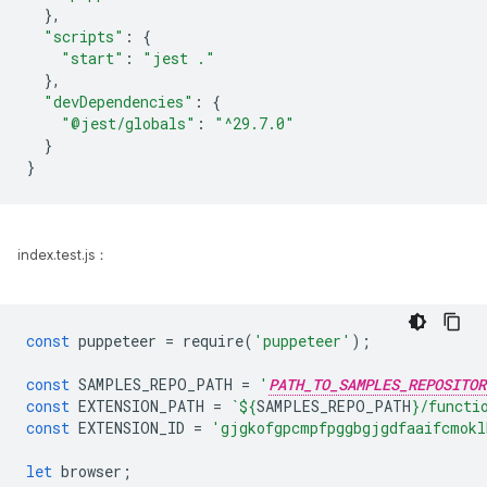
},
"scripts"
:
{
"start"
:
"jest ."
},
"devDependencies"
:
{
"@jest/globals"
:
"^29.7.0"
}
}
index.test.js：
const
puppeteer
=
require
(
'puppeteer'
);
const
SAMPLES_REPO_PATH
=
'
PATH_TO_SAMPLES_REPOSITOR
const
EXTENSION_PATH
=
`
${
SAMPLES_REPO_PATH
}
/functi
const
EXTENSION_ID
=
'gjgkofgpcmpfpggbgjgdfaaifcmokl
let
browser
;