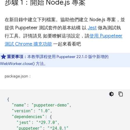
步驟 1：開始 Node
.
js 專案
在新目錄中建立下列檔案。協助他們建立 Node.js 專案，並
提供 Puppeteer 測試套件的基本結構 以
Jest
做為測試執
行工具。詳情請見 如要瞭解這項設定，請
使用 Puppeteer
測試 Chrome 擴充功能
一起來看看吧
重要事項：
本教學課程使用 Puppeteer 22.1.0 版中新增的
WebWorker.close() 方法。
package.json：
{
"name"
:
"puppeteer-demo"
,
"version"
:
"1.0"
,
"dependencies"
:
{
"jest"
:
"^29.7.0"
,
"puppeteer"
:
"^24.8.1"