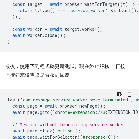
const
target
=
await
browser
.
waitForTarget
((
t
)
=
>
return
t
.
type
()
===
'service_worker'
 && 
t
.
url
().
});
const
worker
=
await
target
.
worker
();
await
worker
.
close
();
}
最後，使用下列程式碼更新測試。現在終止服務 ，再按一
下按鈕來檢查您是否收到回覆。
test
(
'can message service worker when terminated'
,
a
const
page
=
await
browser
.
newPage
();
await
page
.
goto
(
`chrome-extension://
${
EXTENSION_ID
// Message without terminating service worker
await
page
.
click
(
'button'
);
await
page
.
waitForSelector
(
'#response-0'
);