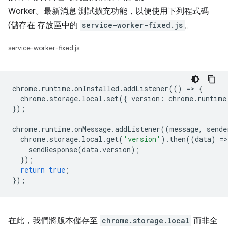
Worker。最新消息 測試擴充功能，以便使用下列程式碼
(儲存在 存放區中的
service-worker-fixed.js
。
service-worker-fixed.js:
chrome
.
runtime
.
onInstalled
.
addListener
(()
=
>
{
chrome
.
storage
.
local
.
set
({
version
:
chrome
.
runtime
});
chrome
.
runtime
.
onMessage
.
addListener
((
message
,
sende
chrome
.
storage
.
local
.
get
(
'version'
).
then
((
data
)
=
>
sendResponse
(
data
.
version
);
});
return
true
;
});
在此，我們將版本儲存至
chrome.storage.local
而非全