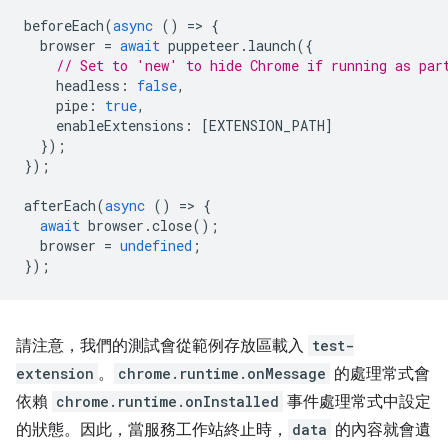
beforeEach
(
async
()
=
>
{
browser
=
await
puppeteer
.
launch
({
// Set to 'new' to hide Chrome if running as par
headless
:
false
,
pipe
:
true
,
enableExtensions
:
[
EXTENSION_PATH
]
});
});
afterEach
(
async
()
=
>
{
await
browser
.
close
();
browser
=
undefined
;
});
請注意，我們的測試會從範例存放區載入
test-
extension
。
chrome.runtime.onMessage
的處理常式會
依賴
chrome.runtime.onInstalled
事件處理常式中設定
的狀態。因此，當服務工作站終止時，
data
的內容就會遺