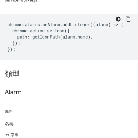
service-worker.js：
chrome
.
alarms
.
onAlarm
.
addListener
((
alarm
)
=
>
{
chrome
.
action
.
setIcon
({
path
:
getIconPath
(
alarm
.
name
),
});
});
類型
Alarm
屬性
名稱
字串