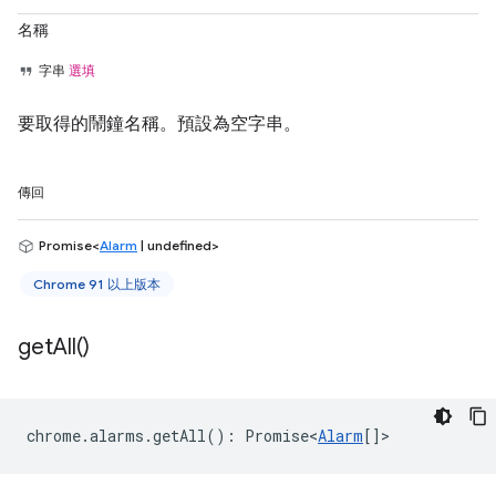
名稱
字串
選填
要取得的鬧鐘名稱。預設為空字串。
傳回
Promise<
Alarm
| undefined>
Chrome 91 以上版本
get
All(
)
chrome
.
alarms
.
getAll
()
:
Promise<
Alarm
[]
>