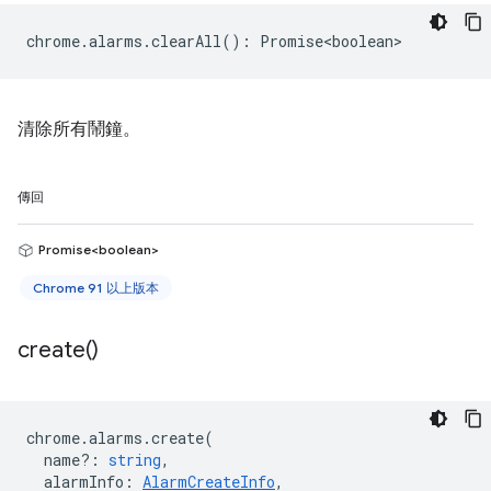
chrome
.
alarms
.
clearAll
()
:
Promise<boolean>
清除所有鬧鐘。
傳回
Promise<boolean>
Chrome 91 以上版本
create(
)
chrome
.
alarms
.
create
(
name?
:
string
,
alarmInfo
:
AlarmCreateInfo
,