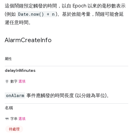
這個鬧鐘預定觸發的時間，以自 Epoch 以來的毫秒數表示
(例如
Date.now() + n
)。基於效能考量，鬧鐘可能會延
遲任意時間。
Alarm
Create
Info
屬性
delayInMinutes
數字
選填
onAlarm
事件應觸發的時間長度 (以分鐘為單位)。
名稱
字串
選填
待處理