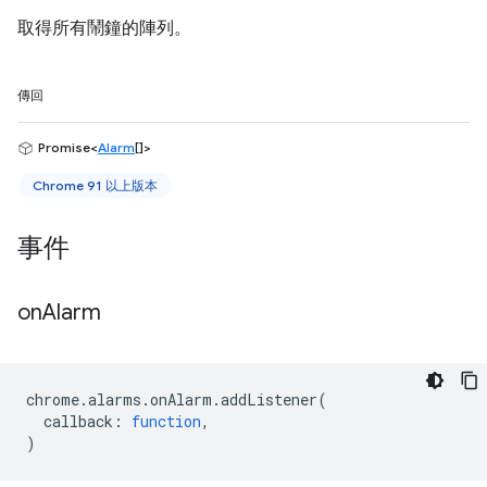
取得所有鬧鐘的陣列。
傳回
Promise<
Alarm
[]>
Chrome 91 以上版本
事件
on
Alarm
chrome
.
alarms
.
onAlarm
.
addListener
(
callback
:
function
,
)