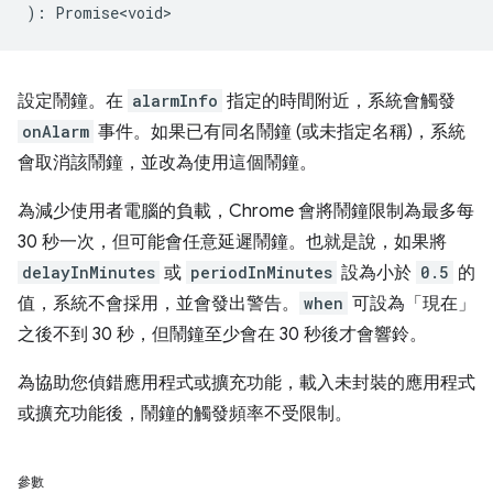
)
:
Promise<void>
設定鬧鐘。在
alarmInfo
指定的時間附近，系統會觸發
onAlarm
事件。如果已有同名鬧鐘 (或未指定名稱)，系統
會取消該鬧鐘，並改為使用這個鬧鐘。
為減少使用者電腦的負載，Chrome 會將鬧鐘限制為最多每
30 秒一次，但可能會任意延遲鬧鐘。也就是說，如果將
delayInMinutes
或
periodInMinutes
設為小於
0.5
的
值，系統不會採用，並會發出警告。
when
可設為「現在」
之後不到 30 秒，但鬧鐘至少會在 30 秒後才會響鈴。
為協助您偵錯應用程式或擴充功能，載入未封裝的應用程式
或擴充功能後，鬧鐘的觸發頻率不受限制。
參數