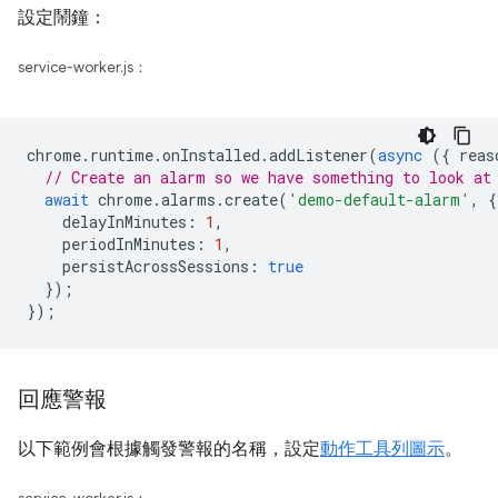
設定鬧鐘：
service-worker.js：
chrome
.
runtime
.
onInstalled
.
addListener
(
async
({
reas
// Create an alarm so we have something to look at
await
chrome
.
alarms
.
create
(
'demo-default-alarm'
,
{
delayInMinutes
:
1
,
periodInMinutes
:
1
,
persistAcrossSessions
:
true
});
});
回應警報
以下範例會根據觸發警報的名稱，設定
動作工具列圖示
。