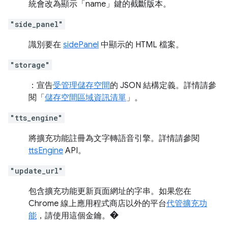
統會改為顯示「name」鍵的截斷版本。
"side_panel"
識別要在
sidePanel
中顯示的 HTML 檔案。
"storage"
：宣告
受管理儲存空間
的 JSON 結構定義。詳情請參
閱「
儲存空間區域資訊清單
」。
"tts_engine"
將擴充功能註冊為文字轉語音引擎。詳情請參閱
ttsEngine
API。
"update_url"
包含擴充功能更新頁面網址的字串。如果您在
Chrome 線上應用程式商店以外的平台
代管擴充功
能
，請使用這個金鑰。�