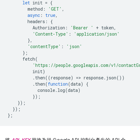
let
init
=
{
method
:
'GET'
,
async
:
true
,
headers
:
{
Authorization
:
'Bearer '
+
token
,
'Content-Type'
:
'application/json'
},
'contentType'
:
'json'
};
fetch
(
'https://people.googleapis.com/v1/contactG
init
)
.
then
((
response
)
=
>
response
.
json
())
.
then
(
function
(
data
)
{
console
.
log
(
data
)
});
});
});
};