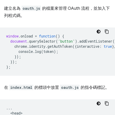
建立名為
oauth.js
的檔案來管理 OAuth 流程，並加入下
列程式碼。
window
.
onload
=
function
()
{
document
.
querySelector
(
'button'
).
addEventListener
(
chrome
.
identity
.
getAuthToken
({
interactive
:
true
}
console
.
log
(
token
);
});
});
};
在
index.html
的標頭中放置
oauth.js
的指令碼標記。
...

  <head>
