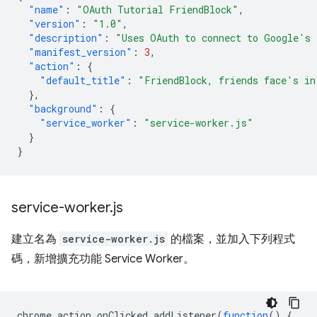
"name"
:
"OAuth Tutorial FriendBlock"
,
"version"
:
"1.0"
,
"description"
:
"Uses OAuth to connect to Google's 
"manifest_version"
:
3
,
"action"
:
{
"default_title"
:
"FriendBlock, friends face's in
},
"background"
:
{
"service_worker"
:
"service-worker.js"
}
}
service-worker
.
js
建立名為
service-worker.js
的檔案，並加入下列程式
碼，新增擴充功能 Service Worker。
chrome
.
action
.
onClicked
.
addListener
(
function
()
{