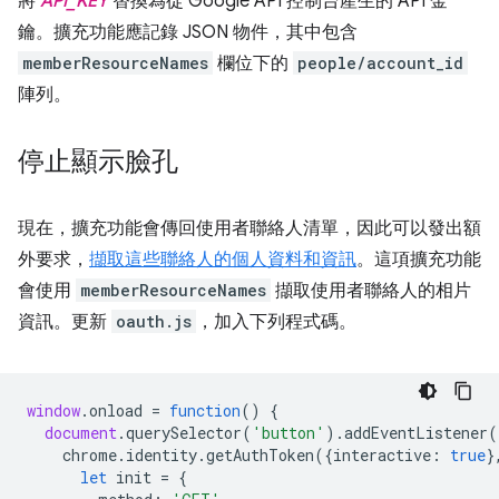
將
API_KEY
替換為從 Google API 控制台產生的 API 金
鑰。擴充功能應記錄 JSON 物件，其中包含
memberResourceNames
欄位下的
people/account_id
陣列。
停止顯示臉孔
現在，擴充功能會傳回使用者聯絡人清單，因此可以發出額
外要求，
擷取這些聯絡人的個人資料和資訊
。這項擴充功能
會使用
memberResourceNames
擷取使用者聯絡人的相片
資訊。更新
oauth.js
，加入下列程式碼。
window
.
onload
=
function
()
{
document
.
querySelector
(
'button'
).
addEventListener
(
chrome
.
identity
.
getAuthToken
({
interactive
:
true
}
let
init
=
{