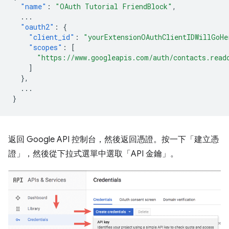
"name"
:
"OAuth Tutorial FriendBlock"
,
...
"oauth2"
:
{
"client_id"
:
"yourExtensionOAuthClientIDWillGoHe
"scopes"
:
[
"https://www.googleapis.com/auth/contacts.read
]
},
...
}
返回 Google API 控制台，然後返回憑證。按一下「建立憑
證」，然後從下拉式選單中選取「API 金鑰」。