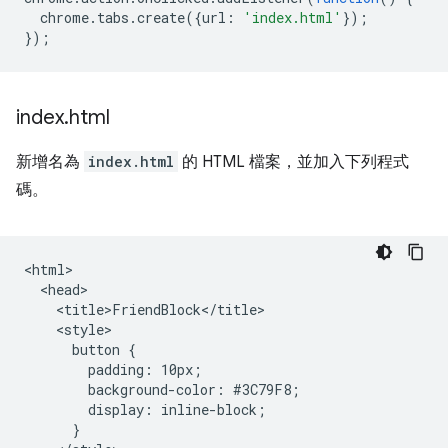
chrome
.
tabs
.
create
({
url
:
'index.html'
});
});
index
.
html
新增名為
index.html
的 HTML 檔案，並加入下列程式
碼。
<html>

  <head>

    <title>FriendBlock</title>

    <style>

      button {

        padding: 10px;

        background-color: #3C79F8;

        display: inline-block;

      }
