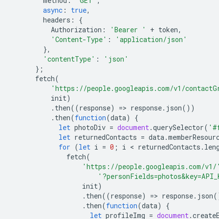
method
:
'GET'
,
async
:
true
,
headers
:
{
Authorization
:
'Bearer '
+
token
,
'Content-Type'
:
'application/json'
},
'contentType'
:
'json'
};
fetch
(
'https://people.googleapis.com/v1/contactG
init
)
.
then
((
response
)
=
>
response
.
json
())
.
then
(
function
(
data
)
{
let
photoDiv
=
document
.
querySelector
(
'#
let
returnedContacts
=
data
.
memberResour
for
(
let
i
=
0
;
i
 < 
returnedContacts
.
len
fetch
(
'https://people.googleapis.com/v1/
'?personFields=photos&key=API_
init
)
.
then
((
response
)
=
>
response
.
json
(
.
then
(
function
(
data
)
{
let
profileImg
=
document
.
create