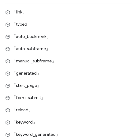
「link」
「typed」
「auto_bookmark」
「auto_subframe」
「manual_subframe」
「generated」
「start_page」
「form_submit」
「reload」
「keyword」
「keyword_generated」