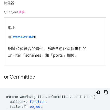
篩選器
object
選填
網址
events.UrlFilter
[]
網址必須符合的條件。系統會忽略這個事件的
UrlFilter「schemes」和「ports」欄位。
on
Committed
chrome
.
webNavigation
.
onCommitted
.
addListener
(
callback
:
function
,
filters?
:
object
,