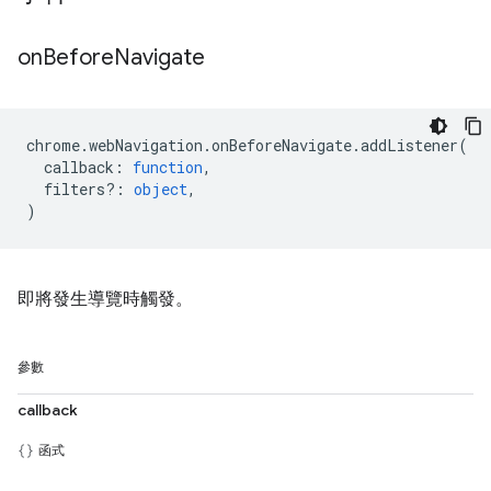
on
Before
Navigate
chrome
.
webNavigation
.
onBeforeNavigate
.
addListener
(
callback
:
function
,
filters?
:
object
,
)
即將發生導覽時觸發。
參數
callback
函式