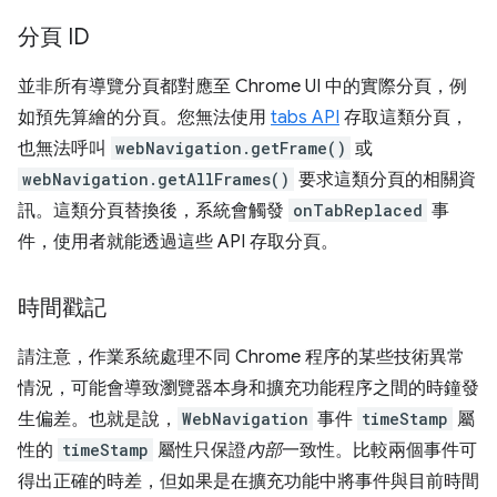
分頁 ID
並非所有導覽分頁都對應至 Chrome UI 中的實際分頁，例
如預先算繪的分頁。您無法使用
tabs API
存取這類分頁，
也無法呼叫
webNavigation.getFrame()
或
webNavigation.getAllFrames()
要求這類分頁的相關資
訊。這類分頁替換後，系統會觸發
onTabReplaced
事
件，使用者就能透過這些 API 存取分頁。
時間戳記
請注意，作業系統處理不同 Chrome 程序的某些技術異常
情況，可能會導致瀏覽器本身和擴充功能程序之間的時鐘發
生偏差。也就是說，
WebNavigation
事件
timeStamp
屬
性的
timeStamp
屬性只保證
內部
一致性。比較兩個事件可
得出正確的時差，但如果是在擴充功能中將事件與目前時間