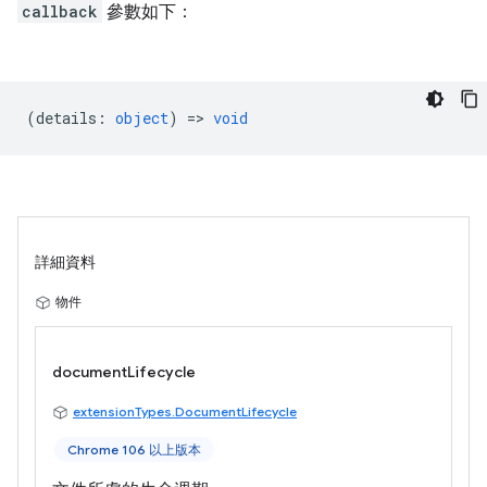
callback
參數如下：
(
details
:
object
) =>
void
詳細資料
物件
documentLifecycle
extensionTypes.DocumentLifecycle
Chrome 106 以上版本