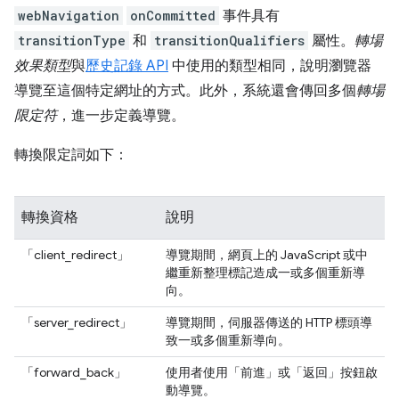
webNavigation
onCommitted
事件具有
transitionType
和
transitionQualifiers
屬性。
轉場
效果類型
與
歷史記錄 API
中使用的類型相同，說明瀏覽器
導覽至這個特定網址的方式。此外，系統還會傳回多個
轉場
限定符
，進一步定義導覽。
轉換限定詞如下：
轉換資格
說明
「client_redirect」
導覽期間，網頁上的 JavaScript 或中
繼重新整理標記造成一或多個重新導
向。
「server_redirect」
導覽期間，伺服器傳送的 HTTP 標頭導
致一或多個重新導向。
「forward_back」
使用者使用「前進」或「返回」按鈕啟
動導覽。