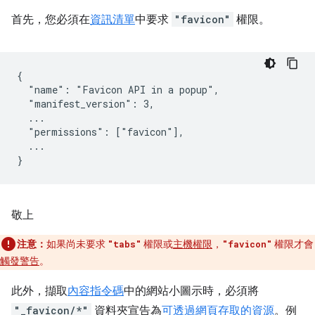
首先，您必須在
資訊清單
中要求
"favicon"
權限。
{

  "name": "Favicon API in a popup",

  "manifest_version": 3,

  ...

  "permissions": ["favicon"],

  ...

敬上
注意：
如果尚未要求
權限或
主機權限
，
權限才會
"tabs"
"favicon"
觸發警告
。
此外，擷取
內容指令碼
中的網站小圖示時，必須將
"_favicon/*"
資料夾宣告為
可透過網頁存取的資源
。例