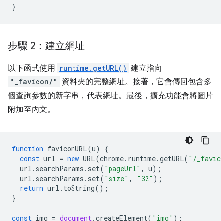
步驟 2：建立網址
以下函式使用
runtime.getURL()
建立指向
"_favicon/"
資料夾的完整網址。接著，它會傳回包含多
個查詢參數的新字串，代表網址。最後，擴充功能會將圖片
附加至內文。
function
faviconURL
(
u
)
{
const
url
=
new
URL
(
chrome
.
runtime
.
getURL
(
"/_favic
url
.
searchParams
.
set
(
"pageUrl"
,
u
);
url
.
searchParams
.
set
(
"size"
,
"32"
);
return
url
.
toString
();
}
const
img
=
document
.
createElement
(
'img'
);