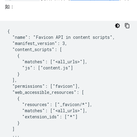
如：
{

  "name": "Favicon API in content scripts",

  "manifest_version": 3,

  "content_scripts": [

    {

      "matches": ["<all_urls>"],

      "js": ["content.js"]

    }

  ],

  "permissions": ["favicon"],

  "web_accessible_resources": [

    {

      "resources": ["_favicon/*"],

      "matches": ["<all_urls>"],

      "extension_ids": ["*"]

    }

  ]

  ...
