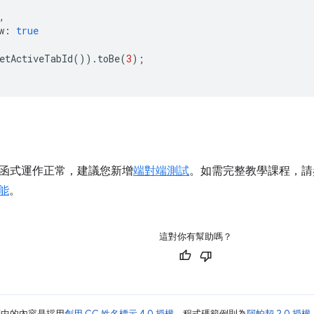
,
w
:
true
etActiveTabId
()).
toBe
(
3
);
函式運作正常，建議您新增
端對端測試
。如需完整教學課程，請
功能
。
這對你有幫助嗎？
面中的內容是採用
創用 CC 姓名標示 4.0 授權
，程式碼範例則為
阿帕契 2.0 授權