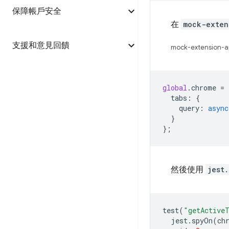
保障帳戶安全
在
mock-exten
支援和意見回饋
mock-extension-ap
global
.
chrome
=
tabs
:
{
query
:
async
}
};
然後使用
jest.
test
(
"getActiveT
jest
.
spyOn
(
ch