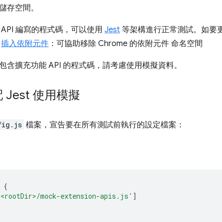
儲存空間。
API 編寫的程式碼，可以使用
Jest
等架構進行正常測試。如要
用
插入依附元件
：可協助移除 Chrome 的依附元件 命名空間
包含擴充功能 API 的程式碼，請考慮使用模擬資料。
Jest 使用模擬
fig.js
檔案，宣告要在所有測試前執行的設定檔案：
{
'<rootDir>/mock-extension-apis.js'
]