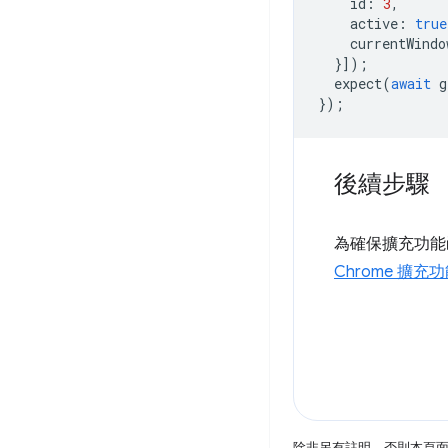
id
:
3
,
active
:
true
currentWindo
}]);
expect
(
await
g
});
後續步驟
為確保擴充功能
Chrome 擴充
除非另有註明，否則本頁