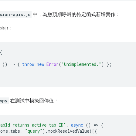
sion-apis.js
中，為您預期呼叫的特定函式新增實作：
is.js：
{
()
=
>
{
throw
new
Error
(
"Unimplemented."
)
};
spy
在測試中模擬回傳值：
abId returns active tab ID"
,
async
()
=
>
{
rome
.
tabs
,
"query"
).
mockResolvedValue
([{