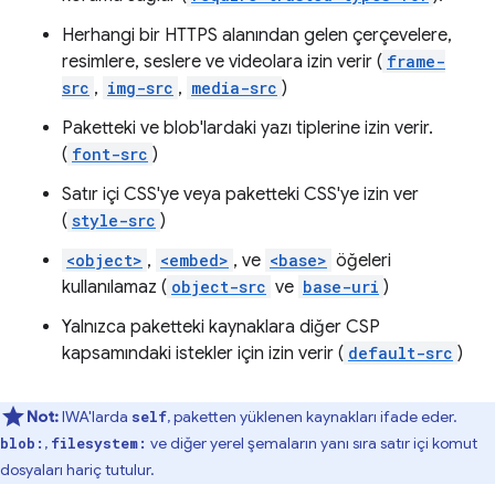
Herhangi bir HTTPS alanından gelen çerçevelere,
resimlere, seslere ve videolara izin verir (
frame-
src
,
img-src
,
media-src
)
Paketteki ve blob'lardaki yazı tiplerine izin verir.
(
font-src
)
Satır içi CSS'ye veya paketteki CSS'ye izin ver
(
style-src
)
<object>
,
<embed>
, ve
<base>
öğeleri
kullanılamaz (
object-src
ve
base-uri
)
Yalnızca paketteki kaynaklara diğer CSP
kapsamındaki istekler için izin verir (
default-src
)
Not:
IWA'larda
, paketten yüklenen kaynakları ifade eder.
self
,
ve diğer yerel şemaların yanı sıra satır içi komut
blob:
filesystem:
dosyaları hariç tutulur.