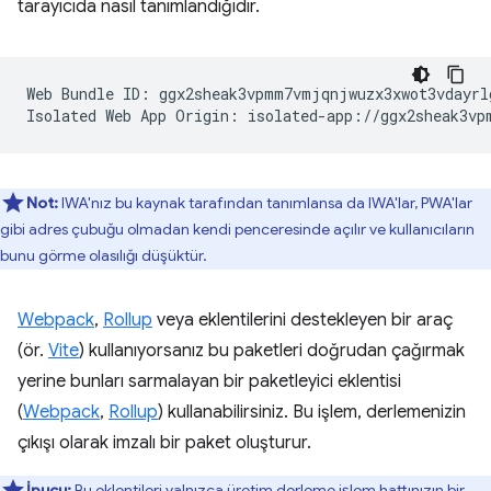
tarayıcıda nasıl tanımlandığıdır.
Web Bundle ID: ggx2sheak3vpmm7vmjqnjwuzx3xwot3vdayrlg
Not:
IWA'nız bu kaynak tarafından tanımlansa da IWA'lar, PWA'lar
gibi adres çubuğu olmadan kendi penceresinde açılır ve kullanıcıların
bunu görme olasılığı düşüktür.
Webpack
,
Rollup
veya eklentilerini destekleyen bir araç
(ör.
Vite
) kullanıyorsanız bu paketleri doğrudan çağırmak
yerine bunları sarmalayan bir paketleyici eklentisi
(
Webpack
,
Rollup
) kullanabilirsiniz. Bu işlem, derlemenizin
çıkışı olarak imzalı bir paket oluşturur.
İpucu:
Bu eklentileri yalnızca üretim derleme işlem hattınızın bir