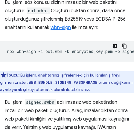
Bu işlem, söz konusu dizinin imzasız bir web paketini
oluşturur.
out.wbn.
Oluşturulduktan sonra, daha önce
oluşturduğunuz şifrelenmiş Ed25519 veya ECDSA P-256
anahtarını kullanarak
wbn-sign
ile imzalayın:
npx
wbn-sign
-i
out.wbn
-k
encrypted_key.pem
-o
İpucu:
Bu işlem, anahtarınızı şifrelemek için kullanılan şifreyi
girmenizi ister.
ortam değişkenini
WEB_BUNDLE_SIGNING_PASSPHRASE
ayarlayarak şifreyi otomatik olarak iletebilirsiniz.
Bu işlem,
signed.swbn
adlı imzasız web paketinden
imzalı bir web paketi oluşturur. Araç, imzalandıktan sonra
web paketi kimliğini ve yalıtılmış web uygulaması kaynağını
da verir. Yalıtılmış web uygulaması kaynağı, IWA'nızın