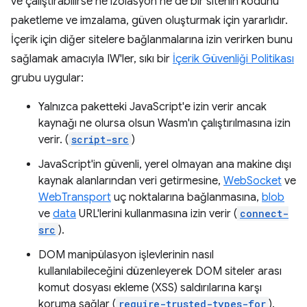
ve çalıştırabilirse ne izolasyon ne de bir sitenin kodunu
paketleme ve imzalama, güven oluşturmak için yararlıdır.
İçerik için diğer sitelere bağlanmalarına izin verirken bunu
sağlamak amacıyla IW'ler, sıkı bir
İçerik Güvenliği Politikası
grubu uygular:
Yalnızca paketteki JavaScript'e izin verir ancak
kaynağı ne olursa olsun Wasm'ın çalıştırılmasına izin
verir. (
script-src
)
JavaScript'in güvenli, yerel olmayan ana makine dışı
kaynak alanlarından veri getirmesine,
WebSocket
ve
WebTransport
uç noktalarına bağlanmasına,
blob
ve
data
URL'lerini kullanmasına izin verir (
connect-
src
).
DOM manipülasyon işlevlerinin nasıl
kullanılabileceğini düzenleyerek DOM siteler arası
komut dosyası ekleme (XSS) saldırılarına karşı
koruma sağlar (
require-trusted-types-for
).