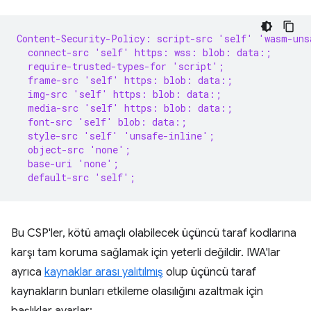
Content-Security-Policy: script-src 'self' 'wasm-uns
  connect-src 'self' https: wss: blob: data:;
  require-trusted-types-for 'script';
  frame-src 'self' https: blob: data:;
  img-src 'self' https: blob: data:;
  media-src 'self' https: blob: data:;
  font-src 'self' blob: data:;
  style-src 'self' 'unsafe-inline';
  object-src 'none';
  base-uri 'none';
  default-src 'self';
Bu CSP'ler, kötü amaçlı olabilecek üçüncü taraf kodlarına
karşı tam koruma sağlamak için yeterli değildir. IWA'lar
ayrıca
kaynaklar arası yalıtılmış
olup üçüncü taraf
kaynakların bunları etkileme olasılığını azaltmak için