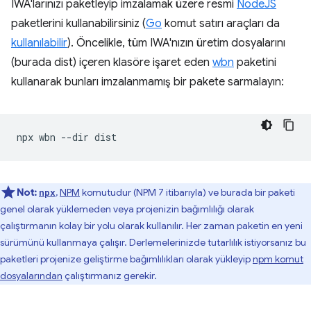
IWA'larınızı paketleyip imzalamak üzere resmi
NodeJS
paketlerini kullanabilirsiniz (
Go
komut satırı araçları da
kullanılabilir
). Öncelikle, tüm IWA'nızın üretim dosyalarını
(burada dist) içeren klasöre işaret eden
wbn
paketini
kullanarak bunları imzalanmamış bir pakete sarmalayın:
npx
wbn
--dir
Not:
,
NPM
komutudur (NPM 7 itibarıyla) ve burada bir paketi
npx
genel olarak yüklemeden veya projenizin bağımlılığı olarak
çalıştırmanın kolay bir yolu olarak kullanılır. Her zaman paketin en yeni
sürümünü kullanmaya çalışır. Derlemelerinizde tutarlılık istiyorsanız bu
paketleri projenize geliştirme bağımlılıkları olarak yükleyip
npm komut
dosyalarından
çalıştırmanız gerekir.