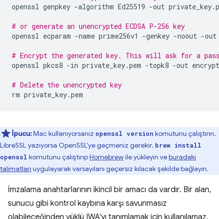
openssl
genpkey
-algorithm
Ed25519
-out
private_key.p
# or generate an unencrypted ECDSA P-256 key
openssl
ecparam
-name
prime256v1
-genkey
-noout
-out
# Encrypt the generated key. This will ask for a pas
openssl
pkcs8
-in
private_key.pem
-topk8
-out
encrypt
# Delete the unencrypted key
rm
İpucu:
Mac kullanıyorsanız
komutunu çalıştırın.
openssl version
LibreSSL yazıyorsa OpenSSL'ye geçmeniz gerekir.
brew install
komutunu çalıştırıp
Homebrew
ile yükleyin ve
buradaki
openssl
talimatları
uygulayarak varsayılanı geçersiz kılacak şekilde bağlayın.
İmzalama anahtarlarının ikincil bir amacı da vardır. Bir alan,
sunucu gibi kontrol kaybına karşı savunmasız
olabileceğinden yüklü IWA'yı tanımlamak için kullanılamaz.