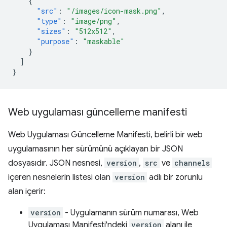
{
"src"
:
"/images/icon-mask.png"
,
"type"
:
"image/png"
,
"sizes"
:
"512x512"
,
"purpose"
:
"maskable"
}
]
}
Web uygulaması güncelleme manifesti
Web Uygulaması Güncelleme Manifesti, belirli bir web
uygulamasının her sürümünü açıklayan bir JSON
dosyasıdır. JSON nesnesi,
version
,
src
ve
channels
içeren nesnelerin listesi olan
version
adlı bir zorunlu
alan içerir:
version
- Uygulamanın sürüm numarası, Web
Uygulaması Manifesti'ndeki
version
alanı ile