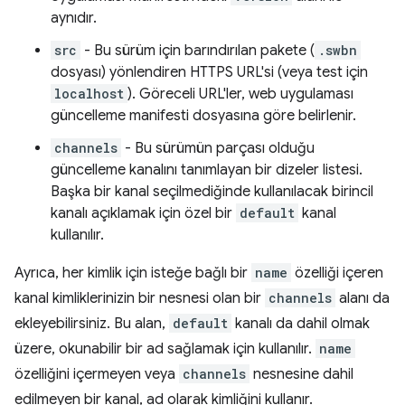
aynıdır.
src
- Bu sürüm için barındırılan pakete (
.swbn
dosyası) yönlendiren HTTPS URL'si (veya test için
localhost
). Göreceli URL'ler, web uygulaması
güncelleme manifesti dosyasına göre belirlenir.
channels
- Bu sürümün parçası olduğu
güncelleme kanalını tanımlayan bir dizeler listesi.
Başka bir kanal seçilmediğinde kullanılacak birincil
kanalı açıklamak için özel bir
default
kanal
kullanılır.
Ayrıca, her kimlik için isteğe bağlı bir
name
özelliği içeren
kanal kimliklerinizin bir nesnesi olan bir
channels
alanı da
ekleyebilirsiniz. Bu alan,
default
kanalı da dahil olmak
üzere, okunabilir bir ad sağlamak için kullanılır.
name
özelliğini içermeyen veya
channels
nesnesine dahil
edilmeyen bir kanal, ad olarak kimliğini kullanır.