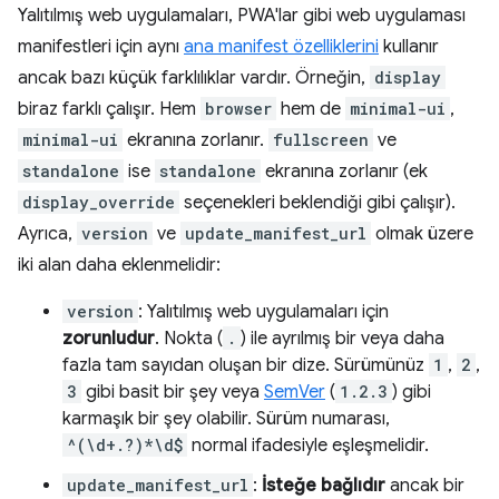
Yalıtılmış web uygulamaları, PWA'lar gibi web uygulaması
manifestleri için aynı
ana manifest özelliklerini
kullanır
ancak bazı küçük farklılıklar vardır. Örneğin,
display
biraz farklı çalışır. Hem
browser
hem de
minimal-ui
,
minimal-ui
ekranına zorlanır.
fullscreen
ve
standalone
ise
standalone
ekranına zorlanır (ek
display_override
seçenekleri beklendiği gibi çalışır).
Ayrıca,
version
ve
update_manifest_url
olmak üzere
iki alan daha eklenmelidir:
version
: Yalıtılmış web uygulamaları için
zorunludur
. Nokta (
.
) ile ayrılmış bir veya daha
fazla tam sayıdan oluşan bir dize. Sürümünüz
1
,
2
,
3
gibi basit bir şey veya
SemVer
(
1.2.3
) gibi
karmaşık bir şey olabilir. Sürüm numarası,
^(\d+.?)*\d$
normal ifadesiyle eşleşmelidir.
update_manifest_url
:
İsteğe bağlıdır
ancak bir