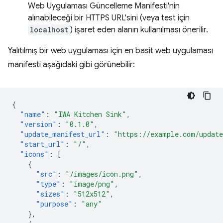
Web Uygulaması Güncelleme Manifesti'nin
alınabileceği bir HTTPS URL'sini (veya test için
localhost
) işaret eden alanın kullanılması önerilir.
Yalıtılmış bir web uygulaması için en basit web uygulaması
manifesti aşağıdaki gibi görünebilir:
{
"name"
:
"IWA Kitchen Sink"
,
"version"
:
"0.1.0"
,
"update_manifest_url"
:
"https://example.com/updat
"start_url"
:
"/"
,
"icons"
:
[
{
"src"
:
"/images/icon.png"
,
"type"
:
"image/png"
,
"sizes"
:
"512x512"
,
"purpose"
:
"any"
},