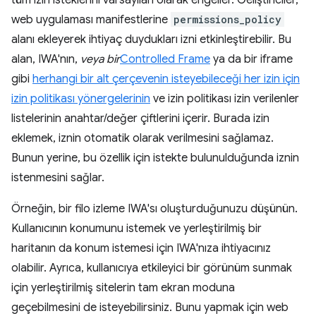
tüm izin isteklerini varsayılan olarak engeller. Geliştiriciler,
web uygulaması manifestlerine
permissions_policy
alanı ekleyerek ihtiyaç duydukları izni etkinleştirebilir. Bu
alan, IWA'nın,
veya bir
Controlled Frame
ya da bir iframe
gibi
herhangi bir alt çerçevenin isteyebileceği her izin için
izin politikası yönergelerinin
ve izin politikası izin verilenler
listelerinin anahtar/değer çiftlerini içerir. Burada izin
eklemek, iznin otomatik olarak verilmesini sağlamaz.
Bunun yerine, bu özellik için istekte bulunulduğunda iznin
istenmesini sağlar.
Örneğin, bir filo izleme IWA'sı oluşturduğunuzu düşünün.
Kullanıcının konumunu istemek ve yerleştirilmiş bir
haritanın da konum istemesi için IWA'nıza ihtiyacınız
olabilir. Ayrıca, kullanıcıya etkileyici bir görünüm sunmak
için yerleştirilmiş sitelerin tam ekran moduna
geçebilmesini de isteyebilirsiniz. Bunu yapmak için web