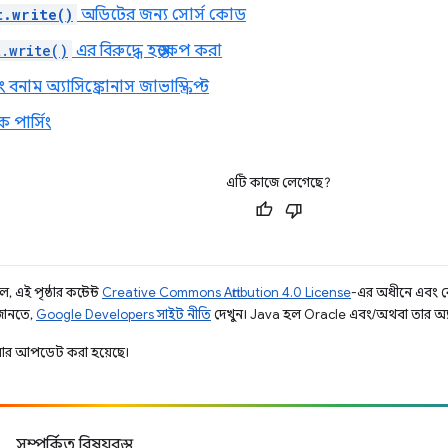
t.write()
অডিটের জন্য সোর্স কোড
.write()
এর বিরুদ্ধে হস্তক্ষেপ করা
িং বনাম অ্যাসিঙ্ক্রোনাস জাভাস্ক্রিপ্ট
 পার্সিং
এটি কাজে লেগেছে?
 এই পৃষ্ঠার কন্টেন্ট
Creative Commons Attribution 4.0 License
-এর অধীনে এবং 
 জানতে,
Google Developers সাইট নীতি
দেখুন। Java হল Oracle এবং/অথবা তার অ্যাফিল
ার আপডেট করা হয়েছে।
সম্পর্কিত বিষয়বস্তু