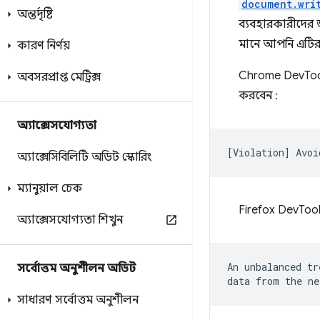
document.wri
অন্তর্দৃষ্টি
ব্যবহারকারীদের জ
মানে আপনি এটির 
কারণ নির্ণয়
Chrome DevTool
অবসরপ্রাপ্ত মেট্রিক্স
করবেন :
অ্যাক্সেসযোগ্যতা
অ্যাক্সেসিবিলিটি অডিট স্কোরিং
ম্যানুয়াল চেক
Firefox DevToo
অ্যাক্সেসযোগ্যতা শিখুন
An unbalanced tr
সর্বোত্তম অনুশীলন অডিট
সাধারণ সর্বোত্তম অনুশীলন