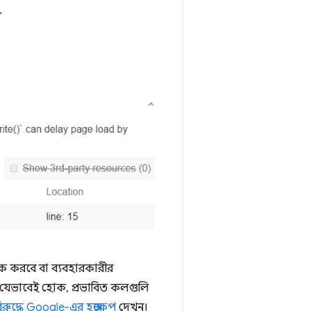
়
ক করবে বা ব্যবহারকারীর
 যেভাবেই হোক, প্রভাবিত কলগুলি
িরুদ্ধে Google-এর হস্তক্ষেপ
দেখুন।