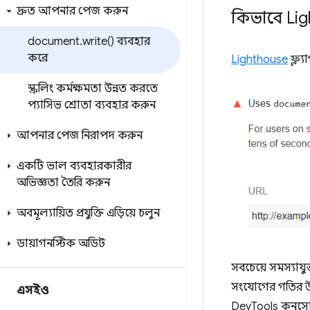
দ্রুত আপনার পেজ করুন
কিভাবে Li
document
.
write(
) ব্যবহার
করে
Lighthouse
ফ্ল্
স্ক্রলিং কর্মক্ষমতা উন্নত করতে
প্যাসিভ শ্রোতা ব্যবহার করুন
আপনার পেজ নিরাপদ করুন
একটি ভাল ব্যবহারকারীর
অভিজ্ঞতা তৈরি করুন
অবমূল্যায়িত প্রযুক্তি এড়িয়ে চলুন
ডায়াগনস্টিক অডিট
সবচেয়ে সমস্যাযুক
সংযোগের গতির উপ
এসইও
DevTools কনসোল