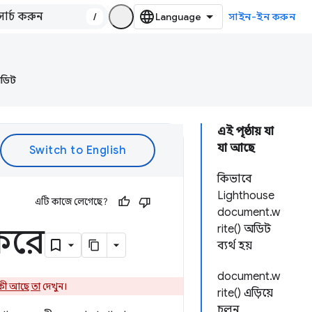
/
সাইন-ইন করুন
অডিট
এই পৃষ্ঠায় যা
যা আছে
কিভাবে
Lighthouse
এটি কাজে লেগেছে?
document.w
 করে
rite() অডিট
ব্যর্থ হয়
document.w
কী আছে তা
দেখুন।
rite() এড়িয়ে
চলুন