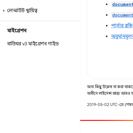
documen
লেআউট স্থায়িত্ব
document
পার্সার ব্লক
মাইগ্রেশন
অনুমানমূলক
বাতিঘর v3 মাইগ্রেশন গাইড
অন্য কিছু উল্লেখ না করা থাকলে,
অধীনে লাইসেন্স প্রাপ্ত। আরও
2019-05-02 UTC-তে শেষব
অবদান