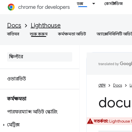
ডক্স
কেস স্টাডিজ
Docs
Lighthouse
বাতিঘর
শুরু করুন
কর্মক্ষমতা অডিট
অ্যাক্সেসিবিলিটি অডি
ওভারভিউ
হোম
Docs
L
docu
কর্মক্ষমতা
পারফরম্যান্স অডিট স্কোরিং
সতর্কতা:
Lighthouse 1
মেট্রিক্স