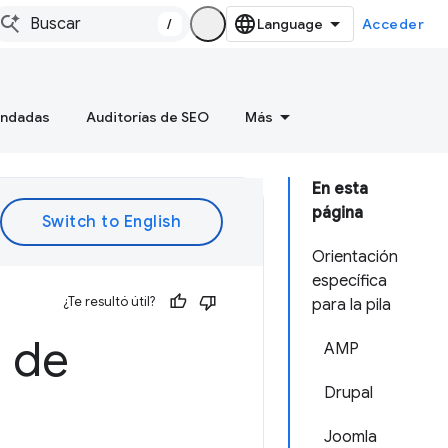
/
Acceder
endadas
Auditorías de SEO
Más
En esta
página
Orientación
específica
¿Te resultó útil?
para la pila
a de
AMP
Drupal
Joomla