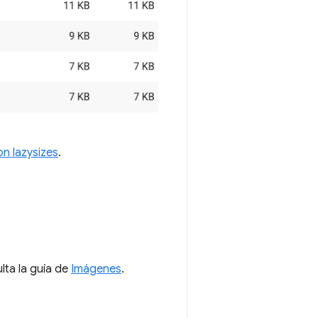
n lazysizes
.
lta la guía de
Imágenes
.