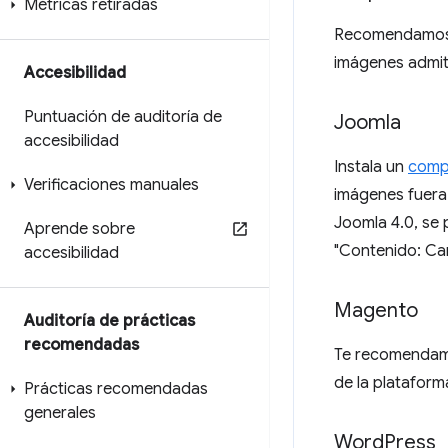
Métricas retiradas
Recomendamos c
imágenes admi
Accesibilidad
Puntuación de auditoría de
Joomla
accesibilidad
Instala un
compl
Verificaciones manuales
imágenes fuera 
Joomla 4.0, se
Aprende sobre
"Contenido: Ca
accesibilidad
Magento
Auditoría de prácticas
recomendadas
Te recomendamos
de la plataform
Prácticas recomendadas
generales
Word
Press