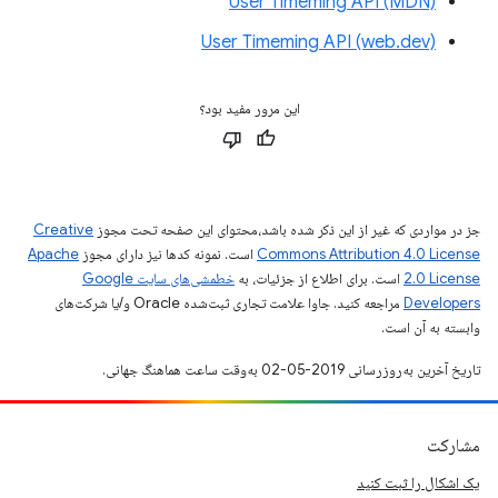
User Timeming API (MDN)
User Timeming API (web.dev)
این مرور مفید بود؟
جز در مواردی که غیر از این ذکر شده باشد،‌محتوای این صفحه تحت مجوز
Creative
Commons Attribution 4.0 License
است. نمونه کدها نیز دارای مجوز
Apache
2.0 License
است. برای اطلاع از جزئیات، به
خطمشی‌های سایت Google
Developers‏
مراجعه کنید. جاوا علامت تجاری ثبت‌شده Oracle و/یا شرکت‌های
وابسته به آن است.
تاریخ آخرین به‌روزرسانی 2019-05-02 به‌وقت ساعت هماهنگ جهانی.
مشارکت
یک اشکال را ثبت کنید