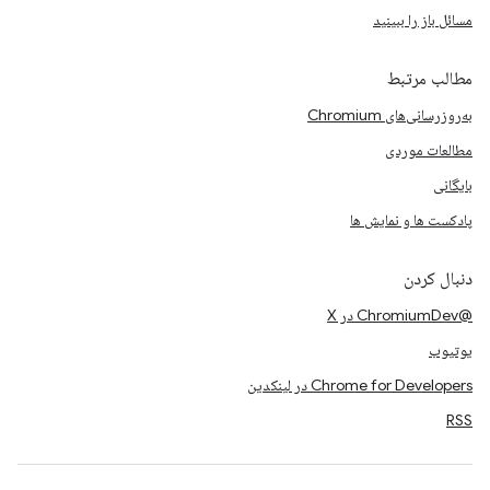
مسائل باز را ببینید
مطالب مرتبط
به‌روزرسانی‌های Chromium
مطالعات موردی
بایگانی
پادکست ها و نمایش ها
دنبال کردن
@ChromiumDev در X
یوتیوب
Chrome for Developers در لینکدین
RSS