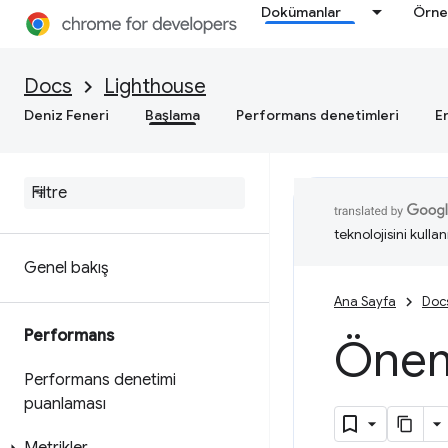
Dokümanlar
Örne
Docs
Lighthouse
Deniz Feneri
Başlama
Performans denetimleri
Er
teknolojisini kullan
Genel bakış
Ana Sayfa
Doc
Performans
Öneml
Performans denetimi
puanlaması