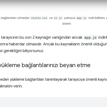
bağlantıları olmadan
styles.css
ve
ui.js
yalnızca
app.js
indirildikten, 
istenir.
 tarayıcının bu son 2 kaynağın varlığından ancak
app.js
indiri
onra haberdar olmasıdır. Ancak bu kaynakların önemli olduğu
si gerektiğini biliyorsunuz.
ükleme bağlantılarınızı beyan etme
den yükleme bağlantıları tanımlayarak tarayıcıya önemli kay
limatını verin.