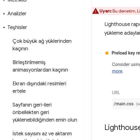
Metrikler
Uyarı:
Bu denetim, Lig
Analizler
Lighthouse rapo
Teşhisler
yükleme adayları
Çok büyük ağ yüklerinden
kaçının
Birleştirilmemiş
animasyonlardan kaçının
Ekran dışındaki resimleri
ertele
Sayfanın geri-ileri
önbellekten geri
yüklenebildiğinden emin olun
Lighthouse
İstek sayısını az ve aktarım