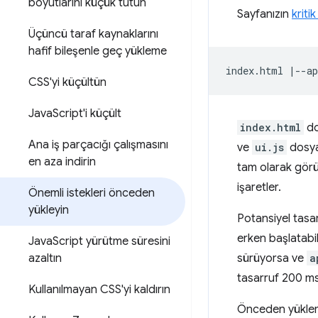
boyutlarını küçük tutun
Sayfanızın
kritik
Üçüncü taraf kaynaklarını
hafif bileşenle geç yükleme
CSS'yi küçültün
Java
Script'i küçült
index.html
do
Ana iş parçacığı çalışmasını
ve
ui.js
dosyal
en aza indirin
tam olarak görü
işaretler.
Önemli istekleri önceden
yükleyin
Potansiyel tasa
erken başlatabi
Java
Script yürütme süresini
sürüyorsa ve
a
azaltın
tasarruf 200 ms
Kullanılmayan CSS'yi kaldırın
Önceden yükleme 