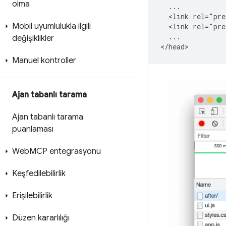
olma
  ...

  <link rel="pre
Mobil uyumlulukla ilgili
  <link rel="pre
  ...

değişiklikler
Manuel kontroller
Ajan tabanlı tarama
Ajan tabanlı tarama
puanlaması
Web
MCP entegrasyonu
Keşfedilebilirlik
Erişilebilirlik
Düzen kararlılığı