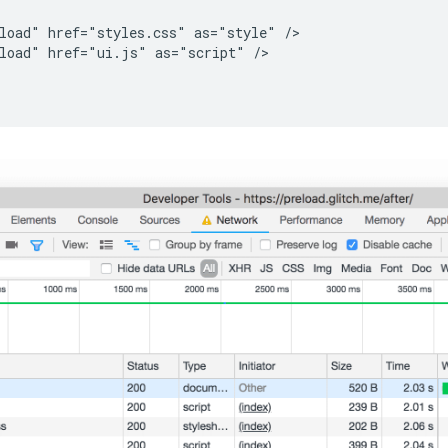
load" href="styles.css" as="style" />

load" href="ui.js" as="script" />
