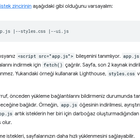
 istek zincirinin
aşağıdaki gibi olduğunu varsayalım:
syanız
<script src="app.js">
bileşenini tanımlıyor.
app.js
arını indirmek için
fetch()
çağrılır. Sayfa, son 2 kaynak indiri
nmez. Yukarıdaki örneği kullanarak Lighthouse,
styles.css
v
rruf, önceden yükleme bağlantılarını bildirmeniz durumunda tara
leceğine bağlıdır. Örneğin,
app.js
öğesinin indirilmesi, ayrışt
pp.js
artık isteklerin her biri için darboğaz oluşturmadığından
 olur.
istekleri, sayfalarınızın daha hızlı yüklenmesini sağlayabilir.