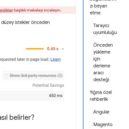
zı beyan
nilikler
başlıklı makaleyi inceleyin.
etme
ü düzey istekler önceden
Tarayıcı
uyumluluğu
Önceden
yükleme
için
derleme
aracı
desteği
Yığına özel
rehberlik
Angular
l belirler?
Magento