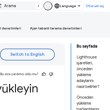
/
Oturum aç
 denetimleri
Ajan tabanlı tarama denetimleri
Bu sayfada
Lighthouse
işaretleri,
önceden
Bu size yardımcı oldu mu?
yükleme
adaylarını
yükleyin
nasıl belirler?
Önceden
yükleme
bağlantılarını