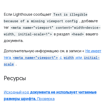
Если Lighthouse сообщает
Text is illegible
because of a missing viewport config
, добавьте
тег
<meta name="viewport" content="width=device-
width, initial-scale=1">
в раздел
<head>
вашего
документа.
Дополнительную информацию см. в записи «
Не имеет
тега
<meta name="viewport">
с
width
или
initial-
scale
.
Ресурсы
Исходный код
документа не использует читаемые
размеры шрифта.
Проверка