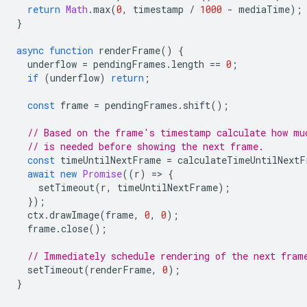
return
Math
.
max
(
0
,
timestamp
/
1000
-
mediaTime
);
}
async
function
renderFrame
()
{
underflow
=
pendingFrames
.
length
==
0
;
if
(
underflow
)
return
;
const
frame
=
pendingFrames
.
shift
();
// Based on the frame's timestamp calculate how mu
// is needed before showing the next frame.
const
timeUntilNextFrame
=
calculateTimeUntilNextF
await
new
Promise
((
r
)
=
>
{
setTimeout
(
r
,
timeUntilNextFrame
);
});
ctx
.
drawImage
(
frame
,
0
,
0
);
frame
.
close
();
// Immediately schedule rendering of the next fram
setTimeout
(
renderFrame
,
0
);
}