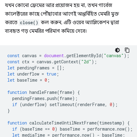
যখন কোনো ফ্রেমের আর প্রয়োজন হয় না, তখন গার্বেজ
কালেক্টরের কাছে পৌঁছানোর আগেই অন্তর্নিহিত মেমরি মুক্ত
করতে
close()
কল করুন, এটি ওয়েব অ্যাপ্লিকেশন দ্বারা
ব্যবহৃত গড় মেমরির পরিমাণ কমিয়ে দেবে।
const
canvas
=
document
.
getElementById
(
"canvas"
);
const
ctx
=
canvas
.
getContext
(
"2d"
);
let
pendingFrames
=
[];
let
underflow
=
true
;
let
baseTime
=
0
;
function
handleFrame
(
frame
)
{
pendingFrames
.
push
(
frame
);
if
(
underflow
)
setTimeout
(
renderFrame
,
0
);
}
function
calculateTimeUntilNextFrame
(
timestamp
)
{
if
(
baseTime
==
0
)
baseTime
=
performance
.
now
();
let
mediaTime
=
performance
.
now
()
-
baseTime
;