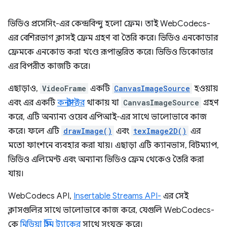
ভিডিও প্রসেসিং-এর কেন্দ্রবিন্দু হলো ফ্রেম। তাই WebCodecs-
এর বেশিরভাগ ক্লাসই ফ্রেম গ্রহণ বা তৈরি করে। ভিডিও এনকোডার
ফ্রেমকে এনকোড করা খণ্ডে রূপান্তরিত করে। ভিডিও ডিকোডার
এর বিপরীত কাজটি করে।
এছাড়াও,
VideoFrame
একটি
CanvasImageSource
হওয়ায়
এবং এর একটি
কনস্ট্রাক্টর
থাকায় যা
CanvasImageSource
গ্রহণ
করে, এটি অন্যান্য ওয়েব এপিআই-এর সাথে ভালোভাবে কাজ
করে। ফলে এটি
drawImage()
এবং
texImage2D()
এর
মতো ফাংশনে ব্যবহার করা যায়। এছাড়া এটি ক্যানভাস, বিটম্যাপ,
ভিডিও এলিমেন্ট এবং অন্যান্য ভিডিও ফ্রেম থেকেও তৈরি করা
যায়।
WebCodecs API,
Insertable Streams API-
এর সেই
ক্লাসগুলির সাথে ভালোভাবে কাজ করে, যেগুলি WebCodecs-
কে
মিডিয়া স্ট্রিম ট্র্যাকের
সাথে সংযুক্ত করে।