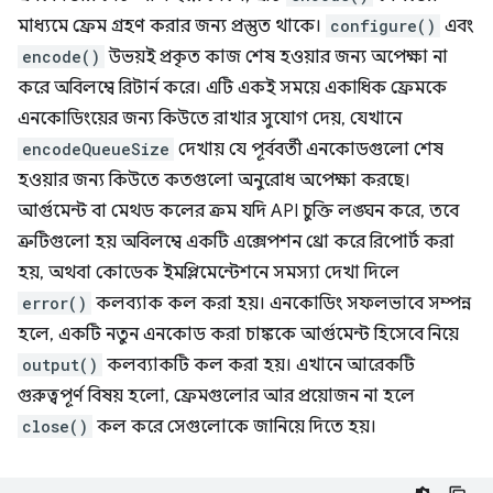
মাধ্যমে ফ্রেম গ্রহণ করার জন্য প্রস্তুত থাকে।
configure()
এবং
encode()
উভয়ই প্রকৃত কাজ শেষ হওয়ার জন্য অপেক্ষা না
করে অবিলম্বে রিটার্ন করে। এটি একই সময়ে একাধিক ফ্রেমকে
এনকোডিংয়ের জন্য কিউতে রাখার সুযোগ দেয়, যেখানে
encodeQueueSize
দেখায় যে পূর্ববর্তী এনকোডগুলো শেষ
হওয়ার জন্য কিউতে কতগুলো অনুরোধ অপেক্ষা করছে।
আর্গুমেন্ট বা মেথড কলের ক্রম যদি API চুক্তি লঙ্ঘন করে, তবে
ত্রুটিগুলো হয় অবিলম্বে একটি এক্সেপশন থ্রো করে রিপোর্ট করা
হয়, অথবা কোডেক ইমপ্লিমেন্টেশনে সমস্যা দেখা দিলে
error()
কলব্যাক কল করা হয়। এনকোডিং সফলভাবে সম্পন্ন
হলে, একটি নতুন এনকোড করা চাঙ্ককে আর্গুমেন্ট হিসেবে নিয়ে
output()
কলব্যাকটি কল করা হয়। এখানে আরেকটি
গুরুত্বপূর্ণ বিষয় হলো, ফ্রেমগুলোর আর প্রয়োজন না হলে
close()
কল করে সেগুলোকে জানিয়ে দিতে হয়।