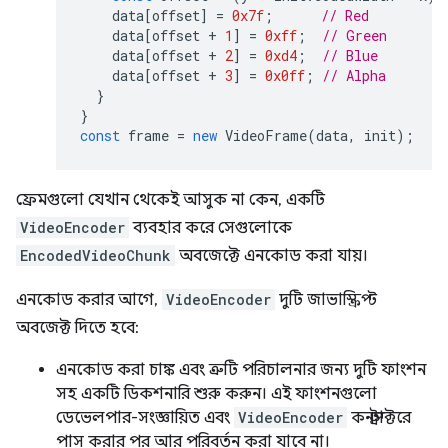
data
[
offset
]
=
0x7f
;
// Red
data
[
offset
+
1
]
=
0xff
;
// Green
data
[
offset
+
2
]
=
0xd4
;
// Blue
data
[
offset
+
3
]
=
0x0ff
;
// Alpha
}
}
const
frame
=
new
VideoFrame
(
data
,
init
);
ফ্রেমগুলো যেখান থেকেই আসুক না কেন, একটি
VideoEncoder
ব্যবহার করে সেগুলোকে
EncodedVideoChunk
অবজেক্টে এনকোড করা যায়।
এনকোড করার আগে,
VideoEncoder
দুটি জাভাস্ক্রিপ্ট
অবজেক্ট দিতে হবে:
এনকোড করা চাঙ্ক এবং ত্রুটি পরিচালনার জন্য দুটি ফাংশন
সহ একটি ডিকশনারি শুরু করুন। এই ফাংশনগুলো
ডেভেলপার-সংজ্ঞায়িত এবং
VideoEncoder
কনস্ট্রাক্টরে
পাস করার পর আর পরিবর্তন করা যাবে না।