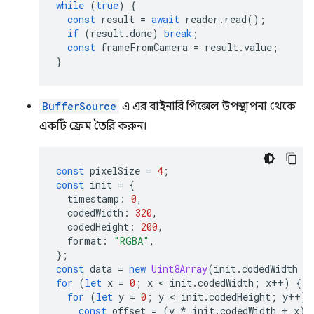
while
(
true
)
{
const
result
=
await
reader
.
read
();
if
(
result
.
done
)
break
;
const
frameFromCamera
=
result
.
value
;
}
BufferSource
এ এর বাইনারি পিক্সেল উপস্থাপনা থেকে
একটি ফ্রেম তৈরি করুন।
const
pixelSize
=
4
;
const
init
=
{
timestamp
:
0
,
codedWidth
:
320
,
codedHeight
:
200
,
format
:
"RGBA"
,
};
const
data
=
new
Uint8Array
(
init
.
codedWidth
*
for
(
let
x
=
0
;
x
 < 
init
.
codedWidth
;
x
++
)
{
for
(
let
y
=
0
;
y
 < 
init
.
codedHeight
;
y
++
)
const
offset
=
(
y
*
init
.
codedWidth
+
x
)