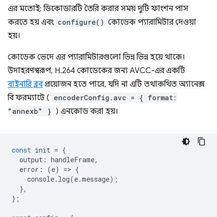
এর মতোই: ডিকোডারটি তৈরি করার সময় দুটি ফাংশন পাস
করতে হয় এবং
configure()
কোডেক প্যারামিটার দেওয়া
হয়।
কোডেক ভেদে এর প্যারামিটারগুলো ভিন্ন ভিন্ন হয়ে থাকে।
উদাহরণস্বরূপ, H.264 কোডেকের জন্য AVCC-এর একটি
বাইনারি ব্লব
প্রয়োজন হতে পারে, যদি না এটি তথাকথিত অ্যানেক্স
বি ফরম্যাটে (
encoderConfig.avc = { format:
"annexb" }
) এনকোড করা হয়।
const
init
=
{
output
:
handleFrame
,
error
:
(
e
)
=
>
{
console
.
log
(
e
.
message
);
},
};