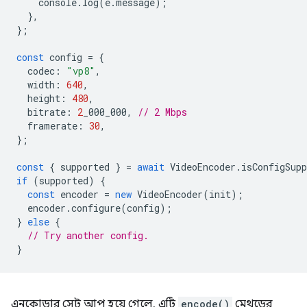
console
.
log
(
e
.
message
);
},
};
const
config
=
{
codec
:
"vp8"
,
width
:
640
,
height
:
480
,
bitrate
:
2
_000_000
,
// 2 Mbps
framerate
:
30
,
};
const
{
supported
}
=
await
VideoEncoder
.
isConfigSupp
if
(
supported
)
{
const
encoder
=
new
VideoEncoder
(
init
);
encoder
.
configure
(
config
);
}
else
{
// Try another config.
}
এনকোডার সেট আপ হয়ে গেলে, এটি
encode()
মেথডের