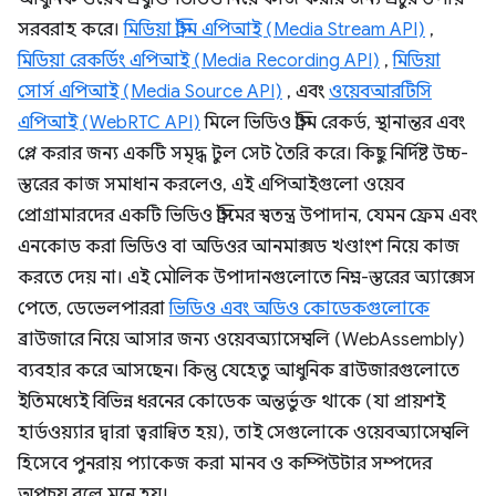
সরবরাহ করে।
মিডিয়া স্ট্রিম এপিআই (Media Stream API)
,
মিডিয়া রেকর্ডিং এপিআই (Media Recording API)
,
মিডিয়া
সোর্স এপিআই (Media Source API)
, এবং
ওয়েবআরটিসি
এপিআই (WebRTC API)
মিলে ভিডিও স্ট্রিম রেকর্ড, স্থানান্তর এবং
প্লে করার জন্য একটি সমৃদ্ধ টুল সেট তৈরি করে। কিছু নির্দিষ্ট উচ্চ-
স্তরের কাজ সমাধান করলেও, এই এপিআইগুলো ওয়েব
প্রোগ্রামারদের একটি ভিডিও স্ট্রিমের স্বতন্ত্র উপাদান, যেমন ফ্রেম এবং
এনকোড করা ভিডিও বা অডিওর আনমাক্সড খণ্ডাংশ নিয়ে কাজ
করতে দেয় না। এই মৌলিক উপাদানগুলোতে নিম্ন-স্তরের অ্যাক্সেস
পেতে, ডেভেলপাররা
ভিডিও এবং অডিও কোডেকগুলোকে
ব্রাউজারে নিয়ে আসার জন্য ওয়েবঅ্যাসেম্বলি (WebAssembly)
ব্যবহার করে আসছেন। কিন্তু যেহেতু আধুনিক ব্রাউজারগুলোতে
ইতিমধ্যেই বিভিন্ন ধরনের কোডেক অন্তর্ভুক্ত থাকে (যা প্রায়শই
হার্ডওয়্যার দ্বারা ত্বরান্বিত হয়), তাই সেগুলোকে ওয়েবঅ্যাসেম্বলি
হিসেবে পুনরায় প্যাকেজ করা মানব ও কম্পিউটার সম্পদের
অপচয় বলে মনে হয়।