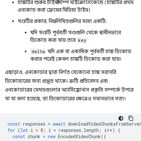
চাঙ্কটির শুরুর টাইমস্ট্যাম্প মাইক্রোসেকেন্ডে (চাঙ্কটির প্রথম
এনকোড করা ফ্রেমের মিডিয়া টাইম)
খণ্ডটির প্রকার, নিম্নলিখিতগুলির মধ্যে একটি:
যদি খণ্ডটি পূর্ববর্তী খণ্ডগুলি থেকে স্বাধীনভাবে
ডিকোড করা যায় তবে
key
delta
যদি এক বা একাধিক পূর্ববর্তী চাঙ্ক ডিকোড
করার পরেই কেবল চাঙ্কটি ডিকোড করা যায়।
এছাড়াও, এনকোডার দ্বারা নির্গত যেকোনো চাঙ্ক সরাসরি
ডিকোডারের জন্য প্রস্তুত থাকে। ত্রুটি প্রতিবেদন এবং
এনকোডারের মেথডগুলোর অ্যাসিঙ্ক্রোনাস প্রকৃতি সম্পর্কে উপরে
যা যা বলা হয়েছে, তা ডিকোডারের ক্ষেত্রেও সমানভাবে সত্য।
const
responses
=
await
downloadVideoChunksFromServe
for
(
let
i
=
0
;
i
 < 
responses
.
length
;
i
++
)
{
const
chunk
=
new
EncodedVideoChunk
({