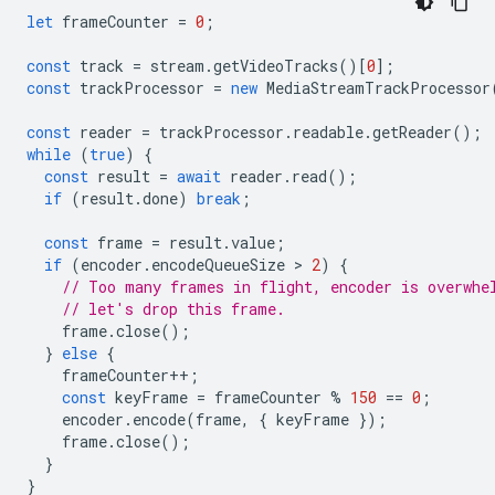
let
frameCounter
=
0
;
const
track
=
stream
.
getVideoTracks
()[
0
];
const
trackProcessor
=
new
MediaStreamTrackProcessor
const
reader
=
trackProcessor
.
readable
.
getReader
();
while
(
true
)
{
const
result
=
await
reader
.
read
();
if
(
result
.
done
)
break
;
const
frame
=
result
.
value
;
if
(
encoder
.
encodeQueueSize
 > 
2
)
{
// Too many frames in flight, encoder is overwhe
// let's drop this frame.
frame
.
close
();
}
else
{
frameCounter
++
;
const
keyFrame
=
frameCounter
%
150
==
0
;
encoder
.
encode
(
frame
,
{
keyFrame
});
frame
.
close
();
}
}