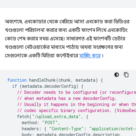
অবশেষে, এনকোডার থেকে বেরিয়ে আসা এনকোড করা ভিডিওর
খণ্ডগুলো পরিচালনা করার জন্য একটি ফাংশন লিখে এনকোডিং
কোড শেষ করার সময় এসেছে। সাধারণত এই ফাংশনটি ডেটার
খণ্ডগুলো নেটওয়ার্কের মাধ্যমে পাঠায় অথবা সংরক্ষণের জন্য
সেগুলোকে একটি মিডিয়া কন্টেইনারে
মাক্সিং করে
।
function
handleChunk
(
chunk
,
metadata
)
{
if
(
metadata
.
decoderConfig
)
{
// Decoder needs to be configured (or reconfigur
// when metadata has a new decoderConfig.
// Usually it happens in the beginning or when th
// codec specific binary configuration. (VideoDe
fetch
(
"/upload_extra_data"
,
{
method
:
"POST"
,
headers
:
{
"Content-Type"
:
"application/octet-
body
:
metadata
.
decoderConfig
.
description
,