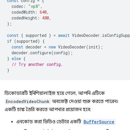
const
config
=
{
codec
:
"vp8"
,
codedWidth
:
640
,
codedHeight
:
480
,
};
const
{
supported
}
=
await
VideoDecoder
.
isConfigSupp
if
(
supported
)
{
const
decoder
=
new
VideoDecoder
(
init
);
decoder
.
configure
(
config
);
}
else
{
// Try another config.
}
ডিকোডারটি ইনিশিয়ালাইজ হয়ে গেলে, আপনি এটিকে
EncodedVideoChunk
অবজেক্ট দেওয়া শুরু করতে পারেন।
একটি চাঙ্ক তৈরি করতে আপনার প্রয়োজন হবে:
এনকোড করা ভিডিও ডেটার একটি
BufferSource