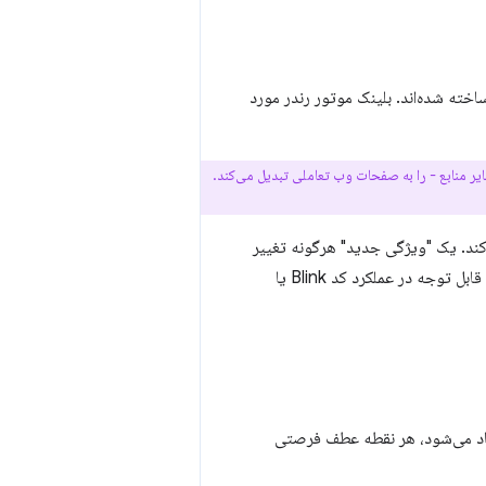
خته شده‌اند. بلینک موتور رندر مورد
 به همراه تصاویر و سایر منابع - را به صفحات وب تعاملی تبدیل می‌کند.
ی جدید در Blink قرار گیرد، باید از فرآیند توسعه باز پروژه Chromium عبور کند. یک "ویژگی جدید" هرگونه تغییر
یا اضافه شدن به کد یا معماری مرورگر است. این می‌تواند یک API جدید جاوا اسکریپت، یک بهبود قابل توجه در عملکرد کد Blink یا
جاد می‌شود، هر نقطه عطف فرصتی