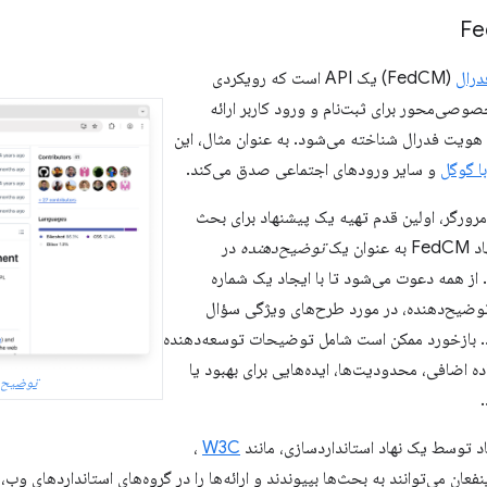
درال
(FedCM) یک API است که رویکردی
وصی‌محور برای ثبت‌نام و ورود کاربر ارائه
 هویت فدرال شناخته می‌شود. به عنوان مثال، این
ا گوگل
و سایر ورودهای اجتماعی صدق می‌کند.
رای ایجاد یک API مرورگر، اولین قدم تهیه یک پیشنهاد برای بحث
ن یک
توضیح‌دهنده
در
ر شد. از همه دعوت می‌شود تا با ایجاد یک شماره
خزن توضیح‌دهنده، در مورد طرح‌های ویژگی سؤال
د. بازخورد ممکن است شامل توضیحات توسعه‌دهنده
ده اضافی، محدودیت‌ها، ایده‌هایی برای بهبود یا
توضیح FedCM در گیت‌ها
د توسط یک نهاد استانداردسازی، مانند
W3C
،
عان می‌توانند به بحث‌ها بپیوندند و ارائه‌ها را در گروه‌های استانداردهای وب، 