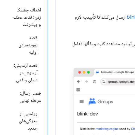
اهداف چشمک
ارسال می‌کنند تا تأییدیه لازم
زدن: نقاط عطف
و پیشرفت
قصد
وانید مشاهده کنید و با آنها تعامل
نمونه‌سازی
اولیه
قصد آزمایش:
آزمایش در
دنیای واقعی
قصد ارسال:
مرحله نهایی
رونمایی از
ویژگی‌های
جدید