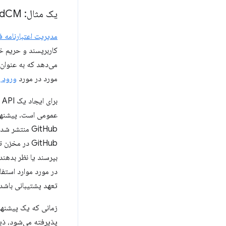
یک مثال: Fed
CM
مدیریت اعتبارنامه ف
کاربرپسند و حریم خص
می‌دهد که به عنوان
مورد در مورد
ورود ب
ب
عمومی است. پیشنهاد FedCM به عنوا
GitHub منتش
GitHub در م
بپرسند یا نظر بدهن
در مورد موارد استفا
تعهد پشتیبانی باشد.
زمانی که یک پیشنها
پذیرفته می‌شود، ذینف