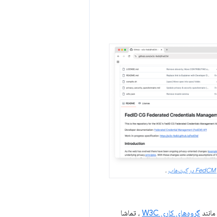
ب
.
مانند
گروه‌های کاری W3C
، تماشا