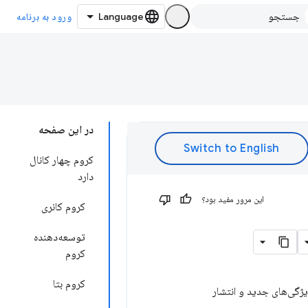
ورود به برنامه
در این صفحه
کروم چهار کانال
دارد
این مرور مفید بود؟
کروم کانری
توسعه‌دهنده
کروم
کروم بتا
شار Canary، Dev، Beta و Stable برای آزمایش ویژگی‌های جدید و انتشار