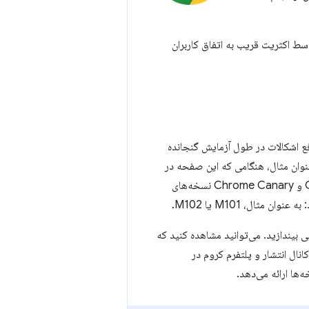
وسط اکثریت قریب به اتفاق کاربران
رفع اشکالات در طول آزمایش گنجانده
وان مثال، هنگامی که این صفحه در
ابتدا منتشر شد، Chrome Stable در نسخه ۱۰۱، Chrome Beta در نسخه ۱۰۲، Chrome Dev و Chrome Canary نسخه‌های
ن مثال، M101 یا M102.
 بیندازید. می‌توانید مشاهده کنید که
انال انتشار و پلتفرم کروم در
ها ارائه می‌دهد.