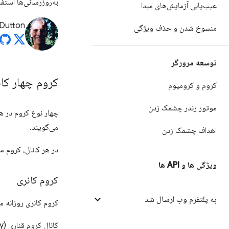
به‌روزرسانی‌ها استفا
عیب‌یابی آزمایش‌های مبدا
Dutton
منسوخ شدن و حذف ویژگی
توسعه مرورگر
کروم چهار کان
کروم و کرومیوم
موتور رندر چشمک زدن
چهار نوع کروم در هر زمان، رو
می‌گویند.
اهداف چشمک زدن
در هر کانال، کروم م
ویژگی ها و API ها
کروم کانری
به پلتفرم وب ارسال شد
کروم کانری روزانه م