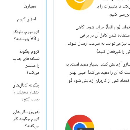
د تا تغییرات را با
معیارها
 بررسی کنیم.
اجزای کروم
ویژگی‌های جدید را با حداقل آزمایش به کانال Canary اضافه می‌کنیم. Canary می‌تواند (و واقعاً) خراب شود. گاهی
کرومیوم، بلینک
رقابل استفاده شدن کامل آن در برخی
و V8 چیستند؟
روزرسانی‌ها و رفع اشکالات نیز می‌توانند به سرعت ارسال شوند.
کروم چگونه
نسخه‌های جدید
ه‌سازی آزمایش کنند، بسیار مفید است. به
را منتشر
اتر از Canary نروند و این همان چیزی است که آن را مفید می‌کند! خیلی بهتر
می‌کند؟
یک ویژگی قبل از پیاده‌سازی برای دسترسی عمومی در Chrome Stable، در Canary با تعداد کمی از کاربران آزمایش شود (و
چگونه کانال‌های
انتشار مختلف را
نصب کنم؟
به‌روزرسانی‌های
کروم چگونه کار
می‌کنند؟