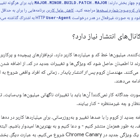
وم چهار بخش دارند:
.
باید برای هرگونه تغییر
MAJOR.MINOR.BUILD.PATCH
MAJOR
ی کرومیوم: شماره نسخه‌ها
مراجعه کنید.
کاهش عامل کاربر،
برنامه‌هایی را برای به حداق
ود و به صورت غیرفعال در هدر درخواست HTTP
به اشتراک گذاشته می‌
User-Agent
نال‌های انتشار نیاز دارد؟
کننده، میلیون‌ها خط کد و میلیاردها کاربر دارد. نرم‌افزارهای پیچیده و پرکارب
ارند تا اطمینان حاصل شود که ویژگی‌ها و تغییرات جدید در کد، از اضافه شدن
می‌کنند. مهندسان کروم
پس از انتشار پایدار
، زمانی که افراد واقعی شروع به ا
دامه می‌دهند.
ت جداگانه کار نمی‌کنند! آن‌ها باید با تغییرات ناگهانی میلیون‌ها وب‌سایت، تغ
تظار و چه غیرمنتظره - کنار بیایند.
 جدید از کروم را با صدها تغییر و به‌روزرسانی، برای میلیاردها کاربر در ده‌ه
 به طور همزمان منتشر کنیم - و دعا کنیم و به بهترین‌ها امیدوار باشیم. البته، 
آزمایش یک تغییر یا یک ویژگی جدید در Chrome Canary شروع می‌کن