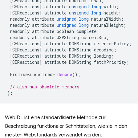
[
CEReactions
]
attribute
boolean
isMap
;
[
CEReactions
]
attribute
unsigned
long
width
;
[
CEReactions
]
attribute
unsigned
long
height
;
readonly
attribute
unsigned
long
naturalWidth
;
readonly
attribute
unsigned
long
naturalHeight
;
readonly
attribute
boolean
complete
;
readonly
attribute
USVString
currentSrc
;
[
CEReactions
]
attribute
DOMString
referrerPolicy
;
[
CEReactions
]
attribute
DOMString
decoding
;
[
CEReactions
]
attribute
DOMString
loading
;
[
CEReactions
]
attribute
DOMString
fetchPriority
;
Promise<undefined>
decode
();
// also has obsolete members
};
WebIDL ist eine standardisierte Methode zur
Beschreibung funktionaler Schnittstellen, wie sie in den
meisten Webstandards verwendet werden.