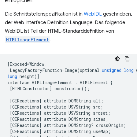
ermöglichen.
Die Schnittstellenspezifikation ist in
WebIDL
geschrieben,
der Web Interface Definition Language. Das folgende
WebIDL ist Teil der HTML-Standarddefinition von
HTMLImageElement
.
[
Exposed
=
Window
,
LegacyFactoryFunction
=
Image
(
optional
unsigned
long
long
height
)]
interface
HTMLImageElement
:
HTMLElement
{
[
HTMLConstructor
]
constructor
();
[
CEReactions
]
attribute
DOMString
alt
;
[
CEReactions
]
attribute
USVString
src
;
[
CEReactions
]
attribute
USVString
srcset
;
[
CEReactions
]
attribute
DOMString
sizes
;
[
CEReactions
]
attribute
DOMString
?
crossOrigin
;
[
CEReactions
]
attribute
DOMString
useMap
;