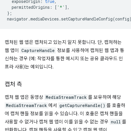
exposeOrigin
:
true
,
permittedOrigins
:
[
'*'
],
};
navigator
.
mediaDevices
.
setCaptureHandleConfig
(
config
캡처된 웹 앱은 캡처되고 있는지 알지 못합니다. 단, 캡처하는
웹 앱이
CaptureHandle
정보를 사용하여 캡처된 웹 앱과 통
신하는 경우 (예: 작업자를 통한 메시지 또는 공유 클라우드 인
프라 사용)는 예외입니다.
캡처 측
캡처 웹 앱은 동영상
MediaStreamTrack
를 보유하며 해당
MediaStreamTrack
에서
getCaptureHandle()
를 호출하
여 캡처 핸들 정보를 읽을 수 있습니다. 이 호출은 캡처 핸들을
사용할 수 없거나 캡처 웹 앱이 이를 읽을 수 없는 경우
null
를
반환합니다. 캡처 핸들을 사용할 수 있고 캡처 웹 앱이