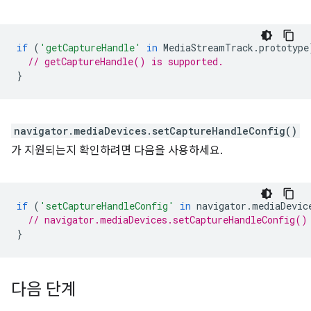
if
(
'getCaptureHandle'
in
MediaStreamTrack
.
prototype
// getCaptureHandle() is supported.
}
navigator.mediaDevices.setCaptureHandleConfig()
가 지원되는지 확인하려면 다음을 사용하세요.
if
(
'setCaptureHandleConfig'
in
navigator
.
mediaDevic
// navigator.mediaDevices.setCaptureHandleConfig()
}
다음 단계