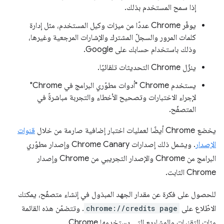
إذا سمح المستخدم بذلك.
يوفّر Chrome عددًا من ميزات وكيل المستخدم، مثل إدارة
كلمات المرور والسجلّ المشترك والإشارات المرجعية وغيرها،
وذلك باستخدام حسابك على Google.
ينزّل Chrome التحديثات تلقائيًا.
يستخدم Chrome "أدوات مطوّري البرامج في Chrome"
لإجراء الاختبارات وتصحيح الأخطاء والتجربة مباشرةً في
المتصفّح.
يخضع Chrome أيضًا لعمليات اختبار إضافية صارمة من خلال
قنوات
الإصدار
. ويشمل ذلك إصدارات Chrome Canary وإصدار مطوّري
البرامج من Chrome والإصدار التجريبي من Chrome وإصدار
Chrome الثابت.
للحصول على فكرة عن مقدار الجهد المبذول في إنشاء متصفّح، يمكنك
الاطّلاع على
chrome://credits page
. وتتضمّن هذه القائمة
مئات التقنيات والمشاريع التي يستخدمها Chrome.