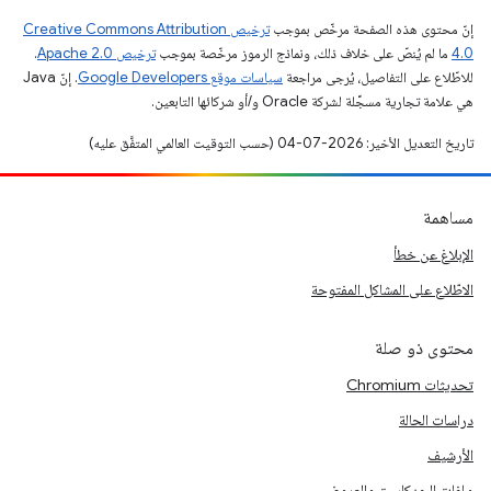
إنّ محتوى هذه الصفحة مرخّص بموجب
ترخيص Creative Commons Attribution
4.0‏
ما لم يُنصّ على خلاف ذلك، ونماذج الرموز مرخّصة بموجب
ترخيص Apache 2.0‏
.
للاطّلاع على التفاصيل، يُرجى مراجعة
سياسات موقع Google Developers‏
. إنّ Java
هي علامة تجارية مسجَّلة لشركة Oracle و/أو شركائها التابعين.
تاريخ التعديل الأخير: 2026-07-04 (حسب التوقيت العالمي المتفَّق عليه)
مساهمة
الإبلاغ عن خطأ
الاطّلاع على المشاكل المفتوحة
محتوى ذو صلة
تحديثات Chromium
دراسات الحالة
الأرشيف
ملفات البودكاست والعروض