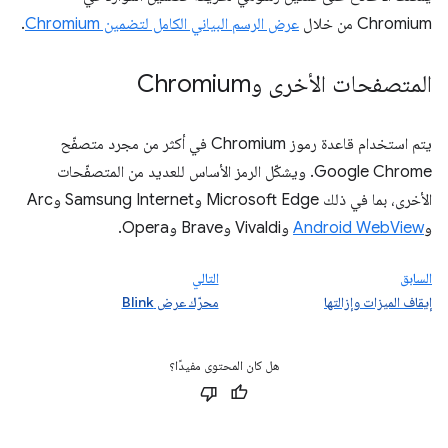
Chromium من خلال
عرض الرسم البياني الكامل لتضمين Chromium
.
المتصفحات الأخرى وChromium
يتم استخدام قاعدة رموز Chromium في أكثر من مجرد متصفّح
Google Chrome. ويشكّل الرمز الأساس للعديد من المتصفّحات
الأخرى، بما في ذلك Microsoft Edge وSamsung Internet وArc
و
Android WebView
وVivaldi وBrave وOpera.
السابق
التالي
إيقاف الميزات وإزالتها
محرّك عرض Blink
هل كان المحتوى مفيدًا؟