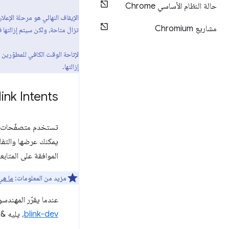
حالة النظام الأساسي Chrome
الإيقاف النهائي هو مرحلة الإعلان
مشاريع Chromium
تزال متاحة، ولكن سيتم إزالتها
إزالتها.
link Intents
تستخدم متصفّحات ا
يمكنك عرضها والتفاعل معه
الموافقة على المتابعة. ت
مزيد من المعلومات:
ما هي nk Intents
عندما يقرّر المهندسون إيقاف ميزة نهائيًا ثم
blink-dev
، يليه &quot;إشعار بنيّة الإزالة&quot;. غالبًا ما يتم الجمع بين Intentين في