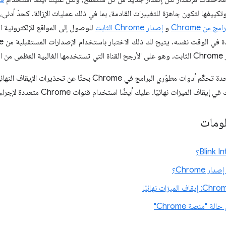
تكييفها لتكون جاهزة للتغييرات القادمة، بما في ذلك عمليات الإزالة. كحدّ أدنى، ت
 من Chrome
و
إصدار Chrome الثابت
للوصول إلى المواقع الإلكترونية ا
دمين.
ات نهائيًا. عليك أيضًا استخدام قنوات Chrome متعددة لإجراء الاختبارات المبرمَجة واليدوية.
لومات
 Chrome؟
 "منصة Chrome"