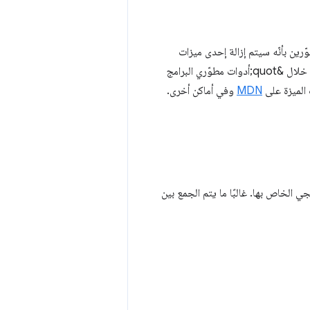
 يريدون البدء في تنبيه المطوّرين بأنّه سيتم إزالة إحدى ميزات
المتصفّح. في هذه المرحلة، ستظل الميزة متاحة، ولكن سيتم تزويد المطوّرين بالدعم والمعلومات من خلال &quot;أدوات مطوّري البرامج
لميزة على
MDN
وفي أماكن أخرى.
 Blink إيقاف ميزة وإزالة الرمز البرمجي الخاص بها. غالبًا ما يتم الجمع بين