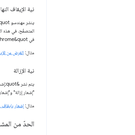
نية الإيقاف النها
في Chrome&quot;، بالإضافة إلى
مثال:
الغرض من الإيقا
نية الإزالة
"إشعار إزالة" و"إشعا
مثال:
إشعار بإيقاف Web SQL نهائيًا وإزالتها
الحدّ من المش