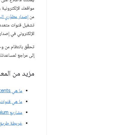
مواقعك الإلكترونية و
من
إصدار مطوّري البرامج
الإلكتروني في إصدار Chrome الثابت، وهو على الأرجح القناة التي تستخدمها الغالبية العظمى من المستخ
إلى مراجع لمساعدتك في إيقاف الميز
مزيد من المع
ما هي Blink Intents؟
ما هي قنوات إصدار
مشاريع Chromium: إيقاف الميزات نهائيًا
خريطة طريق حالة