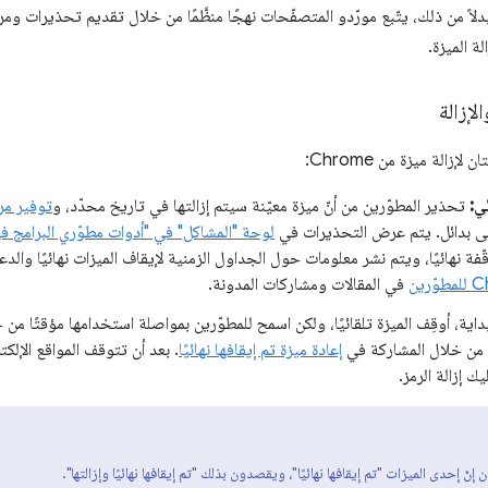
دلاً من ذلك، يتّبع مورّدو المتصفّحات نهجًا منظَّمًا من خلال تقديم تحذيرات 
ة الميزة.
لإزالة
إزالة ميزة من Chrome:
ي:
تحذير المطوّرين من أنّ ميزة معيّنة سيتم إزالتها في تاريخ محدّد، و
توفير مر
إلى بدائل. يتم عرض التحذيرات في
لوحة "المشاكل" في "أدوات مطوّري البرامج في hrome
قّفة نهائيًا، ويتم نشر معلومات حول الجداول الزمنية لإيقاف الميزات نهائيًا والد
ّرين
في المقالات ومشاركات المدونة.
بداية، أوقِف الميزة تلقائيًا، ولكن اسمح للمطوّرين بمواصلة استخدامها مؤقتًا م
من خلال المشاركة في
إعادة ميزة تم إيقافها نهائيًا
. بعد أن تتوقف المواقع الإلك
يك إزالة الرمز.
إنّ إحدى الميزات "تم إيقافها نهائيًا"، ويقصدون بذلك "تم إيقافها نهائيًا وإزالتها".