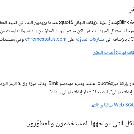
ئي
ينشر مهندسو Blink &quot;إشعارًا بنيّة الإيقاف النهائي&quot; عندما
مشاركات المدوّنة
على
chromestatus.com
وفي مستندات ا
ف نهائيًا: أحداث التغيُّر
يتم نشر &quot;إشعار بإزالة ميزة&quot; عندما يعتزم مهندسو
ر إيقاف نهائي"، ليصبحا "إشعار إيقاف نهائي وإزالة".
اكل التي يواجهها المستخدمون والمطوّرون