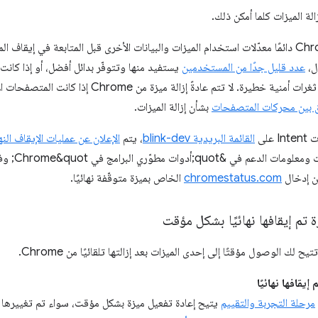
يراجع مهندسو Chrome دائمًا معدّلات استخدام الميزات والبيانات الأخرى قبل المتابعة في إيقاف 
ل،
عدد قليل جدًا من المستخدمين
يستفيد منها وتتوفّر بدائل أفضل، أو إذا كانت 
الميزة قد تشكّل الآن ثغرات أمنية خطيرة. لا تتم عا
ق بين محركات المتصفحات
بشأن إزالة الميزات.
على
القائمة البريدية blink-dev
، يتم
الإعلان عن عمليات الإيقاف النهائ
أيضًا تقديم
ن إدخال
chromestatus.com
الخاص بميزة متوقّفة نهائيًا.
 تم إيقافها نهائيًا بشكل مؤقت
 لك الوصول مؤقتًا إلى إحدى الميزات بعد إزالتها تلقائيًا من Chrome.
إيقافها نهائيًا
مرحلة التجربة والتقييم
يتيح إعادة تفعيل ميزة بشكل مؤقت، سواء تم تغييرها أو إي