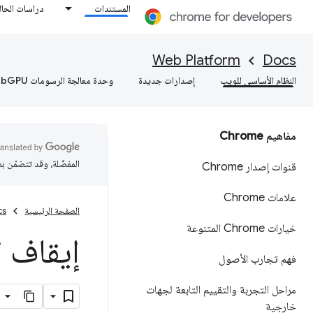
المستندات
دراسات الحال
Web Platform
Docs
النظام الأساسي للويب
إصدارات جديدة
وحدة معالجة الرسومات WebGPU
مفاهيم Chrome
المفضّلة، وقد تتضمّن ب
قنوات إصدار Chrome
علامات Chrome
الصفحة الرئيسية
cs
خيارات Chrome المتنوعة
إيقاف الم
فهم تجارب الأصول
مراحل التجربة والتقييم التابعة لجهات
خارجية