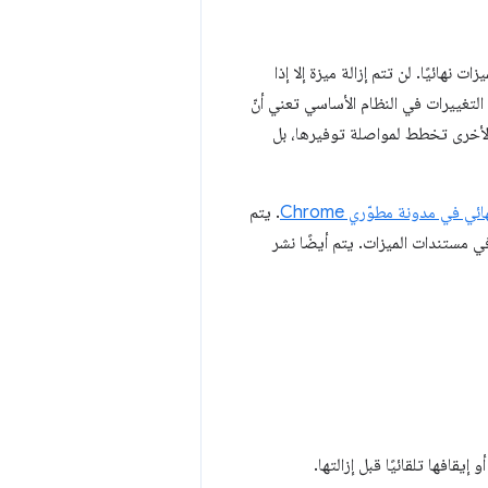
الميزات نهائيًا. لن تتم إزالة ميزة إلا إذا
التغييرات في النظام الأساسي تعني أنّ
دةً إزالة ميزة من Chrome إذا كانت المتصفحات الأخرى تخطط لمواصلة توفيرها، بل
ي في مدونة مطوّري Chrome
. يتم
 تحذيرات ومعلومات الدعم في &quot;أدوات مطوّري البرامج في Chrome&quot; وفي مستندات الميزات. يتم أيضًا نشر
قافها تلقائيًا قبل إزالتها.