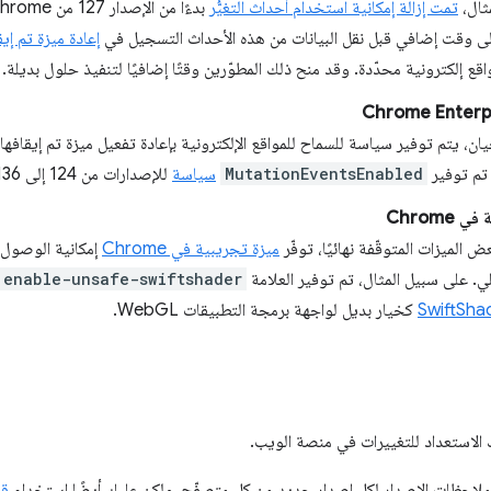
ثال،
تمت إزالة إمكانية استخدام أحداث التغيُّر
لى وقت إضافي قبل نقل البيانات من هذه الأحداث التسجيل في
إعادة ميزة تم إيقا
اقع إلكترونية محدّدة. وقد منح ذلك المطوّرين وقتًا إضافيًا لتنفيذ حلول بديلة.
ن، يتم توفير سياسة للسماح للمواقع الإلكترونية بإعادة تفعيل ميزة تم إيقافها
 تم توفير
MutationEventsEnabled
سياسة
للإصدارات من 124 إلى 136 من Chrome.
Chrome
ض الميزات المتوقّفة نهائيًا، توفّر
ميزة تجريبية في Chrome
إمكانية الوصول 
ي. على سبيل المثال، تم توفير العلامة
enable-unsafe-swiftshader
SwiftSha
كخيار بديل لواجهة برمجة التطبيقات WebGL.
 الاستعداد للتغييرات في منصة الويب.
 ملاحظات الإصدار لكل إصدار جديد من كل متصفّح، ولكن عليك أيضًا استخدام
قن