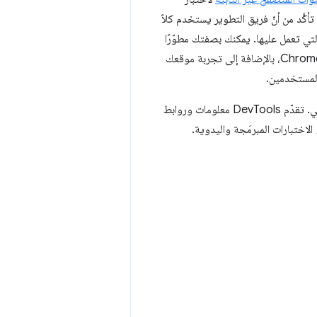
أكَّد من أنّ فريق التطوير يستخدم كلاً
لتي تعمل عليها. يمكنك بصفتك مطوّرًا
تشغيل قنوات متعددة في الوقت نفسه. يتيح لك ذلك الاختبار باستخدام الإصدارات المستقبلية من Chrome، بالإضافة إلى تجربة موقعك
تحقَّق بانتظام من وحدة تحكّم أدوات مطوّري البرامج في Chrome بحثًا عن تحذيرات الإيقاف النهائي. تقدّم DevTools معلومات وروابط