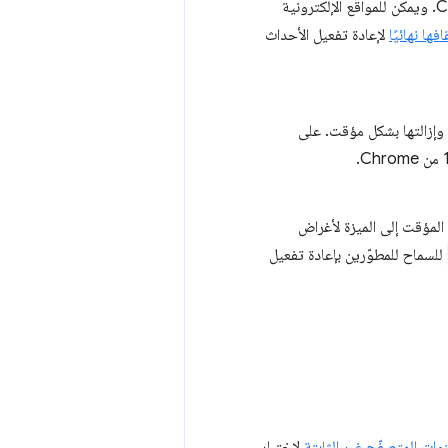
بدءًا من الإصدار 127 من Chrome. ويمكن للمواقع الإلكترونية
فها نهائيًا
لإعادة تفعيل الأحداث
 وإزالتها بشكل مؤقت. على
المؤقت إلى الميزة لأغراض
للسماح للمطوّرين بإعادة تفعيل
وات المتصفّح غير الثابتة
لاختبار