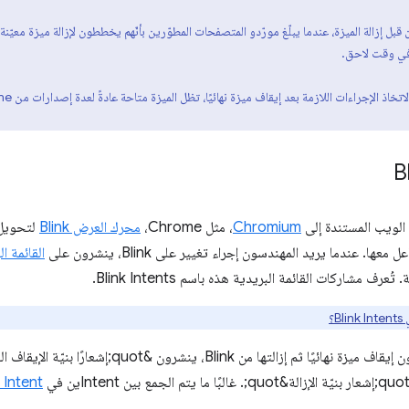
 قبل إزالة الميزة، عندما يبلّغ مورّدو المتصفحات المطوّرين بأنّهم يخططون لإزالة ميزة معيّنة. ت
 في وقت لاحق.
B
لويب المستندة إلى
Chromium
، مثل Chrome،
محرك العرض Blink
لتحويل 
ا. عندما يريد المهندسون إجراء تغيير على Blink، ينشرون على
القائمة البريد
ُعرف مشاركات القائمة البريدية هذه باسم Blink Intents.
Bli؟
 إزالتها من Blink، ينشرون &quot;إشعارًا بنيّة الإيقاف النهائي&quot; على
Intent واحد للإيقاف نهائيًا والإزالة