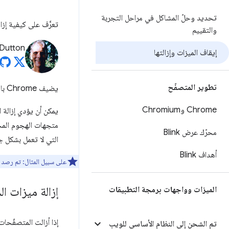
تحديد وحلّ المشاكل في مراحل التجربة
تعرَّف على كيفية إزالة Chrome للميزات التي لا تعمل بشكل جيد، مع الحدّ من التأثير السلبي على المستخدمين النهائي
والتقييم
Dutton
إيقاف الميزات وإزالتها
تطوير المتصفّح
يضيف Chrome باستمرار ميزات ووظائف جديدة، ولكن في بعض الأحيان، يجب إزالة بعض الميزات.
Chrome وChromium
يمكن أن يؤدي إزالة 
متجهات الهجوم المحت
محرّك عرض Blink
التي لا تعمل بشكل جي
أهداف Blink
على سبيل المثال: تم رصد
إزالة ميزات ا
الميزات وواجهات برمجة التطبيقات
إذا أزالت المتصفّحا
تم الشحن إلى النظام الأساسي للويب