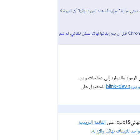
عني عبارة "تم إيقاف هذه الميزة نهائيًا" أنّ الميزة لا
لإتاحة الوقت الكافي للمطوّرين لاتخاذ الإجراءات اللازمة بعد إيقاف ميزة نهائيًا، تظل الميزة متاحة عادةً لعدة إصدارات من Chrome قبل أن يتم إيقافها نهائيًا بشكل تلقائي، ثم تتم
الرموز والموارد إلى صفحات ويب
ية blink-dev
للحصول على
القائمة البريدية
.