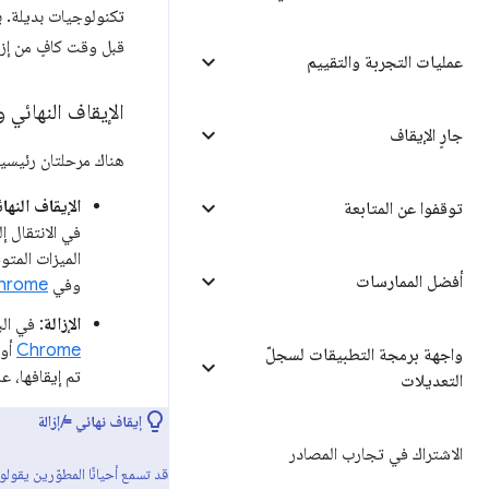
تكنولوجيات بديلة. ب
قبل وقت كافٍ من إزال
عمليات التجربة والتقييم
الإيقاف النهائي وا
جارٍ الإيقاف
هناك مرحلتان رئيسيتان ل
الإيقاف النهائ
توقفوا عن المتابعة
في الانتقال 
الميزات المتو
أفضل الممارسات
وفي
Chrome للمطو
الإزالة
: في ال
Chrome
أو 
واجهة برمجة التطبيقات لسجلّ
تم إيقافها، عل
التعديلات
إيقاف نهائي ≠ إزالة
الاشتراك في تجارب المصادر
قد تسمع أحيانًا المطوّرين يقولون 