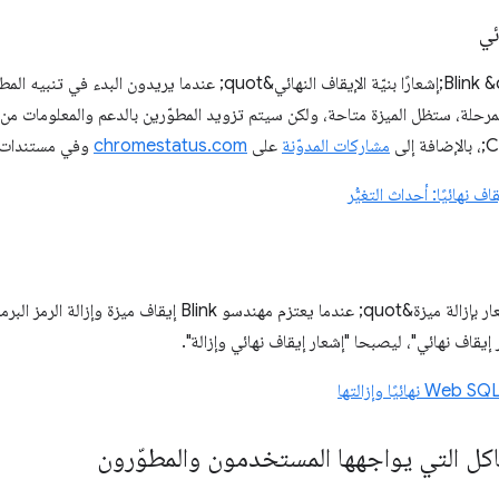
ئي
ينشر مهندسو Blink &quot;إشعارًا بنيّة الإيقاف النهائي&quot; عندما
مشاركات المدوّنة
على
chromestatus.com
وفي مستندات ا
ف نهائيًا: أحداث التغيُّر
يتم نشر &quot;إشعار بإزالة ميزة&quot; عندما يعتزم مهندسو
ر إيقاف نهائي"، ليصبحا "إشعار إيقاف نهائي وإزالة".
اكل التي يواجهها المستخدمون والمطوّرون