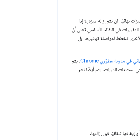
الميزات نهائيًا. لن تتم إزالة ميزة إلا إذا
التغييرات في النظام الأساسي تعني أنّ
دةً إزالة ميزة من Chrome إذا كانت المتصفحات الأخرى تخطط لمواصلة توفيرها، بل
ي في مدونة مطوّري Chrome
. يتم
 تحذيرات ومعلومات الدعم في &quot;أدوات مطوّري البرامج في Chrome&quot; وفي مستندات الميزات. يتم أيضًا نشر
قافها تلقائيًا قبل إزالتها.