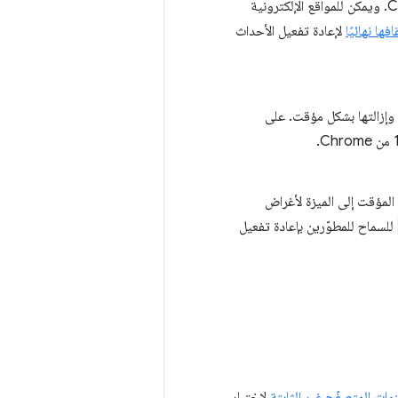
بدءًا من الإصدار 127 من Chrome. ويمكن للمواقع الإلكترونية
فها نهائيًا
لإعادة تفعيل الأحداث
 وإزالتها بشكل مؤقت. على
المؤقت إلى الميزة لأغراض
للسماح للمطوّرين بإعادة تفعيل
وات المتصفّح غير الثابتة
لاختبار