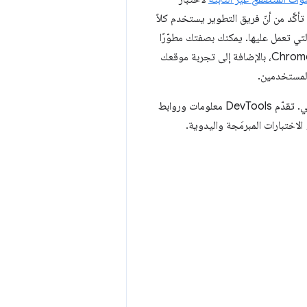
أكَّد من أنّ فريق التطوير يستخدم كلاً
لتي تعمل عليها. يمكنك بصفتك مطوّرًا
تشغيل قنوات متعددة في الوقت نفسه. يتيح لك ذلك الاختبار باستخدام الإصدارات المستقبلية من Chrome، بالإضافة إلى تجربة موقعك
تحقَّق بانتظام من وحدة تحكّم أدوات مطوّري البرامج في Chrome بحثًا عن تحذيرات الإيقاف النهائي. تقدّم DevTools معلومات وروابط