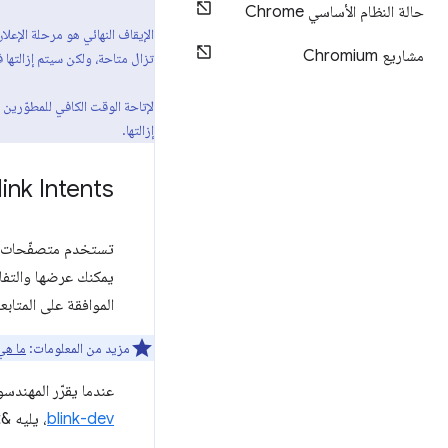
حالة النظام الأساسي Chrome
الإيقاف النهائي هو مرحلة الإعلان
مشاريع Chromium
تزال متاحة، ولكن سيتم إزالتها
إزالتها.
link Intents
تستخدم متصفّحات ا
يمكنك عرضها والتفاعل معه
الموافقة على المتابعة. ت
مزيد من المعلومات:
ما هي nk Intents
عندما يقرّر المهندسون إيقاف ميزة نهائيًا ثم
blink-dev
، يليه &quot;إشعار بنيّة الإزالة&quot;. غالبًا ما يتم الجمع بين Intentين في