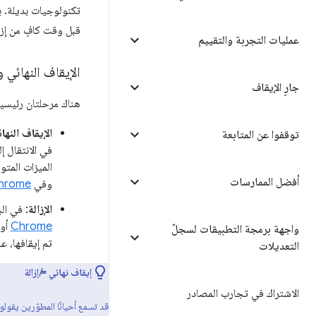
تكنولوجيات بديلة. ب
قبل وقت كافٍ من إزال
عمليات التجربة والتقييم
الإيقاف النهائي وا
جارٍ الإيقاف
هناك مرحلتان رئيسيتان ل
الإيقاف النهائ
توقفوا عن المتابعة
في الانتقال 
الميزات المتو
أفضل الممارسات
وفي
Chrome للمطو
الإزالة
: في ال
Chrome
أو 
واجهة برمجة التطبيقات لسجلّ
تم إيقافها، عل
التعديلات
إيقاف نهائي ≠ إزالة
الاشتراك في تجارب المصادر
قد تسمع أحيانًا المطوّرين يقولون 