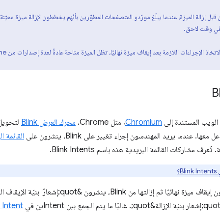
 قبل إزالة الميزة، عندما يبلّغ مورّدو المتصفحات المطوّرين بأنّهم يخططون لإزالة ميزة معيّنة. ت
 في وقت لاحق.
B
لويب المستندة إلى
Chromium
، مثل Chrome،
محرك العرض Blink
لتحويل 
ا. عندما يريد المهندسون إجراء تغيير على Blink، ينشرون على
القائمة البريد
ُعرف مشاركات القائمة البريدية هذه باسم Blink Intents.
Bli؟
 إزالتها من Blink، ينشرون &quot;إشعارًا بنيّة الإيقاف النهائي&quot; على
Intent واحد للإيقاف نهائيًا والإزالة