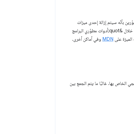
 يريدون البدء في تنبيه المطوّرين بأنّه سيتم إزالة إحدى ميزات
المتصفّح. في هذه المرحلة، ستظل الميزة متاحة، ولكن سيتم تزويد المطوّرين بالدعم والمعلومات من خلال &quot;أدوات مطوّري البرامج
لميزة على
MDN
وفي أماكن أخرى.
 Blink إيقاف ميزة وإزالة الرمز البرمجي الخاص بها. غالبًا ما يتم الجمع بين