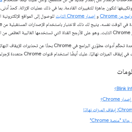
تكييفها لتكون جاهزة للتغييرات القادمة، بما في ذلك عمليات الإزالة. كحدّ أدنى، ت
 من Chrome
و
إصدار Chrome الثابت
للوصول إلى المواقع الإلكترونية ا
دمين.
ات نهائيًا. عليك أيضًا استخدام قنوات Chrome متعددة لإجراء الاختبارات المبرمَجة واليدوية.
لومات
 Chrome؟
 "منصة Chrome"