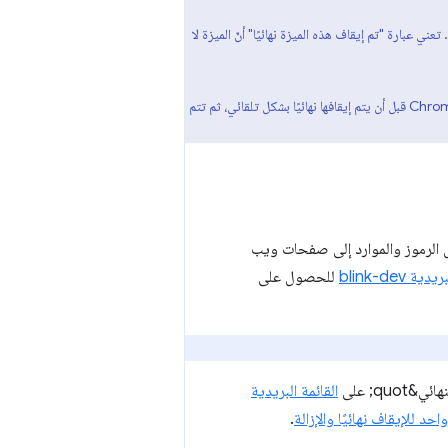
عني عبارة "تم إيقاف هذه الميزة نهائيًا" أنّ الميزة لا
لإتاحة الوقت الكافي للمطوّرين لاتخاذ الإجراءات اللازمة بعد إيقاف ميزة نهائيًا، تظل الميزة متاحة عادةً لعدة إصدارات من Chrome قبل أن يتم إيقافها نهائيًا بشكل تلقائي، ثم تتم
الرموز والموارد إلى صفحات ويب
ية blink-dev
للحصول على
القائمة البريدية
.