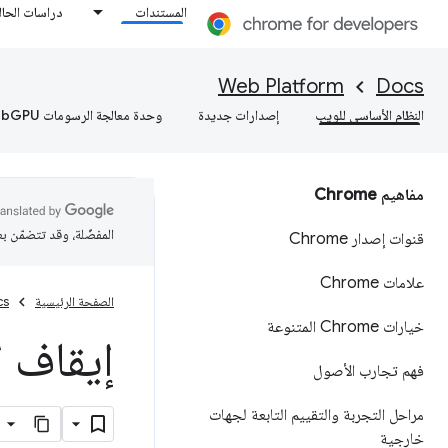
المستندات
دراسات الحال
Web Platform
Docs
النظام الأساسي للويب
إصدارات جديدة
وحدة معالجة الرسومات WebGPU
مفاهيم Chrome
المفضّلة، وقد تتضمّن ب
قنوات إصدار Chrome
علامات Chrome
الصفحة الرئيسية
cs
خيارات Chrome المتنوعة
إيقاف الم
فهم تجارب الأصول
مراحل التجربة والتقييم التابعة لجهات
خارجية