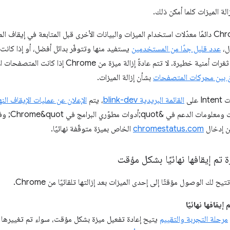
يراجع مهندسو Chrome دائمًا معدّلات استخدام الميزات والبيانات الأخرى قبل المتابعة في إيقاف 
ل،
عدد قليل جدًا من المستخدمين
يستفيد منها وتتوفّر بدائل أفضل، أو إذا كانت 
الميزة قد تشكّل الآن ثغرات أمنية خطيرة. لا تتم عا
ق بين محركات المتصفحات
بشأن إزالة الميزات.
على
القائمة البريدية blink-dev
، يتم
الإعلان عن عمليات الإيقاف النهائ
أيضًا تقديم
ن إدخال
chromestatus.com
الخاص بميزة متوقّفة نهائيًا.
 تم إيقافها نهائيًا بشكل مؤقت
 لك الوصول مؤقتًا إلى إحدى الميزات بعد إزالتها تلقائيًا من Chrome.
إيقافها نهائيًا
مرحلة التجربة والتقييم
يتيح إعادة تفعيل ميزة بشكل مؤقت، سواء تم تغييرها أو إي