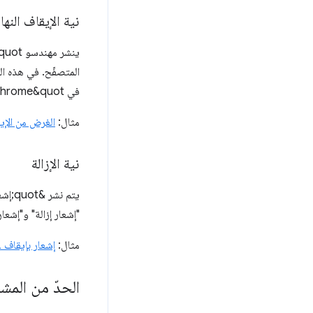
نية الإيقاف النها
في Chrome&quot;، بالإضافة إلى
مثال:
الغرض من الإيقا
نية الإزالة
"إشعار إزالة" و"إشعا
مثال:
إشعار بإيقاف Web SQL نهائيًا وإزالتها
الحدّ من المش