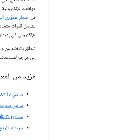
مواقعك الإلكترونية و
من
إصدار مطوّري البرامج
الإلكتروني في إصدار Chrome الثابت، وهو على الأرجح القناة التي تستخدمها الغالبية العظمى من المستخ
إلى مراجع لمساعدتك في إيقاف الميز
مزيد من المع
ما هي Blink Intents؟
ما هي قنوات إصدار
مشاريع Chromium: إيقاف الميزات نهائيًا
خريطة طريق حالة