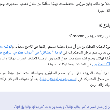
دلاً من ذلك، يتّبع مورّدو المتصفّحات نهجًا منظَّمًا من خلال تقديم تحذيرات 
ة الميزة.
لإزالة
إزالة ميزة من Chrome:
ي:
تحذير المطوّرين من أنّ ميزة معيّنة سيتم إزالتها في تاريخ محدّد، و
توفير مر
إلى بدائل. يتم عرض التحذيرات في
لوحة "المشاكل" في "أدوات مطوّري البرامج في hrome
قّفة نهائيًا، ويتم نشر معلومات حول الجداول الزمنية لإيقاف الميزات نهائيًا والد
ّرين
في المقالات ومشاركات المدونة.
بداية، أوقِف الميزة تلقائيًا، ولكن اسمح للمطوّرين بمواصلة استخدامها مؤقتًا م
من خلال المشاركة في
إعادة ميزة تم إيقافها نهائيًا
. بعد أن تتوقف المواقع الإلك
يك إزالة الرمز.
إنّ إحدى الميزات "تم إيقافها نهائيًا"، ويقصدون بذلك "تم إيقافها نهائيًا وإزالتها".