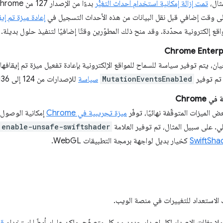
ثال،
تمت إزالة إمكانية استخدام أحداث التغيُّر
لى وقت إضافي قبل نقل البيانات من هذه الأحداث التسجيل في
إعادة ميزة تم إيقا
اقع إلكترونية محدّدة. وقد منح ذلك المطوّرين وقتًا إضافيًا لتنفيذ حلول بديلة.
ن، يتم توفير سياسة للسماح للمواقع الإلكترونية بإعادة تفعيل ميزة تم إيقافها
 تم توفير
MutationEventsEnabled
سياسة
للإصدارات من 124 إلى 136 من Chrome.
Chrome
ض الميزات المتوقّفة نهائيًا، توفّر
ميزة تجريبية في Chrome
إمكانية الوصول 
ي. على سبيل المثال، تم توفير العلامة
enable-unsafe-swiftshader
SwiftSha
كخيار بديل لواجهة برمجة التطبيقات WebGL.
 الاستعداد للتغييرات في منصة الويب.
 ملاحظات الإصدار لكل إصدار جديد من كل متصفّح، ولكن عليك أيضًا استخدام
قن