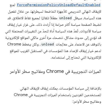
ForcePermissionPolicyUnloadDefaultEnabled
لمنع
الإيقاف النهائي التدريجي للأجهزة الخاضعة لسيطرتها. من خلال تفعيل
هذه السياسة، سيظل
unload
مفعّلاً تلقائيًا لجميع نقاط الانطلاق. قد
تضبط الصفحة سياسة أكثر صرامة إذا أرادت ذلك. على غرار خيار إيقاف
سياسة الأذونات، تُعدّ هذه السياسة أداة للحدّ من التغييرات المحتملة التي
قد تؤدي إلى حدوث مشاكل. ننصحك مرة أخرى مالكي المواقع الإلكترونية
بالتوقف عن الاعتماد على معالِجات
unload
، ولكن يخطط Chrome
لدعم خيار إيقاف الإعداد هذا للمؤسسات في المستقبل القريب للمواقع
الإلكترونية التي تحتاج إلى استخدامه.
الميزات التجريبية في Chrome ومفاتيح سطر الأوامر
بالإضافة إلى سياسة المؤسسات، يمكنك إيقاف الإيقاف النهائي
للمستخدمين الفرديين باستخدام الميزات التجريبية في Chrome
ومفاتيح سطر الأوامر: