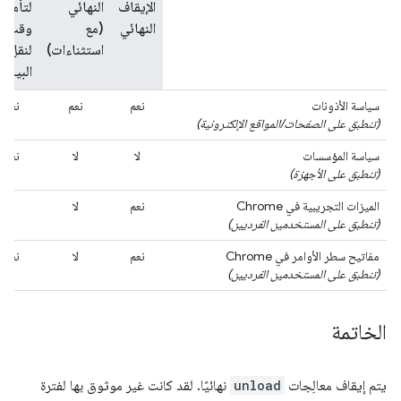
الإيقاف
النهائي
لتأمين
النهائي
(مع
وقت
استثناءات)
لنقل
البيانا
سياسة الأذونات
نعم
نعم
نعم
(تنطبق على الصفحات/المواقع الإلكترونية)
سياسة المؤسسات
لا
لا
نعم
(تنطبق على الأجهزة)
الميزات التجريبية في Chrome
نعم
لا
لا
(تنطبق على المستخدمين الفرديين)
مفاتيح سطر الأوامر في Chrome
نعم
لا
نعم
(تنطبق على المستخدمين الفرديين)
الخاتمة
يتم إيقاف معالِجات
unload
نهائيًا. لقد كانت غير موثوق بها لفترة