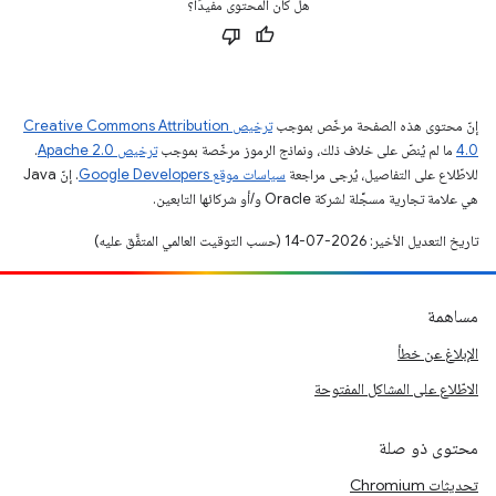
هل كان المحتوى مفيدًا؟
إنّ محتوى هذه الصفحة مرخّص بموجب
ترخيص Creative Commons Attribution
4.0‏
ما لم يُنصّ على خلاف ذلك، ونماذج الرموز مرخّصة بموجب
ترخيص Apache 2.0‏
.
للاطّلاع على التفاصيل، يُرجى مراجعة
سياسات موقع Google Developers‏
. إنّ Java
هي علامة تجارية مسجَّلة لشركة Oracle و/أو شركائها التابعين.
تاريخ التعديل الأخير: 2026-07-14 (حسب التوقيت العالمي المتفَّق عليه)
مساهمة
الإبلاغ عن خطأ
الاطّلاع على المشاكل المفتوحة
محتوى ذو صلة
تحديثات Chromium