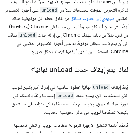
يرى فريق Chrome أنّ استخدام نموذج الأجهزة الجوّالة لمنح الأولوية
لذاكرة التخزين المؤقت للصفحات بدلاً من
unload
على أجهزة الكمبيوتر
المكتبي
سيؤدي إلى حدوث مشاكل
من خلال جعله أقل موثوقية هناك
أيضًا، في حين أنّه كان موثوقًا به إلى حد ما في Chrome (وFirefox)
من قبل. بدلاً من ذلك، يهدف Chrome إلى إزالة حدث
unload
تمامًا.
إلى أن يتم ذلك، سيظل موثوقًا به على أجهزة الكمبيوتر المكتبي في
Chrome للمستخدمين الذين أوقفوا الإعداد بشكل صريح.
لماذا يتم إيقاف حدث
unload
نهائيًا؟
يُعدّ إيقاف
unload
نهائيًا خطوة أساسية في إدراك أكبر بكثير للويب
الذي نستخدمه الآن. يمنح حدث
unload
إحساسًا زائفًا بالتحكّم في
دورة حياة التطبيق، وهو ما لم يعُد صحيحًا بشكل متزايد في ما يتعلق
بكيفية تصفّحنا للويب في عالم الحوسبة الحديث.
تُجمّد أنظمة تشغيل الأجهزة الجوّالة صفحات الويب أو تلغي تحميلها