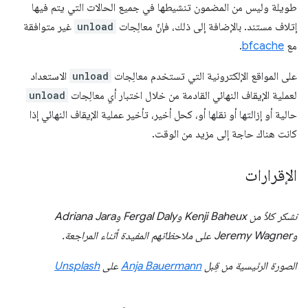
طويلة وليس من المضمون تنشيطها في جميع الحالات التي يتم فيها
إتلاف مستند. بالإضافة إلى ذلك، فإنّ معالِجات
unload
غير متوافقة
مع
bfcache
.
على المواقع الإلكترونية التي تستخدم معالِجات
unload
الاستعداد
لعملية الإيقاف النهائي القادمة من خلال اختبار أي معالِجات
unload
حالية أو إزالتها أو نقلها أو، كحل أخير، تأخير عملية الإيقاف النهائي إذا
كانت هناك حاجة إلى مزيد من الوقت.
الإقرارات
نشكر كلاً من Kenji Baheux وFergal Daly وAdriana Jara
وJeremy Wagner على ملاحظاتهم المفيدة أثناء المراجعة.
الصورة الرئيسية من قِبل
Anja Bauermann
على
Unsplash