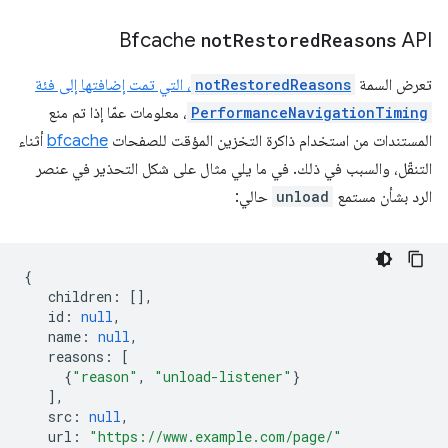
‫Bfcache
not
Restored
Reasons
API
تعرض السمة
notRestoredReasons
، التي تمت إضافتها إلى فئة
PerformanceNavigationTiming
، معلومات عمّا إذا تم منع
المستندات من استخدام ذاكرة التخزين المؤقت للصفحات
bfcache
أثناء
التنقّل، والسبب في ذلك. في ما يلي مثال على شكل التحذير في عنصر
الرد بشأن مستمع
unload
حالي:
{
children
:
[],
id
:
null
,
name
:
null
,
reasons
:
[
{
"reason"
,
"unload-listener"
}
],
src
:
null
,
url
:
"https://www.example.com/page/"