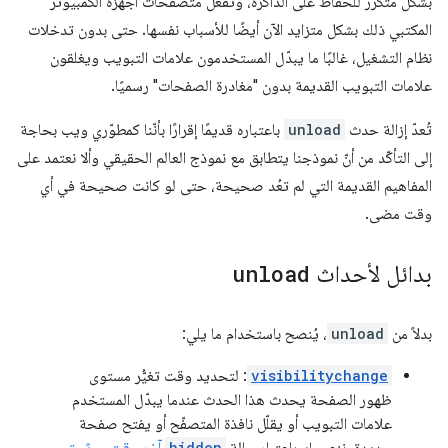
بشكل متكرر للحفاظ على الذاكرة، وتفعل متصفّحات أجهزة الكمبيوتر
المكتبي ذلك بشكل متزايد الآن أيضًا للأسباب نفسها. حتى بدون تدخلات
نظام التشغيل، غالبًا ما يبدّل المستخدمون علامات التبويب ويغلقون
علامات التبويب القديمة بدون "مغادرة الصفحات" رسميًا.
تُعدّ إزالة حدث
unload
باعتباره قديمًا إقرارًا بأنّنا كمطوّري ويب بحاجة
إلى التأكّد من أنّ نموذجنا يتطابق مع نموذج العالم الحقيقي وألا نعتمد على
المفاهيم القديمة التي لم تعُد صحيحة، حتى لو كانت صحيحة في أي
وقت مضى.
بدائل لأحداث
unload
بدلاً من
unload
، يُنصح باستخدام ما يلي:
visibilitychange
: لتحديد وقت تغيُّر مستوى
ظهور الصفحة يحدث هذا الحدث عندما يبدّل المستخدم
علامات التبويب أو يقلّل نافذة المتصفّح أو يفتح صفحة
جديدة. ننصحك باعتبار حالة
hidden
آخر وقت موثوق