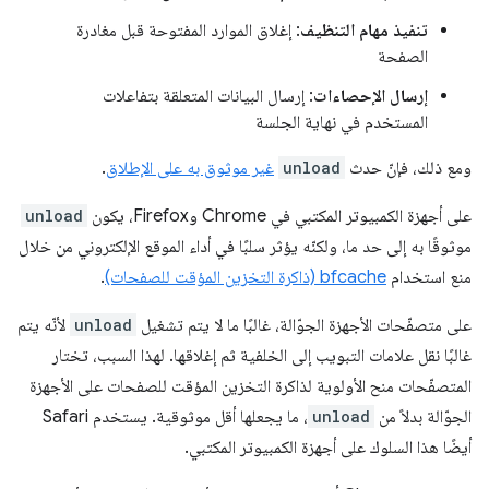
تنفيذ مهام التنظيف
: إغلاق الموارد المفتوحة قبل مغادرة
الصفحة
إرسال الإحصاءات
: إرسال البيانات المتعلقة بتفاعلات
المستخدم في نهاية الجلسة
ومع ذلك، فإنّ حدث
unload
غير موثوق به على الإطلاق
.
على أجهزة الكمبيوتر المكتبي في Chrome وFirefox، يكون
unload
موثوقًا به إلى حد ما، ولكنّه يؤثر سلبًا في أداء الموقع الإلكتروني من خلال
منع استخدام
bfcache (ذاكرة التخزين المؤقت للصفحات)
.
على متصفّحات الأجهزة الجوّالة، غالبًا ما لا يتم تشغيل
unload
لأنّه يتم
غالبًا نقل علامات التبويب إلى الخلفية ثم إغلاقها. لهذا السبب، تختار
المتصفّحات منح الأولوية لذاكرة التخزين المؤقت للصفحات على الأجهزة
الجوّالة بدلاً من
unload
، ما يجعلها أقل موثوقية. يستخدم Safari
أيضًا هذا السلوك على أجهزة الكمبيوتر المكتبي.