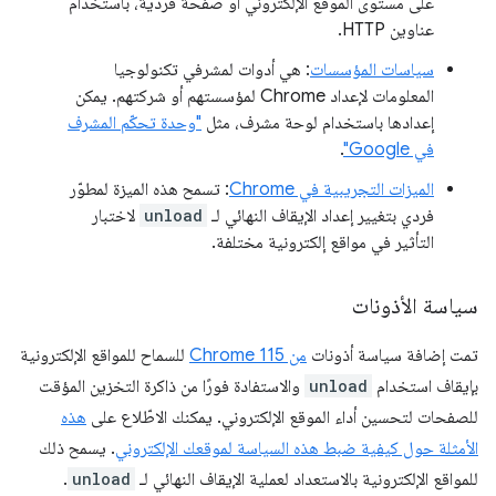
على مستوى الموقع الإلكتروني أو صفحة فردية، باستخدام
عناوين HTTP.
سياسات المؤسسات
: هي أدوات لمشرفي تكنولوجيا
المعلومات لإعداد Chrome لمؤسستهم أو شركتهم. يمكن
إعدادها باستخدام لوحة مشرف، مثل
"وحدة تحكّم المشرف
في Google"
.
الميزات التجريبية في Chrome
: تسمح هذه الميزة لمطوّر
فردي بتغيير إعداد الإيقاف النهائي لـ
unload
لاختبار
التأثير في مواقع إلكترونية مختلفة.
سياسة الأذونات
تمت إضافة سياسة أذونات
من Chrome 115
للسماح للمواقع الإلكترونية
بإيقاف استخدام
unload
والاستفادة فورًا من ذاكرة التخزين المؤقت
للصفحات لتحسين أداء الموقع الإلكتروني. يمكنك الاطّلاع على
هذه
الأمثلة حول كيفية ضبط هذه السياسة لموقعك الإلكتروني
. يسمح ذلك
للمواقع الإلكترونية بالاستعداد لعملية الإيقاف النهائي لـ
unload
.