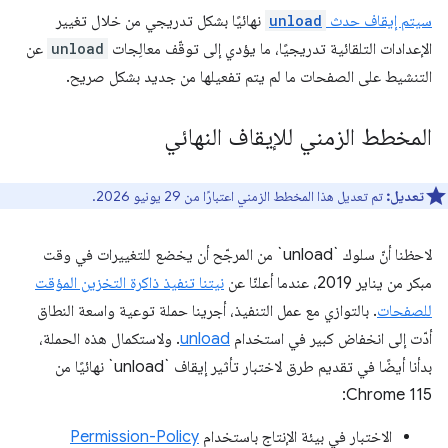
سيتم إيقاف حدث
unload
نهائيًا بشكل تدريجي من خلال تغيير
الإعدادات التلقائية تدريجيًا، ما يؤدي إلى توقّف معالِجات
unload
عن
التنشيط على الصفحات ما لم يتم تفعيلها من جديد بشكل صريح.
المخطط الزمني للإيقاف النهائي
تعديل:
تم تعديل هذا المخطط الزمني اعتبارًا من 29 يونيو 2026.
لاحظنا أنّ سلوك `unload` من المرجّح أن يخضع للتغييرات في وقت
مبكر من يناير 2019، عندما أعلنّا عن
نيتنا تنفيذ ذاكرة التخزين المؤقت
للصفحات
. بالتوازي مع عمل التنفيذ، أجرينا حملة توعية واسعة النطاق
أدّت إلى انخفاض كبير في استخدام
unload
. ولاستكمال هذه الحملة،
بدأنا أيضًا في تقديم طرق لاختبار تأثير إيقاف `unload` نهائيًا من
Chrome 115:
الاختبار في بيئة الإنتاج باستخدام
Permission-Policy