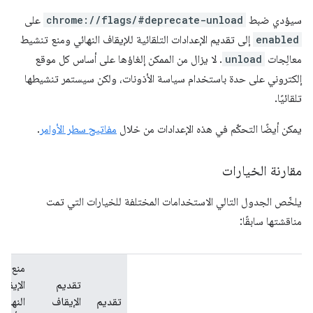
سيؤدي ضبط
chrome://flags/#deprecate-unload
على
enabled
إلى تقديم الإعدادات التلقائية للإيقاف النهائي ومنع تنشيط
معالِجات
unload
. لا يزال من الممكن إلغاؤها على أساس كل موقع
إلكتروني على حدة باستخدام سياسة الأذونات، ولكن سيستمر تنشيطها
تلقائيًا.
يمكن أيضًا التحكّم في هذه الإعدادات من خلال
مفاتيح سطر الأوامر
.
مقارنة الخيارات
يلخّص الجدول التالي الاستخدامات المختلفة للخيارات التي تمت
مناقشتها سابقًا:
منع
تقديم
الإيقا
تقديم
الإيقاف
النهائي