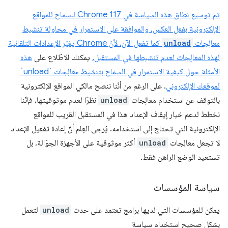
تم توسيع نطاق هذه السياسة في Chrome 117 للسماح للمواقع
الإلكترونية بفعل العكس، والموافقة على الاستمرار في محاولة تنشيط
معالِجات
unload
كما تفعل الآن، لأنّ Chrome يغيّر الإعدادات التلقائية
لهذه المعالِجات لعدم تنشيطها في المستقبل.
يمكنك الاطّلاع على
هذه
الأمثلة حول كيفية الاستمرار في السماح بتنشيط معالِجات `unload`
لموقعك الإلكتروني
. على الرغم من أنّنا ننصح مالكي المواقع الإلكترونية
بالتوقف عن استخدام معالِجات
unload
نظرًا لعدم موثوقيتها، فإنّنا
نخطط لدعم خيار إيقاف الإعداد هذا في المستقبل القريب للمواقع
الإلكترونية التي تحتاج إلى استخدامه. يُرجى العِلم أنّ إعادة تفعيل الإعداد
لا تجعل معالِجات
unload
أكثر موثوقية على الأجهزة الجوّالة، بل
تستعيد الوضع الراهن فقط.
سياسة المؤسسات
يمكن للمؤسسات التي لديها برامج تعتمد على حدث
unload
لتعمل
بشكل صحيح استخدام سياسة