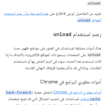
.
unload
لمزيد من التفاصيل، يُرجى الاطّلاع على
هذه النصيحة بشأن عدم استخدام
المعالِج
unload
.
رصد استخدام
unload
هناك أدوات مختلفة لمساعدتك في العثور على مواضع ظهور حدث
unload
على الصفحات. يسمح ذلك للمواقع الإلكترونية باكتشاف ما إذا
كانت تستخدم هذا الحدث، سواء في الرمز الخاص بها أو باستخدام
المكتبات، وبالتالي قد تتأثر بعملية الإيقاف النهائي القادمة.
أدوات مطوري البرامج في Chrome
أدوات مطوري البرامج في Chrome
تتضمّن عملية
back-forward-
cache
تدقيق
لمساعدتك في تحديد المشاكل التي قد تمنع صفحتك