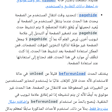
به لحفظ بيانات التطبيق والمستخدم.
pagehide
: لتحديد وقت انتقال المستخدم من الصفحة
يحدث هذا الحدث عندما ينتقل المستخدم من الصفحة أو
يُعيد تحميلها أو يُغلق نافذة المتصفّح. لا يتم تنشيط حدث
pagehide
عند تصغير الصفحة أو التبديل إلى علامة
تبويب أخرى. يُرجى العِلم أنّه بما أنّ
pagehide
لا يجعل
الصفحة غير مؤهّلة لذاكرة التخزين المؤقت للصفحات، فمن
الممكن استعادة الصفحة بعد تنشيط هذا الحدث. إذا كنت
تنظّف أي موارد في هذا الحدث، فقد تحتاج إلى استعادتها
عند استعادة الصفحة.
يختلف الحدث
beforeunload
قليلاً عن
unload
في حالة
الاستخدام، لأنّه حدث قابل للإلغاء. غالبًا ما يُستخدم لتحذير المستخدمين
من التغييرات غير المحفوظة عند الانتقال من الصفحة. هذا الحدث غير
موثوق به أيضًا لأنّه لن يتم تنشيطه إذا تم إغلاق علامة تبويب في
الخلفية. يُنصح بالحدّ من استخدام
beforeunload
و
إضافته بشكل
مشروط فقط
. بدلاً من ذلك، استخدِم الأحداث المذكورة سابقًا لمعظم بدائل