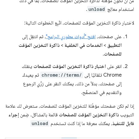
من أن تكون مؤهّلة لذاكرة التخزين المؤقت للصفحات، بما في ذلك
استخدام معالِج
unload
.
لاختبار ذاكرة التخزين المؤقت للصفحات، اتّبِع الخطوات التالية:
على صفحتك،
افتح "أدوات مطوري البرامج"
، ثم انتقِل إلى
التطبيق
>
الخدمات في الخلفية
>
ذاكرة التخزين المؤقت
للصفحات
.
انقر على
اختبار ذاكرة التخزين المؤقت للصفحات
ينقلك
Chrome تلقائيًا إلى
chrome://terms/
ثم يعيدك
إلى صفحتك. بدلاً من ذلك، يمكنك النقر على زرَّي الرجوع
والتقديم في المتصفّح.
إذا لم تكن صفحتك مؤهّلة للتخزين المؤقت للصفحات، ستعرض لك علامة
التبويب
ذاكرة التخزين المؤقت للصفحات
قائمة بالمشاكل. ضِمن
إجراء
قابل للتنفيذ
، يمكنك معرفة ما إذا كنت تستخدم
unload