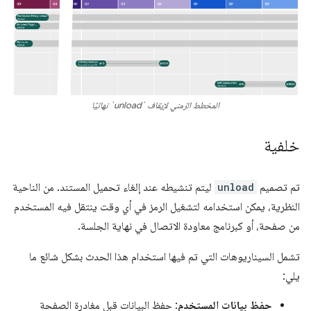
المخطط الزمني لإيقاف `unload` نهائيًا
خلفية
تم تصميم
unload
ليتم تنشيطه عند إلغاء تحميل المستند. من الناحية
النظرية، يمكن استخدامه لتشغيل الرمز في أي وقت ينتقل فيه المستخدم
من صفحة، أو كبرنامج معاودة الاتصال في نهاية الجلسة.
تشمل السيناريوهات التي تم فيها استخدام هذا الحدث بشكل شائع ما
يلي:
حفظ بيانات المستخدم
: حفظ البيانات قبل مغادرة الصفحة