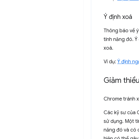
Ý định xoá
Thông báo về ý 
tính năng đó. 
xoá.
Ví dụ:
Ý định n
Giảm thiểu
Chrome tránh x
Các kỹ sư của C
sử dụng. Một tí
năng đó và có c
hiện có thể gâ