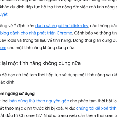
 khác dự định tiếp tục hỗ trợ tính năng đó: việc xoá tính năn
uyệt
.
ăng về Ý định trên
danh sách gửi thư blink-dev
, các thông b
 blog dành cho nhà phát triển Chrome
. Cảnh báo và thông ti
vTools và trong tài liệu về tính năng. Dòng thời gian cũng 
com
cho một tính năng không dùng nữa.
 lại một tính năng không dùng nữa
để bạn có thể tạm thời tiếp tục sử dụng một tính năng sau k
ặc định.
ệm ngừng sử dụng
 loại
bản dùng thử theo nguyên gốc
cho phép tạm thời bật lạ
ắt theo mặc định trước khi bị xoá. Ví dụ:
chúng tôi đã xoá tính
bắt đầu từ Chrome 127. Những trang web cần thêm thời gian tr