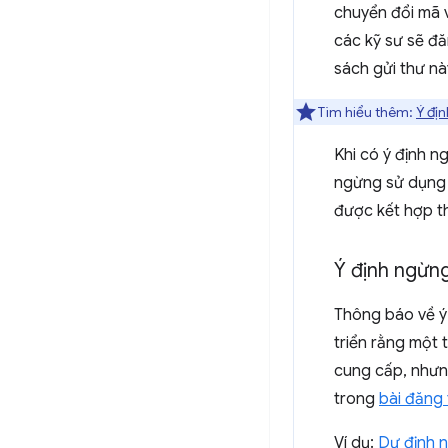
chuyển đổi mã v
các kỹ sư sẽ đ
sách gửi thư này
Tìm hiểu thêm:
Ý địn
Khi có ý định n
ngừng sử dụng
được kết hợp 
Ý định ngừn
Thông báo về ý
triển rằng một t
cung cấp, nhưn
trong
bài đăng 
Ví dụ:
Dự định n