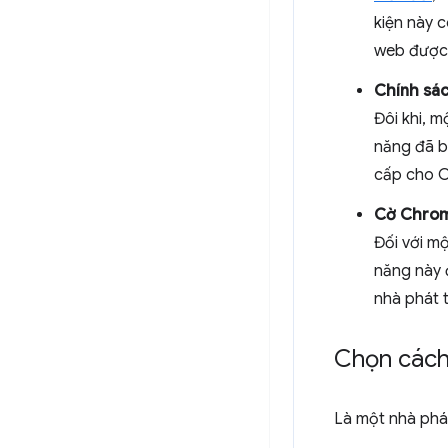
kiện này 
web được c
Chính sá
Đôi khi, 
năng đã b
cấp cho C
Cờ Chro
Đối với m
năng này đ
nhà phát t
Chọn cách 
Là một nhà phát