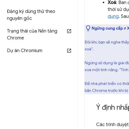
Xoá
: Ban 
thời sử d
Đăng ký dùng thử theo
dụng
. Sa
nguyên gốc
Ngừng cung cấp ≠ 
Trạng thái của Nền tảng
Chrome
Đôi khi, bạn sẽ nghe th
xoá".
Dự án Chromium
Ngừng sử dụng là giai đo
xoá một tính năng. "Tín
Để nhà phát triển có thờ
bản Chrome trước khi bị 
Ý định nhấ
Các trình duyệ