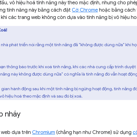
đầu, vô hiệu hoá tính năng này theo mặc định, nhưng cho phép
ụng tính năng này bằng cách đặt
Cờ Chrome
hoặc bằng cách 
u khi các trang web không còn dựa vào tính năng bị vô hiệu h
Xoá!
ấy nhà phát triển nói rằng một tính năng đã "không được dùng nữa" khi 
ạn thông báo trước khi xoá tính năng, khi các nhà cung cấp trình duyệt
h năng này không được dùng nữa" có nghĩa là tính năng đó vẫn hoạt động
i gian hành động sau khi một tính năng bị ngừng hoạt động, tính năng đ
vô hiệu hoá theo mặc định và sau đó bị xoá.
p nháy
t web dựa trên
Chromium
(chẳng hạn như Chrome) sử dụng
c