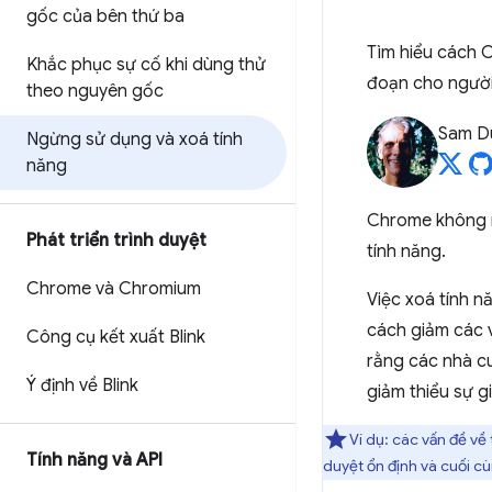
gốc của bên thứ ba
Tìm hiểu cách C
Khắc phục sự cố khi dùng thử
đoạn cho người 
theo nguyên gốc
Sam D
Ngừng sử dụng và xoá tính
năng
Chrome không n
Phát triển trình duyệt
tính năng.
Chrome và Chromium
Việc xoá tính n
cách giảm các 
Công cụ kết xuất Blink
rằng các nhà cu
Ý định về Blink
giảm thiểu sự g
Ví dụ: các vấn đề về
Tính năng và API
duyệt ổn định và cuối cù