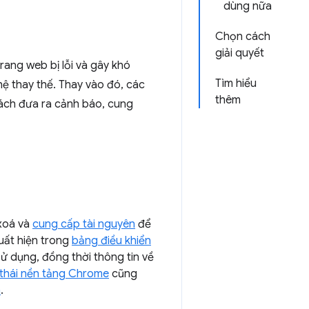
dùng nữa
Chọn cách
giải quyết
rang web bị lỗi và gây khó
Tìm hiểu
hệ thay thế. Thay vào đó, các
thêm
ách đưa ra cảnh báo, cung
 xoá và
cung cấp tài nguyên
để
uất hiện trong
bảng điều khiển
ử dụng, đồng thời thông tin về
 thái nền tảng Chrome
cũng
n
.