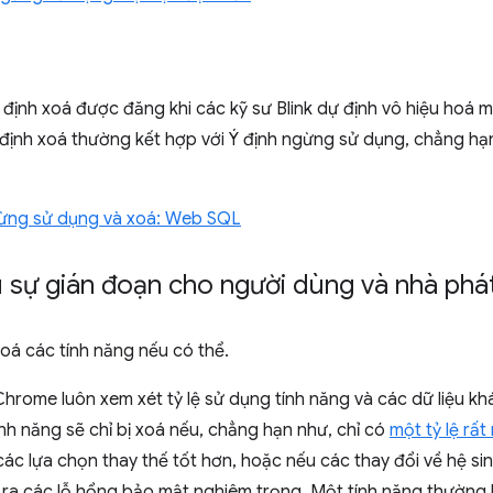
định xoá được đăng khi các kỹ sư Blink dự định vô hiệu hoá 
Ý định xoá thường kết hợp với Ý định ngừng sử dụng, chẳng h
gừng sử dụng và xoá: Web SQL
 sự gián đoạn cho người dùng và nhà phát
oá các tính năng nếu có thể.
hrome luôn xem xét tỷ lệ sử dụng tính năng và các dữ liệu kh
nh năng sẽ chỉ bị xoá nếu, chẳng hạn như, chỉ có
một tỷ lệ rấ
ác lựa chọn thay thế tốt hơn, hoặc nếu các thay đổi về hệ sin
y ra các lỗ hổng bảo mật nghiêm trọng. Một tính năng thường