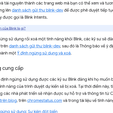
à tài nguyên thành các trang web mà bạn có thể xem và tương
ăng lên
danh sách gửi thư blink-dev
để được phê duyệt tiếp tụ
 được gọi là Blink Intents.
h của Blink là gì?
gừng sử dụng rồi xoá một tính năng khỏi Blink, các kỹ sư sẽ 
 trên
danh sách gửi thư blink-dev
, sau đó là Thông báo về ý đ
thành một
Ý định ngừng sử dụng và xoá
.
g cung cấp
 định ngừng sử dụng được các kỹ sư Blink đăng khi họ muốn 
ính năng của trình duyệt dự kiến sẽ bị xoá. Tại thời điểm này, 
g các nhà phát triển sẽ nhận được sự hỗ trợ và thông tin từ
trên blog
, trên
chromestatus.com
và trong tài liệu về tính nă
gừng sử dụng: Sự kiện đột biến