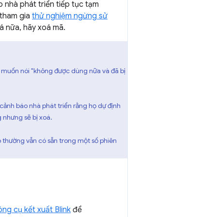
 nhà phát triển tiếp tục tạm
tham gia
thử nghiệm ngừng sử
oá nữa, hãy xoá mã.
họ muốn nói "không được dùng nữa và đã bị
 cảnh báo nhà phát triển rằng họ dự định
 nhưng sẽ bị xoá.
ó thường vẫn có sẵn trong một số phiên
ông cụ kết xuất Blink
để