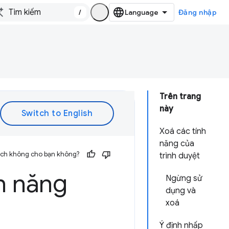
/
Đăng nhập
Trên trang
này
Xoá các tính
năng của
 ích không cho bạn không?
trình duyệt
h năng
Ngừng sử
dụng và
xoá
Ý định nhấp