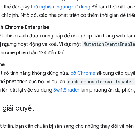
có thể đăng ký
thử nghiệm ngừng sử dụng
để tạm thời bật lại 
hỉ định. Nhờ đó, các nhà phát triển có thêm thời gian để triển
ch Chrome Enterprise
một chính sách được cung cấp để cho phép các trang web tạm 
ị ngừng hoạt động và xoá. Ví dụ: một
MutationEventsEnabl
hrome phiên bản 124 đến 136.
me
ột số tính năng không dùng nữa,
cờ Chrome
sẽ cung cấp quyền
ể phát triển cục bộ. Ví dụ: cờ
enable-unsafe-swiftshader
riển bật lại việc sử dụng
SwiftShader
làm phương án dự phòn
giải quyết
 triển, bạn cần chuẩn bị sẵn sàng cho những thay đổi về nền