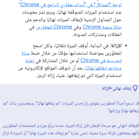
لوحة "المشاكل" في "أدوات مطوّري البرامج في Chrome"
عند استخدام الميزات المتوقّفة نهائيًا، ويتم نشر معلومات
حول الجداول الزمنية لإيقاف الميزات نهائيًا والدعم على
حالة منصة Chrome
وفي
Chrome للمطوّرين
في
المقالات ومشاركات المدونة.
الإزالة
: في البداية، أوقِف الميزة تلقائيًا، ولكن اسمح
للمطوّرين بمواصلة استخدامها مؤقتًا من خلال ضبط
ميزة
تجريبية في Chrome
أو من خلال المشاركة في
إعادة
ميزة تم إيقافها نهائيًا
. بعد أن تتوقف المواقع الإلكترونية عن
استخدام الميزة التي تم إيقافها، عليك إزالة الرمز.
إيقاف نهائي ≠ إزالة
قد تسمع أحيانًا المطوّرين يقولون إنّ إحدى الميزات "تم إيقافها نهائيًا"، ويقصدون بذلك "تم
إيقافها نهائيًا وإزالتها".
الإيقاف النهائي هو مرحلة الإعلان قبل إزالة الميزة، عندما يبلّغ مورّدو المتصفحات المطوّرين
بأنّهم يخططون لإزالة ميزة معيّنة. تعني عبارة "تم إيقاف هذه الميزة نهائيًا" أنّ الميزة لا تزال