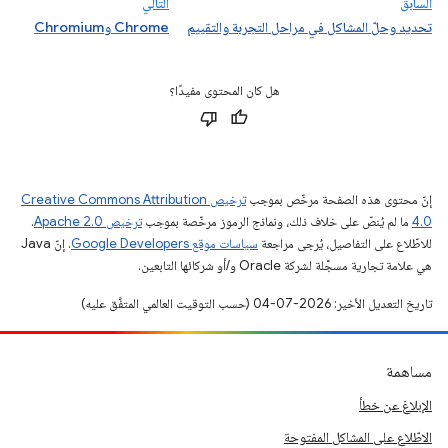
السابق
التالي
تحديد وحلّ المشاكل في مراحل التجربة والتقييم
Chrome وChromium
هل كان المحتوى مفيدًا؟
إنّ محتوى هذه الصفحة مرخّص بموجب
ترخيص Creative Commons Attribution
4.0‏
ما لم يُنصّ على خلاف ذلك، ونماذج الرموز مرخّصة بموجب
ترخيص Apache 2.0‏
.
للاطّلاع على التفاصيل، يُرجى مراجعة
سياسات موقع Google Developers‏
. إنّ Java
هي علامة تجارية مسجَّلة لشركة Oracle و/أو شركائها التابعين.
تاريخ التعديل الأخير: 2026-07-04 (حسب التوقيت العالمي المتفَّق عليه)
مساهمة
الإبلاغ عن خطأ
الاطّلاع على المشاكل المفتوحة