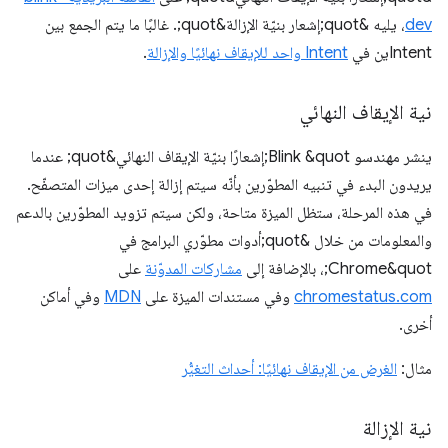
dev
، يليه &quot;إشعار بنيّة الإزالة&quot;. غالبًا ما يتم الجمع بين
Intentين في
Intent واحد للإيقاف نهائيًا والإزالة
.
نية الإيقاف النهائي
ينشر مهندسو Blink &quot;إشعارًا بنيّة الإيقاف النهائي&quot; عندما
يريدون البدء في تنبيه المطوّرين بأنّه سيتم إزالة إحدى ميزات المتصفّح.
في هذه المرحلة، ستظل الميزة متاحة، ولكن سيتم تزويد المطوّرين بالدعم
والمعلومات من خلال &quot;أدوات مطوّري البرامج في
Chrome&quot;، بالإضافة إلى
مشاركات المدوّنة
على
chromestatus.com
وفي مستندات الميزة على
MDN
وفي أماكن
أخرى.
مثال:
الغرض من الإيقاف نهائيًا: أحداث التغيُّر
نية الإزالة