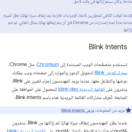
متاحة، ولكن سيتم إزالتها في وقت لاحق.
لإتاحة الوقت الكافي للمطوّرين لاتخاذ الإجراءات اللازمة بعد إيقاف ميزة نهائيًا، تظل الميزة
متاحة عادةً لعدة إصدارات من Chrome قبل أن يتم إيقافها نهائيًا بشكل تلقائي، ثم تتم
إزالتها.
Blink Intents
تستخدم متصفّحات الويب المستندة إلى
Chromium
، مثل Chrome،
محرك العرض Blink
لتحويل الرموز والموارد إلى صفحات ويب يمكنك
عرضها والتفاعل معها. عندما يريد المهندسون إجراء تغيير على Blink،
ينشرون على
القائمة البريدية blink-dev
للحصول على الموافقة على
المتابعة. تُعرف مشاركات القائمة البريدية هذه باسم Blink Intents.
مزيد من المعلومات:
ما هي Blink Intents؟
عندما يقرّر المهندسون إيقاف ميزة نهائيًا ثم إزالتها من Blink، ينشرون
&quot;إشعارًا بنيّة الإيقاف النهائي&quot; على
القائمة البريدية blink-