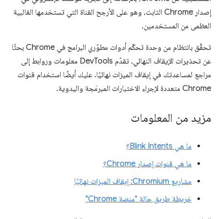
إصدار Chrome الثابت، وهو على الأرجح القناة التي تستخدمها الغالبية
العظمى من المستخدمين.
تحقَّق بانتظام من وحدة تحكّم أدوات مطوّري البرامج في Chrome بحثًا
عن تحذيرات الإيقاف النهائي. تقدّم DevTools معلومات وروابط إلى
مراجع لمساعدتك في إيقاف الميزات نهائيًا. عليك أيضًا استخدام قنوات
Chrome متعددة لإجراء الاختبارات المبرمَجة واليدوية.
مزيد من المعلومات
ما هي Blink Intents؟
ما هي قنوات إصدار Chrome؟
مشاريع Chromium: إيقاف الميزات نهائيًا
خريطة طريق حالة "منصة Chrome"