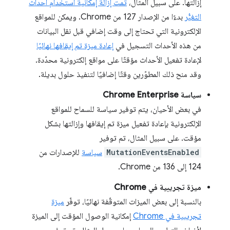
إزالتها. على سبيل المثال،
تمت إزالة إمكانية استخدام أحداث
التغيُّر
بدءًا من الإصدار 127 من Chrome. ويمكن للمواقع
الإلكترونية التي تحتاج إلى وقت إضافي قبل نقل البيانات
من هذه الأحداث التسجيل في
إعادة ميزة تم إيقافها نهائيًا
لإعادة تفعيل الأحداث مؤقتًا على مواقع إلكترونية محدّدة.
وقد منح ذلك المطوّرين وقتًا إضافيًا لتنفيذ حلول بديلة.
سياسة Chrome Enterprise
في بعض الأحيان، يتم توفير سياسة للسماح للمواقع
الإلكترونية بإعادة تفعيل ميزة تم إيقافها وإزالتها بشكل
مؤقت. على سبيل المثال، تم توفير
MutationEventsEnabled
سياسة
للإصدارات من
124 إلى 136 من Chrome.
ميزة تجريبية في Chrome
بالنسبة إلى بعض الميزات المتوقّفة نهائيًا، توفّر
ميزة
تجريبية في Chrome
إمكانية الوصول المؤقت إلى الميزة