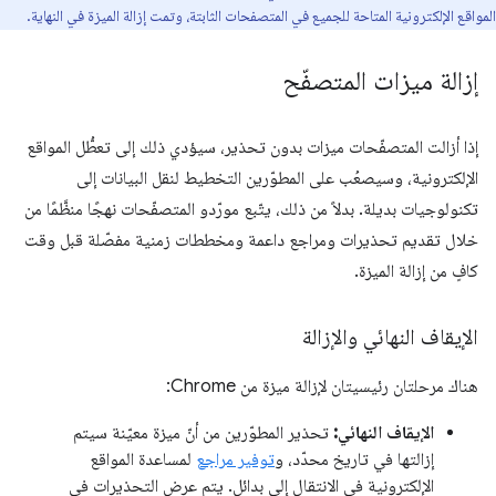
المواقع الإلكترونية المتاحة للجميع في المتصفحات الثابتة، وتمت إزالة الميزة في النهاية.
إزالة ميزات المتصفّح
إذا أزالت المتصفّحات ميزات بدون تحذير، سيؤدي ذلك إلى تعطُّل المواقع
الإلكترونية، وسيصعُب على المطوّرين التخطيط لنقل البيانات إلى
تكنولوجيات بديلة. بدلاً من ذلك، يتّبع مورّدو المتصفّحات نهجًا منظَّمًا من
خلال تقديم تحذيرات ومراجع داعمة ومخططات زمنية مفصّلة قبل وقت
كافٍ من إزالة الميزة.
الإيقاف النهائي والإزالة
هناك مرحلتان رئيسيتان لإزالة ميزة من Chrome:
الإيقاف النهائي:
تحذير المطوّرين من أنّ ميزة معيّنة سيتم
إزالتها في تاريخ محدّد، و
توفير مراجع
لمساعدة المواقع
الإلكترونية في الانتقال إلى بدائل. يتم عرض التحذيرات في