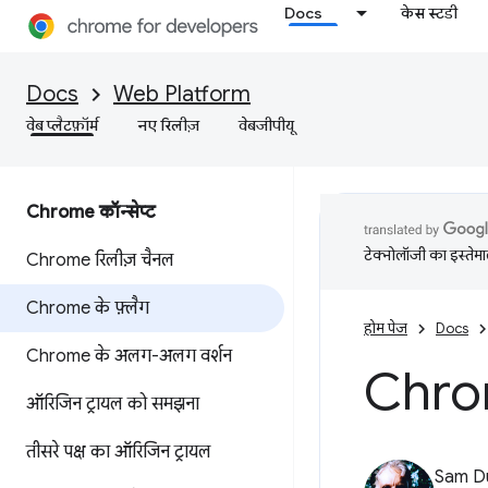
Docs
केस स्टडी
Docs
Web Platform
वेब प्लैटफ़ॉर्म
नए रिलीज़
वेबजीपीयू
Chrome कॉन्सेप्ट
टेक्नोलॉजी का इस्तेमाल
Chrome रिलीज़ चैनल
Chrome के फ़्लैग
होम पेज
Docs
Chrome के अलग-अलग वर्शन
Chrome
ऑरिजिन ट्रायल को समझना
तीसरे पक्ष का ऑरिजिन ट्रायल
Sam D