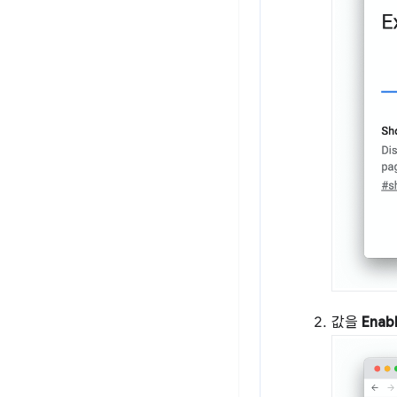
값을
Enab