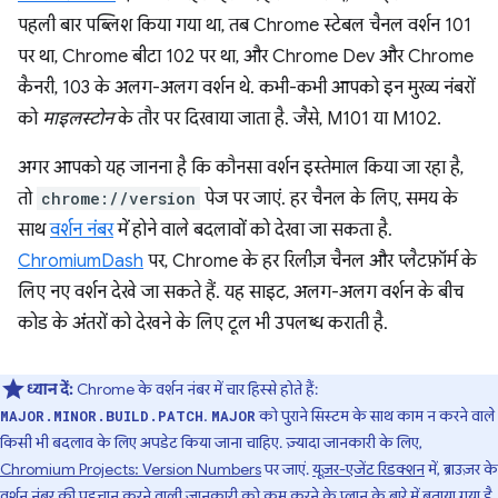
पहली बार पब्लिश किया गया था, तब Chrome स्टेबल चैनल वर्शन 101
पर था, Chrome बीटा 102 पर था, और Chrome Dev और Chrome
कैनरी, 103 के अलग-अलग वर्शन थे. कभी-कभी आपको इन मुख्य नंबरों
को
माइलस्टोन
के तौर पर दिखाया जाता है. जैसे, M101 या M102.
अगर आपको यह जानना है कि कौनसा वर्शन इस्तेमाल किया जा रहा है,
तो
chrome://version
पेज पर जाएं. हर चैनल के लिए, समय के
साथ
वर्शन नंबर
में होने वाले बदलावों को देखा जा सकता है.
ChromiumDash
पर, Chrome के हर रिलीज़ चैनल और प्लैटफ़ॉर्म के
लिए नए वर्शन देखे जा सकते हैं. यह साइट, अलग-अलग वर्शन के बीच
कोड के अंतरों को देखने के लिए टूल भी उपलब्ध कराती है.
ध्यान दें:
Chrome के वर्शन नंबर में चार हिस्से होते हैं:
.
को पुराने सिस्टम के साथ काम न करने वाले
MAJOR.MINOR.BUILD.PATCH
MAJOR
किसी भी बदलाव के लिए अपडेट किया जाना चाहिए. ज़्यादा जानकारी के लिए,
Chromium Projects: Version Numbers
पर जाएं.
यूज़र-एजेंट रिडक्शन
में, ब्राउज़र के
वर्शन नंबर की पहचान करने वाली जानकारी को कम करने के प्लान के बारे में बताया गया है.