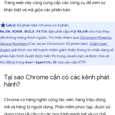
Trang web này cũng cung cấp các công cụ để xem sự
khác biệt về mã giữa các phiên bản.
Lưu ý:
Số phiên bản Chrome có 4 phần:
. Bạn phải cập nhật
cho mọi thay
MAJOR.MINOR.BUILD.PATCH
MAJOR
đổi không tương thích ngược. Tìm hiểu thêm qua
Chromium Projects:
Version Numbers
(Các dự án Chromium: Số phiên bản).
Giảm User-
Agent
giải thích các kế hoạch nhằm giảm thiểu thông tin nhận dạng số
phiên bản trình duyệt được hiển thị trong JavaScript và được chia sẻ
thụ động trong
tiêu đề của yêu cầu HTTP.
User-Agent
Tại sao Chrome cần có các kênh phát
hành?
Chrome có hàng nghìn cộng tác viên, hàng triệu dòng
mã và hàng tỷ người dùng. Phần mềm phức tạp, được sử
dụng rộng rãi cần có các quy trình mạnh mẽ và cơ chế