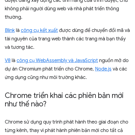
duyệt đang xây dựng các tính năng của trình duyệt, chứ
không phải người dùng web và nhà phát triển thông
thường.
Blink
là
công cụ kết xuất
được dùng để chuyển đổi mã và
tài nguyên của trang web thành các trang mà bạn thấy
và tương tác.
V8
là
công cụ WebAssembly và JavaScript
nguồn mở do
dự án Chromium phát triển cho Chrome,
Node.js
và các
ứng dụng cũng như môi trường khác.
Chrome triển khai các phiên bản mới
như thế nào?
Chrome sử dụng quy trình phát hành theo giai đoạn cho
từng kênh, thay vì phát hành phiên bản mới cho tất cả