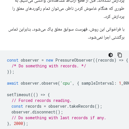
پردازش نشده‌اند، قبل از قطع ارتباط مشاهده‌گر، واکشی می‌کنیم، به
طوری که هنگام خاموش کردن ناظر، می‌توان تمام رکوردهای معلق را
پردازش کرد.
با فراخوانی این روش، فهرست سوابق معلق پاک می‌شود، بنابراین تماس
برگشتی اجرا نمی‌شود.
const
observer
=
new
PressureObserver
((
records
)
=
>
{
/* Do something with records. */
});
await
observer
.
observe
(
'cpu'
,
{
sampleInterval
:
1
_00
setTimeout
(()
=
>
{
// Forced records reading.
const
records
=
observer
.
takeRecords
();
observer
.
disconnect
();
// Do something with last records if any.
},
2000
);