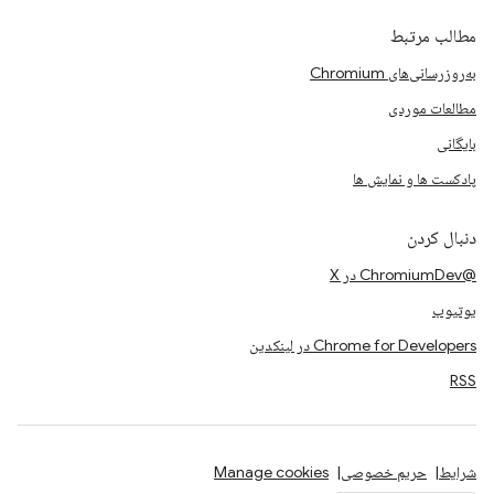
مطالب مرتبط
به‌روزرسانی‌های Chromium
مطالعات موردی
بایگانی
پادکست ها و نمایش ها
دنبال کردن
@ChromiumDev در X
یوتیوب
Chrome for Developers در لینکدین
RSS
شرایط
حریم خصوصی
Manage cookies