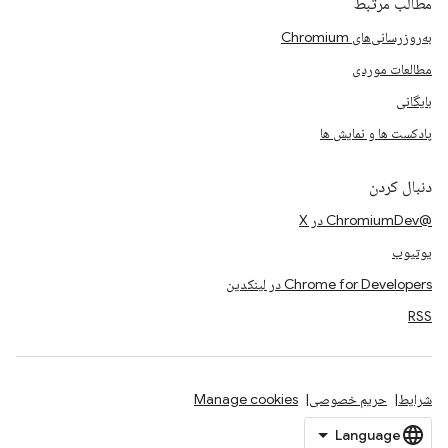
مطالب مرتبط
به‌روزرسانی‌های Chromium
مطالعات موردی
بایگانی
پادکست ها و نمایش ها
دنبال کردن
@ChromiumDev در X
یوتیوب
Chrome for Developers در لینکدین
RSS
شرایط
حریم خصوصی
Manage cookies